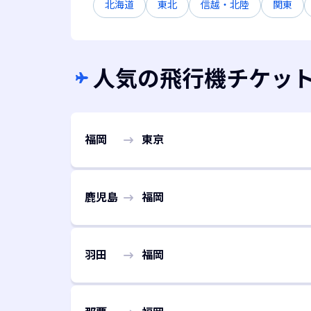
北海道
東北
信越・北陸
関東
人気の飛行機チケッ
福岡
東京
鹿児島
福岡
羽田
福岡