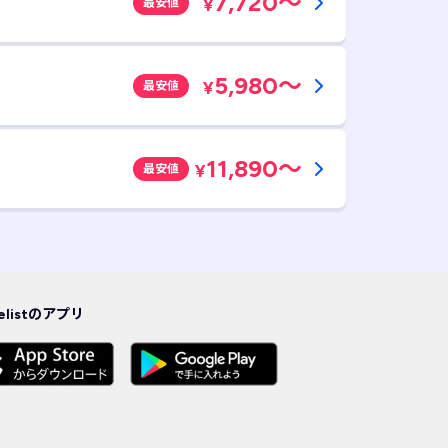
7,720
～
¥
最安値
5,980
～
¥
最安値
11,890
～
¥
最安値
velistのアプリ