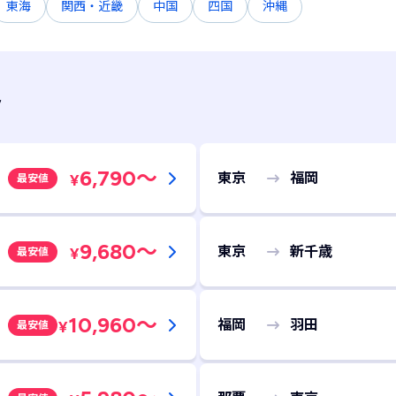
東海
関西・近畿
中国
四国
沖縄
ト
6,790
～
東京
福岡
¥
最安値
9,680
～
東京
新千歳
¥
最安値
10,960
～
福岡
羽田
¥
最安値