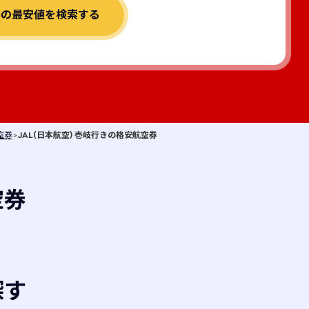
券の最安値を検索する
空券
>
JAL(日本航空) 壱岐行きの格安航空券
空券
探す