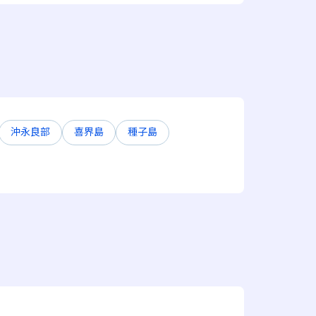
沖永良部
喜界島
種子島