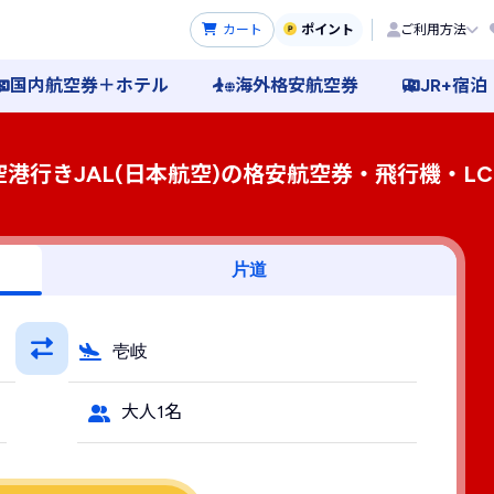
カート
ポイント
ご利用方法
国内航空券＋ホテル
海外格安航空券
JR+宿泊
空港行きJAL(日本航空)の格安航空券・飛行機・LC
片道
壱岐
大人1名