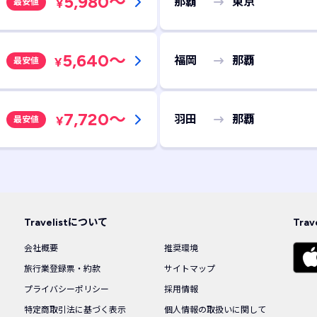
5,980
～
那覇
東京
¥
最安値
5,640
～
福岡
那覇
¥
最安値
7,720
～
羽田
那覇
¥
最安値
Travelistについて
Tra
会社概要
推奨環境
旅行業登録票・約款
サイトマップ
プライバシーポリシー
採用情報
特定商取引法に基づく表示
個人情報の取扱いに関して