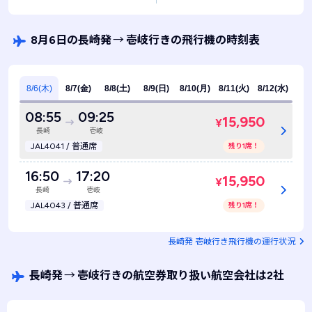
8月6日の長崎発
→
壱岐行きの飛行機の時刻表
8/6(木)
8/7(金)
8/8(土)
8/9(日)
8/10(月)
8/11(火)
8/12(水)
08:55
09:25
15,950
¥
長崎
壱岐
JAL4041 / 普通席
残り1席！
16:50
17:20
15,950
¥
長崎
壱岐
JAL4043 / 普通席
残り1席！
長崎発 壱岐行き飛行機の運行状況
長崎発
→
壱岐行きの航空券取り扱い航空会社は2社