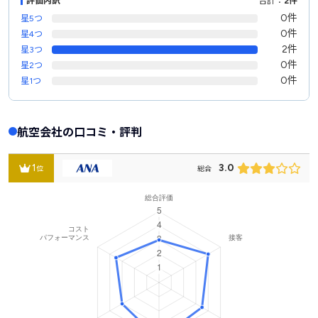
評価内訳
合計：
2件
0件
星5つ
0件
星4つ
2件
星3つ
0件
星2つ
0件
星1つ
航空会社の口コミ・評判
1
3.0
位
総合