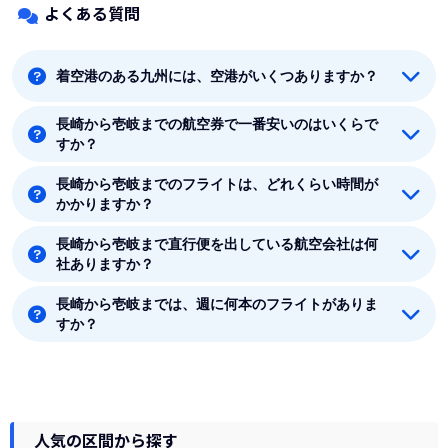
よくある質問
着空港のある九州には、空港がいくつありますか？
長崎から壱岐までの航空券で一番安いのはいくらで
着空港のある九州には20つの空港があります。福岡、
すか？
北九州、佐賀、長崎、壱岐、福江、対馬、熊本、大分、
宮崎、鹿児島、奄美、沖永良部、喜界島、種子島、徳之
長崎から壱岐までのフライトは、どれくらい時間が
長崎から壱岐までの最安値はANA(全日空)の7260円で
島、屋久島、与論島、天草、屋久島です。
かかりますか？
す。
長崎から壱岐まで直行便を出している航空会社は何
長崎から壱岐まで平均フライト時間は約30分です。
社ありますか？
長崎から壱岐までは、週に何本のフライトがありま
長崎から壱岐まで直行便を出している航空会社は2社あ
すか？
ります。
8月時点では、長崎から壱岐までは毎週14本のフライト
があります。
人気の区間から探す