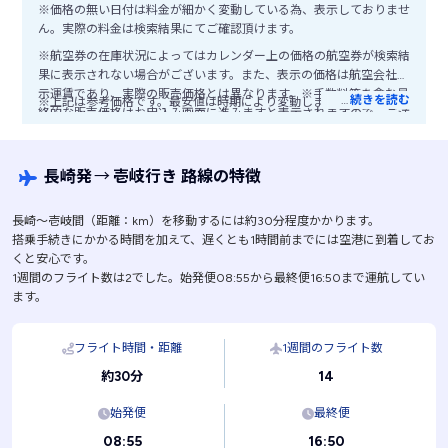
※価格の無い日付は料金が細かく変動している為、表示しておりませ
ん。実際の料金は検索結果にてご確認頂けます。
※航空券の在庫状況によってはカレンダー上の価格の航空券が検索結
果に表示されない場合がございます。また、表示の価格は航空会社公
示運賃であり、実際の販売価格とは異なります。※手数料等を含む最
…
続きを読む
※上記は参考価格です。最安値は時期により変動します。
終的な販売価格はお申込み画面に進みますと表示されますので、ご注
意ください。
長崎発
→
壱岐行き 路線の特徴
長崎〜壱岐間（距離：km）を移動するには約30分程度かかります。
搭乗手続きにかかる時間を加えて、遅くとも1時間前までには空港に到着してお
くと安心です。
1週間のフライト数は2でした。始発便08:55から最終便16:50まで運航してい
ます。
フライト時間・距離
1週間のフライト数
14
約30分
始発便
最終便
08:55
16:50