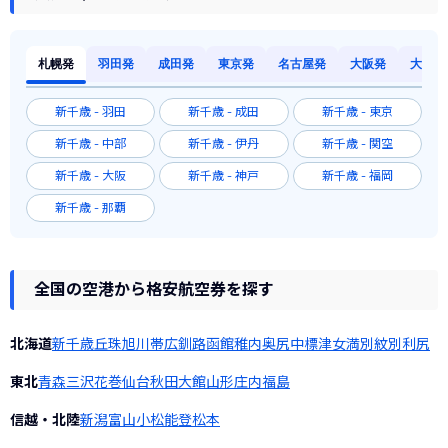
札幌発
羽田発
成田発
東京発
名古屋発
大阪発
大阪発
新千歳 - 羽田
新千歳 - 成田
新千歳 - 東京
新千歳 - 中部
新千歳 - 伊丹
新千歳 - 関空
新千歳 - 大阪
新千歳 - 神戸
新千歳 - 福岡
新千歳 - 那覇
全国の空港から格安航空券を探す
北海道
新千歳
丘珠
旭川
帯広
釧路
函館
稚内
奥尻
中標津
女満別
紋別
利尻
東北
青森
三沢
花巻
仙台
秋田
大館
山形
庄内
福島
信越・北陸
新潟
富山
小松
能登
松本