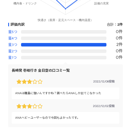
評価内訳
合計：
2件
0件
星5つ
0件
星4つ
2件
星3つ
0件
星2つ
0件
星1つ
長崎発 壱岐行き 全日空の口コミ一覧
2022/12/08投稿
ANAは離島に強いんですかね？調べたらANAしか出てこなかった
2022/12/02投稿
ANAヘビーユーザーなので今回もよかったです。