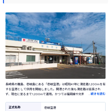
長崎県の離島、壱岐島にある「壱岐空港」は昭和41年に滑走路1,200mを有
する空港として供用を開始しました。開港された後も滑走路は延長され
…
続きを読む
ず、現在に至るまで1,200mで運用。かつては福岡線や対馬線が就航してい
ましたが数年で廃止され、現在はANAとORC（オリエンタルエアブリッ
ジ）の長崎空港との定期便が運航しています。福岡や佐賀県に近い島であ
正式名称
壱岐空港
ることから船によるアクセス網も発達している壱岐島では、空港と併せて