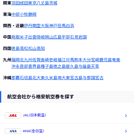
関東
羽田
成田
東京
八丈島
茨城
東海
中部
小牧
静岡
関西・近畿
伊丹
関空
大阪
神戸
但馬
白浜
中国
鳥取
米子
出雲
隠岐
岡山
広島
宇部
石見
岩国
四国
徳島
高松
松山
高知
九州
福岡
北九州
佐賀
長崎
壱岐
福江
対馬
熊本
大分
宮崎
鹿児島
奄美
沖永良部
喜界島
種子島
徳之島
屋久島
与論島
天草
沖縄
那覇
石垣島
北大東
久米島
南大東
宮古島
与那国
宮古
航空会社から格安航空券を探す
JAL(日本航空)
ANA(全日空)