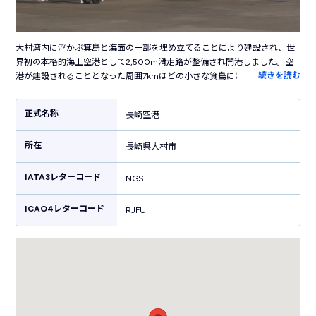
大村湾内に浮かぶ箕島と海面の一部を埋め立てることにより建設され、世
界初の本格的海上空港として2,500m滑走路が整備され開港しました。空
…
続きを読む
港が建設されることとなった周囲7kmほどの小さな箕島には、当時13世帯
66人が生活していましたが、合意を得ることにより1972年から着工。3年
後の1975年に完成し、長崎本土と空港をつなぐ長さ970mの箕島大橋も建
正式名称
長崎空港
設されました。1979年には上海への定期便が就航開始され、国際空港とし
て運用が始まり、国内のみならず海外からも多くの観光客が訪れていま
所在
す。現在滑走路は3,000mへと拡張された長崎空港は沖縄や離島など各所
長崎県大村市
への就航便が増加。世界に開かれた空港として九州でも多くの利用客を誇
っています。
IATA3レターコード
NGS
ICAO4レターコード
RJFU