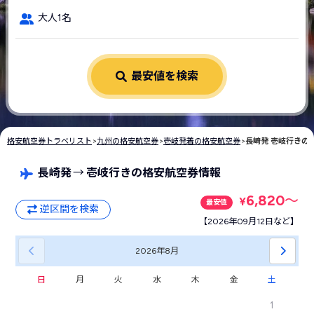
大人1名
最安値を検索
格安航空券トラベリスト
>
九州の格安航空券
>
壱岐発着の格安航空券
>
長崎発 壱岐行きの
長崎発
→
壱岐行きの格安航空券情報
6,820
〜
¥
最安値
逆区間を検索
【2026年09月12日など】
2026年
8月
日
月
火
水
木
金
土
1