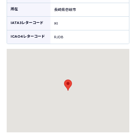
船も島民にとって重要な移動手段となっています。島ならではの海岸線に
所在
位置している空港周辺には美しいビーチがあるため、シーズンには多くの
長崎県壱岐市
海水浴客でにぎわいます。
IATA3レターコード
IKI
ICAO4レターコード
RJDB