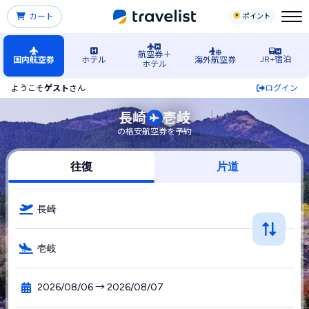
カート
ポイント
航空券＋
JR+宿泊
国内航空券
ホテル
海外航空券
ホテル
ようこそ
ゲスト
さん
ログイン
長崎空港発→壱岐空港行きの格安航空券・飛行機・LCC予約
長崎
壱岐
の格安航空券を予約
往復
片道
長崎
壱岐
2026/08/06 → 2026/08/07