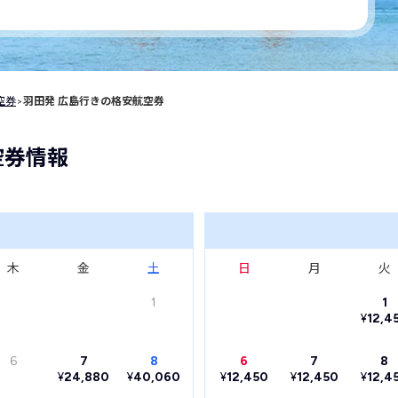
空券
>
羽田発 広島行きの格安航空券
空券情報
木
金
土
日
月
火
1
1
¥
12,4
6
7
8
6
7
8
¥
24,880
¥
40,060
¥
12,450
¥
12,450
¥
12,4