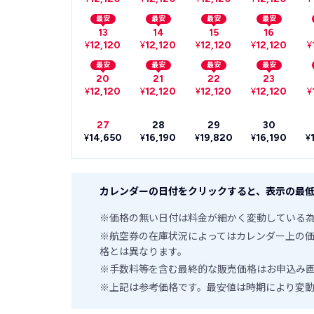
最安
最安
最安
最安
13
14
15
16
¥
12,120
¥
12,120
¥
12,120
¥
12,120
¥
最安
最安
最安
最安
20
21
22
23
¥
12,120
¥
12,120
¥
12,120
¥
12,120
¥
27
28
29
30
¥
14,650
¥
16,190
¥
19,820
¥
16,190
¥
カレンダーの日付をクリックすると、表示の最低
※価格の無い日付は料金が細かく変動している
※航空券の在庫状況によってはカレンダー上の
格とは異なります。
※手数料等を含む最終的な販売価格はお申込み
※上記は参考価格です。最安値は時期により変