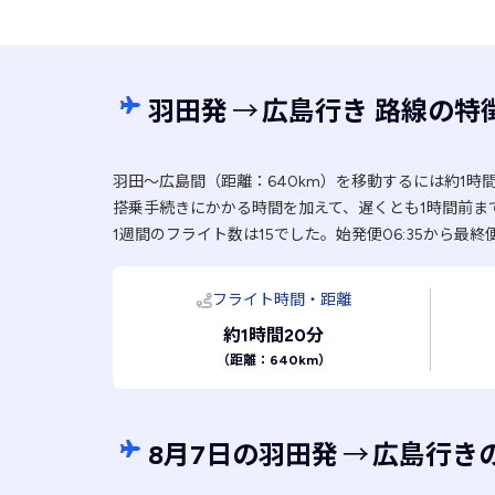
羽田発
→
広島行き 路線の特
羽田〜広島間（距離：640km）を移動するには約1時
搭乗手続きにかかる時間を加えて、遅くとも1時間前ま
1週間のフライト数は15でした。始発便06:35から最終便
フライト時間・距離
約1時間20分
（距離：640km）
8月7日の羽田発
→
広島行き