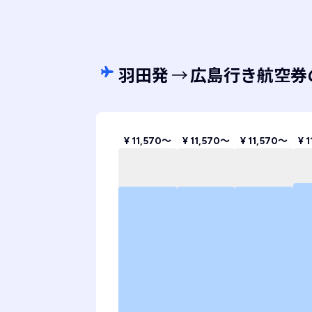
羽田発
→
広島行き航空券
¥ 11,570〜
¥ 11,570〜
¥ 11,570〜
¥ 