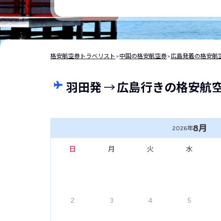
格安航空券トラベリスト
>
中国の格安航空券
>
広島発着の格安航
羽田発
→
広島行きの格安航
8月
2026年
日
月
火
水
2
3
4
5