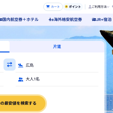
カート
ポイント
ご利用方法
国内航空券＋ホテル
海外格安航空券
JR+宿泊
片道
広島
大人1名
券の最安値を検索する