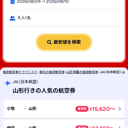
2026/08/09 → 2026/08/10
大人1名
最安値を検索
格安航空券トラベリスト
>
東北の格安航空券
>
山形発着の格安航空券
>
JAL(日本航空) 
JAL(日本航空)
山形行きの人気の航空券
15,620
～
小牧
山形
最安値
¥