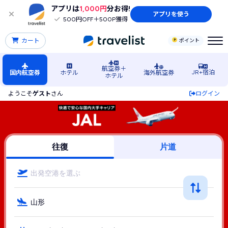
アプリは
1,000円
分お得!
アプリを使う
500円OFF＋500P獲得
カート
ポイント
航空券＋
JR+宿泊
国内航空券
ホテル
海外航空券
ホテル
ようこそ
ゲスト
さん
ログイン
山形空港行きJAL（JAL(日本航空)）の格安航空券・飛行機・L
往復
片道
出発空港を選ぶ
山形