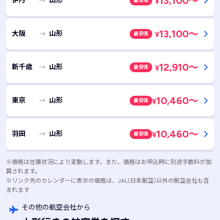
13,100
～
伊丹
山形
最安値
¥
13,100
～
大阪
山形
最安値
¥
12,910
～
新千歳
山形
最安値
¥
10,460
～
東京
山形
最安値
¥
10,460
～
羽田
山形
最安値
¥
※価格は在庫状況により変動します。また、価格はお申込時に別途手数料が加
算されます。
※リンク先のカレンダーに表示の価格は、JAL(日本航空)以外の航空会社も含
まれます
その他の航空会社から