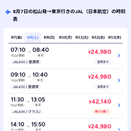
8月7日の松山発
→
東京行きのJAL
（日本航空）
の時刻
表
8/7(金)
8/8(土)
8/9(日)
8/10(月)
8/11(火)
8/12(水)
8/13(木)
07:10
08:40
24,980
¥
松山(愛媛)
東京
JAL430 / 普通席
空席あり
09:10
10:40
24,980
¥
松山(愛媛)
東京
JAL432 / 普通席
空席あり
11:30
13:05
42,140
¥
松山(愛媛)
東京
JAL434 / クラスJ
残り2席！
14:10
15:50
24,980
¥
松山(愛媛)
東京