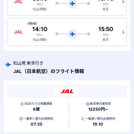
MYJ
TYO
松山(愛媛)
東京
8月8日
14:10
15:50
MYJ
TYO
松山(愛媛)
東京
松山発 東京行き
JAL
（日本航空）
のフライト情報
1日あたりの発着便数
航空券の最安値
6便
12250円~
一番早い便の出発時刻
一番遅い便の出発時刻
07:35
19:10