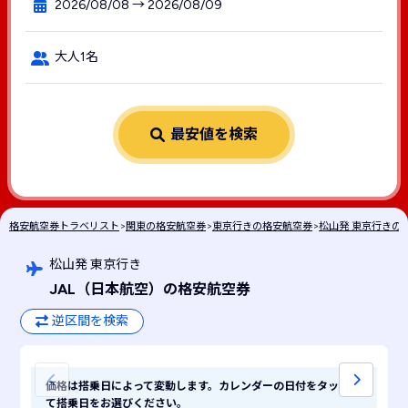
2026/08/08 → 2026/08/09
大人1名
最安値を検索
格安航空券トラベリスト
>
関東の格安航空券
>
東京行きの格安航空券
>
松山発 東京行きの
松山発 東京行き
JAL
（日本航空）
の格安航空券
逆区間を検索
価格は搭乗日によって変動します。カレンダーの日付をタップし
て搭乗日をお選びください。