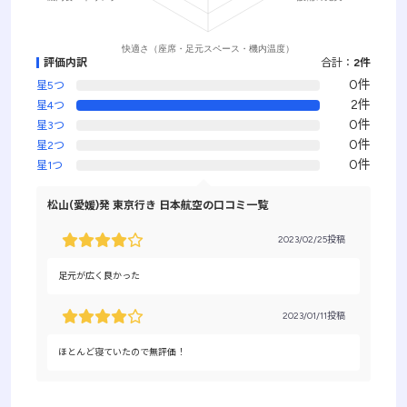
評価内訳
合計：
2件
0件
星5つ
2件
星4つ
0件
星3つ
0件
星2つ
0件
星1つ
松山(愛媛)発 東京行き 日本航空の口コミ一覧
2023/02/25投稿
足元が広く良かった
2023/01/11投稿
ほとんど寝ていたので無評価！