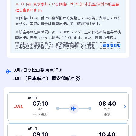
※（）内に表示されている価格にはJAL(日本航空)以外の航空会
社も含まれます。
※価格の無い日付は料金が細かく変動している為、表示しており
ません。実際の料金は検索結果にてご確認頂けます。
※航空券の在庫状況によってはカレンダー上の価格の航空券が検
索結果に表示されない場合がございます。また、表示の価格は航
空会社公示運賃であり、実際の販売価格とは異なります。※手数
…
続きを読む
※上記は参考価格です。最安値は時期により変動します。
料等を含む最終的な販売価格はお申込み画面に進みますと表示さ
れますので、ご注意ください。
8月7日の松山発 東京行き
JAL
（日本航空）
最安値航空券
8月8日
07:10
08:40
MYJ
TYO
松山(愛媛)
東京
8月8日
09:10
10:40