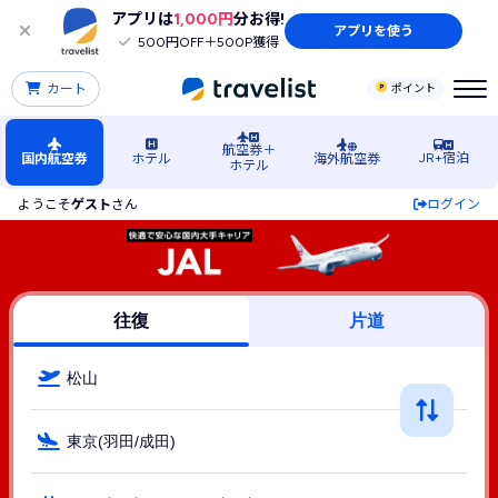
アプリは
1,000円
分お得!
アプリを使う
500円OFF＋500P獲得
カート
ポイント
航空券＋
JR+宿泊
国内航空券
ホテル
海外航空券
ホテル
ようこそ
ゲスト
さん
ログイン
松山（愛媛）空港発→東京行きJAL（JAL(日本航空)）の格安
往復
片道
松山
東京(羽田/成田)