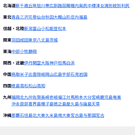
北海道
新千歳
丘珠
旭川
帯広
釧路
函館
稚内
奥尻
中標津
女満別
紋別
利尻
東北
青森
三沢
花巻
仙台
秋田
大館
山形
庄内
福島
信越・北陸
新潟
富山
小松
能登
松本
関東
羽田
成田
東京
八丈島
茨城
東海
中部
小牧
静岡
関西・近畿
伊丹
関空
大阪
神戸
但馬
白浜
中国
鳥取
米子
出雲
隠岐
岡山
広島
宇部
石見
岩国
四国
徳島
高松
松山
高知
九州
福岡
北九州
佐賀
長崎
壱岐
福江
対馬
熊本
大分
宮崎
鹿児島
奄美
沖永良部
喜界島
種子島
徳之島
屋久島
与論島
天草
沖縄
那覇
石垣島
北大東
久米島
南大東
宮古島
与那国
宮古