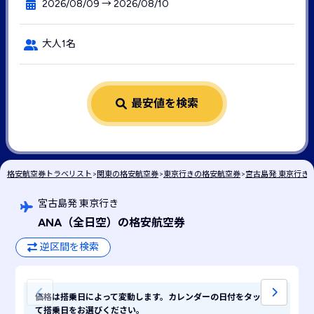
2026/08/09 → 2026/08/10
大人1名
最安値を検索
格安航空券トラベリスト
>
関東の格安航空券
>
東京行きの格安航空券
>
宮古島発 東京行き
宮古島発 東京行き
ANA
（全日空）
の格安航空券
逆区間を検索
価格は搭乗日によって変動します。カレンダーの日付をタップし
て搭乗日をお選びください。