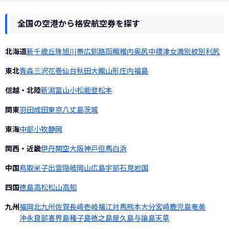
全国の空港から格安航空券を探す
北海道
新千歳
丘珠
旭川
帯広
釧路
函館
稚内
奥尻
中標津
女満別
紋別
利尻
東北
青森
三沢
花巻
仙台
秋田
大館
山形
庄内
福島
信越・北陸
新潟
富山
小松
能登
松本
関東
羽田
成田
東京
八丈島
茨城
東海
中部
小牧
静岡
関西・近畿
伊丹
関空
大阪
神戸
但馬
白浜
中国
鳥取
米子
出雲
隠岐
岡山
広島
宇部
石見
岩国
四国
徳島
高松
松山
高知
九州
福岡
北九州
佐賀
長崎
壱岐
福江
対馬
熊本
大分
宮崎
鹿児島
奄美
沖永良部
喜界島
種子島
徳之島
屋久島
与論島
天草