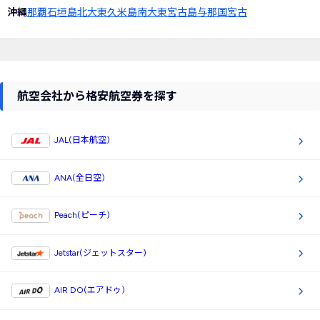
沖縄
那覇
石垣島
北大東
久米島
南大東
宮古島
与那国
宮古
航空会社から格安航空券を探す
JAL(日本航空)
ANA(全日空)
Peach(ピーチ)
Jetstar(ジェットスター)
AIR DO(エアドゥ)