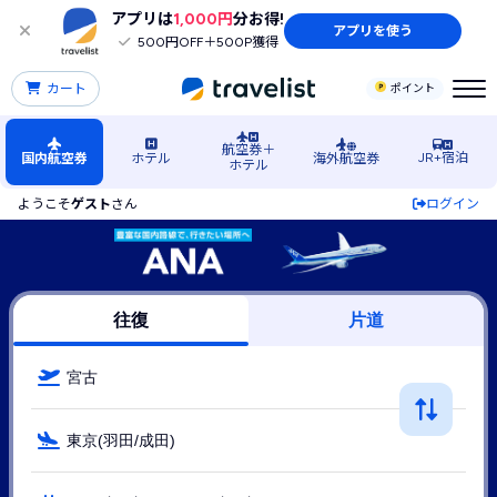
アプリは
1,000円
分お得!
アプリを使う
500円OFF＋500P獲得
カート
ポイント
航空券＋
JR+宿泊
国内航空券
ホテル
海外航空券
ホテル
ようこそ
ゲスト
さん
ログイン
宮古島空港発→東京行きANA（ANA(全日空)）の格安航空券・
往復
片道
宮古
東京(羽田/成田)