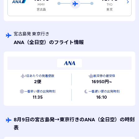
MMY
TYO
宮古島
東京
宮古島発 東京行き
ANA
（全日空）
のフライト情報
1日あたりの発着便数
航空券の最安値
2便
16950円~
一番早い便の出発時刻
一番遅い便の出発時刻
11:35
16:10
8月9日の宮古島発
→
東京行きのANA
（全日空）
の時刻
表