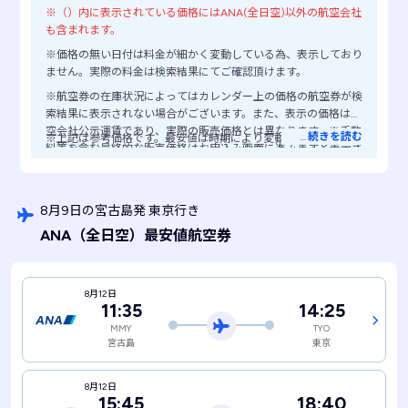
※（）内に表示されている価格にはANA(全日空)以外の航空会社
も含まれます。
※価格の無い日付は料金が細かく変動している為、表示しており
ません。実際の料金は検索結果にてご確認頂けます。
※航空券の在庫状況によってはカレンダー上の価格の航空券が検
索結果に表示されない場合がございます。また、表示の価格は航
空会社公示運賃であり、実際の販売価格とは異なります。※手数
…
続きを読む
※上記は参考価格です。最安値は時期により変動します。
料等を含む最終的な販売価格はお申込み画面に進みますと表示さ
れますので、ご注意ください。
8月9日の宮古島発 東京行き
ANA
（全日空）
最安値航空券
8月12日
11:35
14:25
MMY
TYO
宮古島
東京
8月12日
15:45
18:40