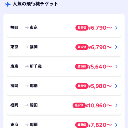
人気の飛行機チケット
6,790
～
福岡
東京
最安値
¥
6,790
～
東京
福岡
最安値
¥
5,640
～
東京
新千歳
最安値
¥
5,980
～
福岡
那覇
最安値
¥
10,960
～
福岡
羽田
最安値
¥
7,820
～
東京
那覇
最安値
¥