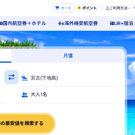
カート
ポイント
ご利用方法
国内航空券＋ホテル
海外格安航空券
JR+宿泊
LCC予約
片道
宮古(下地島)
大人1名
券の最安値を検索する