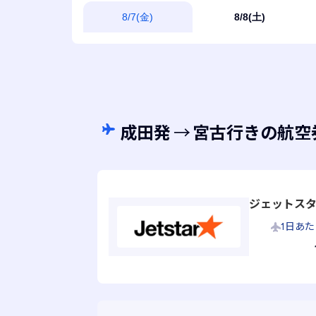
8/7(金)
8/8(土)
成田発
→
宮古行きの航空
ジェットスター(
1日あ