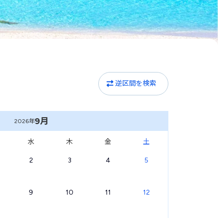
逆区間を検索
9月
2026年
水
木
金
土
2
3
4
5
9
10
11
12