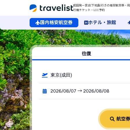
成田発ー宮古(下地島)行きの格安航空券・飛
行機チケット・LCC予約
国内格安航空券
ホテル・旅館
成田空港発→宮古（下地島）空港行きの格安航空券・飛行機・
往復
東京(成田)
2026/08/07 → 2026/08/08
航空