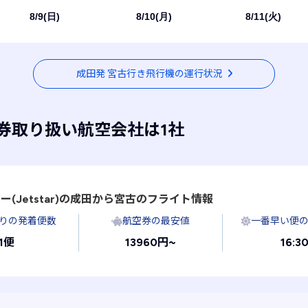
8/9(日)
8/10(月)
8/11(火)
成田発 宮古行き飛行機の運行状況
券取り扱い航空会社は1社
Jetstar)の
成田から宮古のフライト情報
たりの発着便数
航空券の最安値
一番早い便
1便
13960円~
16:3