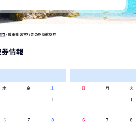
空券
>
成田発 宮古行きの格安航空券
空券情報
木
金
土
日
月
火
1
1
6
7
8
6
7
8