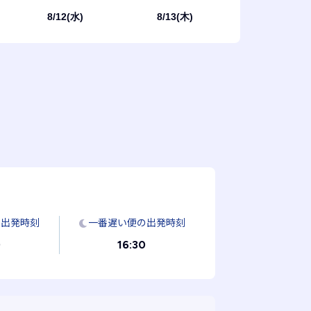
8/12(水)
8/13(木)
の出発時刻
一番遅い便の出発時刻
0
16:30