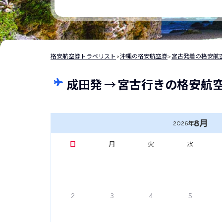
格安航空券トラベリスト
>
沖縄の格安航空券
>
宮古発着の格安航
成田発
→
宮古行きの格安航
8月
2026年
日
月
火
水
2
3
4
5