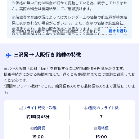
※価格の無い日付は料金が細かく変動している為、表示しておりませ
ん。実際の料金は検索結果にてご確認頂けます。
※航空券の在庫状況によってはカレンダー上の価格の航空券が検索結
果に表示されない場合がございます。また、表示の価格は航空会社公
示運賃であり、実際の販売価格とは異なります。※手数料等を含む最
…
続きを読む
※上記は参考価格です。最安値は時期により変動します。
終的な販売価格はお申込み画面に進みますと表示されますので、ご注
意ください。
三沢発
→
大阪行き 路線の特徴
三沢〜大阪間（距離：km）を移動するには約1時間45分程度かかります。
搭乗手続きにかかる時間を加えて、遅くとも1時間前までには空港に到着してお
くと安心です。
1週間のフライト数は1でした。始発便15:00から最終便15:00まで運航していま
す。
フライト時間・距離
1週間のフライト数
7
約1時間45分
始発便
最終便
15:00
15:00