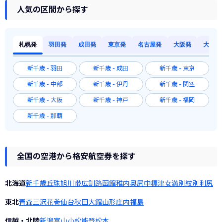
人気の区間から探す
札幌発
羽田発
成田発
東京発
名古屋発
大阪発
大阪発
新千歳 - 羽田
新千歳 - 成田
新千歳 - 東京
新千歳 - 中部
新千歳 - 伊丹
新千歳 - 関空
新千歳 - 大阪
新千歳 - 神戸
新千歳 - 福岡
新千歳 - 那覇
全国の空港から格安航空券を探す
北海道
新千歳
丘珠
旭川
帯広
釧路
函館
稚内
奥尻
中標津
女満別
紋別
利尻
東北
青森
三沢
花巻
仙台
秋田
大館
山形
庄内
福島
信越・北陸
新潟
富山
小松
能登
松本