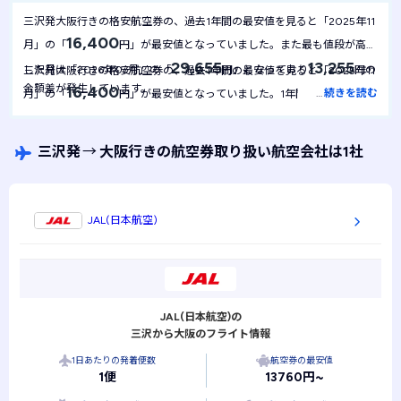
三沢発大阪行きの格安航空券の、過去1年間の最安値を見ると「2025年11
16,400
月」の「
円」が最安値となっていました。また最も値段が高騰
29,655
13,255
した月は「2026年07月」の「
円」となっており
円の
三沢発大阪行きの格安航空券の、過去1年間の最安値を見ると「2025年11
金額差が発生しています。
16,400
…
続きを読む
月」の「
円」が最安値となっていました。1年間を通して最安
16,400
値は
円で安定しており、月による金額の変動は起きにくい航空
券といえます。
三沢発
→
大阪行きの航空券取り扱い航空会社は1社
JAL(日本航空)
JAL(日本航空)の
三沢から大阪のフライト情報
1日あたりの発着便数
航空券の最安値
1便
13760円~