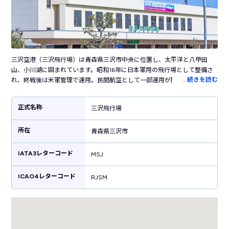
三沢空港（三沢飛行場）は青森県三沢市中央に位置し、太平洋と八甲田
山、小川湖に囲まれています。昭和16年に日本軍用の飛行場として整備さ
…
続きを読む
れ、終戦後は米軍管理で運用。民間航空として一部運用が開始されたのは
昭和27年のことです。昭和40年から昭和50年までは八戸飛行場で運航され
ていましたが、同年からは再び共同利用が始まり現在に至ります。そのた
正式名称
三沢飛行場
め在日米軍・航空自衛隊・民間航空という3者が共同運用する珍しい空港で
す。三沢空港は国内線JALのみの運航で羽田・丘珠・伊丹の3路線が就航。
所在
三沢市内から空港へのアクセスもよく、青森と主要都市を結ぶ空港として
青森県三沢市
利便性にも優れています。
IATA3レターコード
MSJ
ICAO4レターコード
RJSM