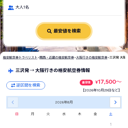
大人1名
最安値を検索
格安航空券トラベリスト
>
関西・近畿の格安航空券
>
大阪行きの格安航空券
>
三沢発 大阪
三沢発
→
大阪行きの格安航空券情報
17,500
〜
¥
最安値
逆区間を検索
【2026年10月29日など】
2026年
8月
日
月
火
水
木
金
土
1