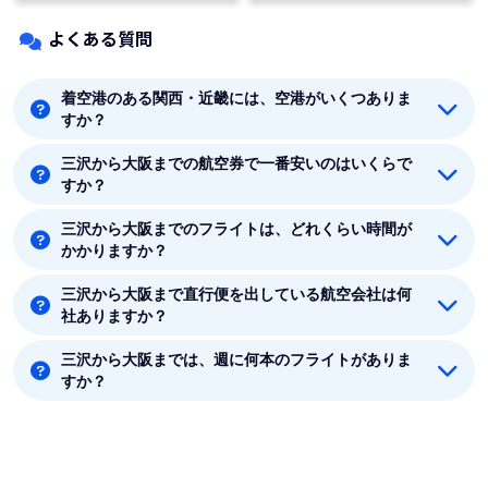
よくある質問
着空港のある関西・近畿には、空港がいくつありま
すか？
三沢から大阪までの航空券で一番安いのはいくらで
着空港のある関西・近畿には6つの空港があります。伊
すか？
丹、関空、大阪、神戸、但馬、白浜です。
三沢から大阪までのフライトは、どれくらい時間が
三沢から大阪までの最安値はJAL(日本航空)の13760円
かかりますか？
です。
三沢から大阪まで直行便を出している航空会社は何
三沢から大阪まで平均フライト時間は約1時間45分で
社ありますか？
す。
三沢から大阪までは、週に何本のフライトがありま
三沢から大阪まで直行便を出している航空会社は1社あ
すか？
ります。
8月時点では、三沢から大阪までは毎週7本のフライト
があります。