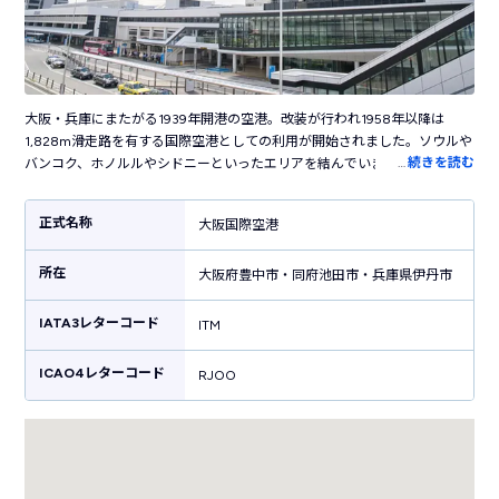
大阪・兵庫にまたがる1939年開港の空港。改装が行われ1958年以降は
1,828m滑走路を有する国際空港としての利用が開始されました。ソウルや
…
続きを読む
バンコク、ホノルルやシドニーといったエリアを結んでいましたが、1994
年に開港された「関西国際空港」に国際線を移管。3,000m滑走路を増設
した現在は国内線のみが運用されています。関西の主要エリアからリムジ
正式名称
大阪国際空港
ンバスで約30分で行くことができ、北海道から沖縄まで約2時間でアクセ
スすることができる利便性もあり、年間を通して多くの人々が空港を利用
所在
しています。また、大阪府の池田市、豊中市と兵庫県の伊丹市をまたいだ
大阪府豊中市・同府池田市・兵庫県伊丹市
場所にある伊丹空港は、空港ターミナルビルおよび滑走路内で県の行き来
ができるのも特徴です。
IATA3レターコード
ITM
ICAO4レターコード
RJOO