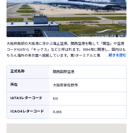
大阪府南部の大阪湾に浮かぶ海上空港。関西空港を略して「関空」や空港
コードKIXから「キックス」などと呼ばれます。1994年に開港し、国内はも
…
続きを読む
ちろん海外の多方面へ就航しています。第1ターミナルと第2ターミナルで
構成されており、波打つ屋根が美しい第1ターミナルビルはパリの「ポンピ
ドゥー・センター」やロンドンのランドマーク「ザ・シャード」を手がけ
正式名称
関西国際空港
た建築家レンゾ・ピアノの設計。大阪の中心から電車で1本でアクセスも良
く、西日本を代表する空港として活躍しています。空港内にはたこ焼きや
所在
お好み焼きなど大阪グルメのお店がたくさん立ち並び、ブランド店やお土
大阪府泉佐野市
産ショップもあるので飛行機利用客ではなくても1日中楽しめる空港です。
IATA3レターコード
KIX
ICAO4レターコード
RJBB