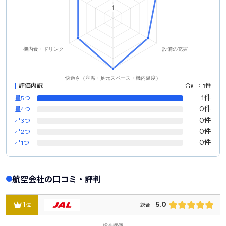
評価内訳
合計：
1件
1件
星5つ
0件
星4つ
0件
星3つ
0件
星2つ
0件
星1つ
航空会社の口コミ・評判
1
5.0
位
総合