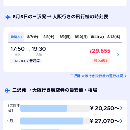
8月6日の三沢発
→
大阪行きの飛行機の時刻表
8/6(木)
8/7(金)
8/8(土)
8/9(日)
8/10(月)
8/11(火)
8/12(水)
17:50
19:30
29,655
¥
三沢
大阪
JAL2166 / 普通席
残り2席！
三沢発 大阪行き飛行機の運行状況
三沢発
→
大阪行き航空券の最安値・相場
2025年
¥ 20,250〜
8月
¥ 27,070〜
9月