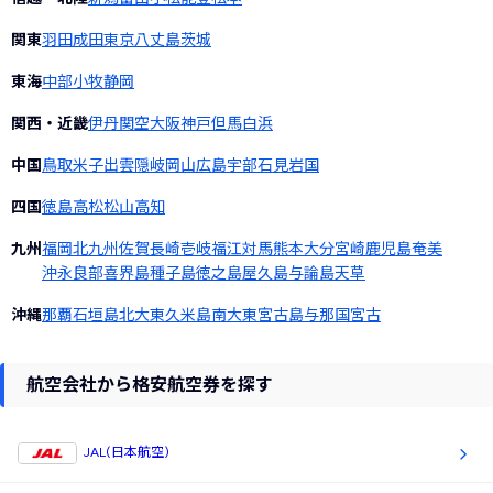
関東
羽田
成田
東京
八丈島
茨城
東海
中部
小牧
静岡
関西・近畿
伊丹
関空
大阪
神戸
但馬
白浜
中国
鳥取
米子
出雲
隠岐
岡山
広島
宇部
石見
岩国
四国
徳島
高松
松山
高知
九州
福岡
北九州
佐賀
長崎
壱岐
福江
対馬
熊本
大分
宮崎
鹿児島
奄美
沖永良部
喜界島
種子島
徳之島
屋久島
与論島
天草
沖縄
那覇
石垣島
北大東
久米島
南大東
宮古島
与那国
宮古
航空会社から格安航空券を探す
JAL(日本航空)