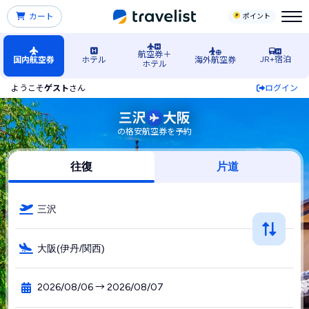
カート
ポイント
航空券＋
JR+宿泊
国内航空券
ホテル
海外航空券
ホテル
ようこそ
ゲスト
さん
ログイン
三沢空港発→大阪行きの格安航空券・飛行機・LCC予約
三沢
大阪
の格安航空券を予約
往復
片道
三沢
大阪(伊丹/関西)
2026/08/06 → 2026/08/07