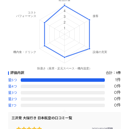
評価内訳
合計：
1件
1件
星5つ
0件
星4つ
0件
星3つ
0件
星2つ
0件
星1つ
三沢発 大阪行き 日本航空の口コミ一覧
2022/10/25投稿