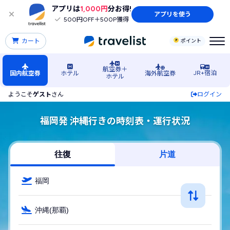
アプリは
1,000円
分お得!
アプリを使う
500円OFF＋500P獲得
カート
ポイント
航空券＋
JR+宿泊
国内航空券
ホテル
海外航空券
ホテル
ようこそ
ゲスト
さん
ログイン
福岡発 沖縄行きの時刻表・運行状況
往復
片道
福岡
沖縄(那覇)