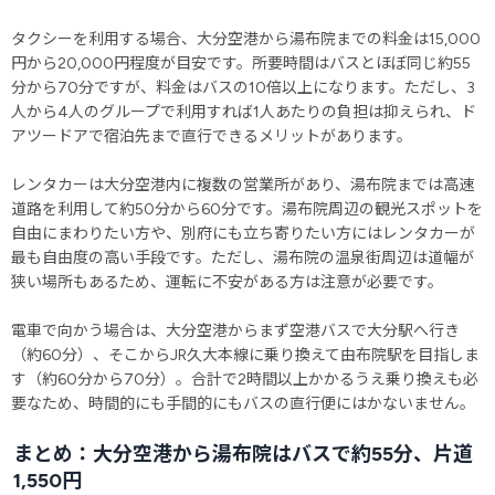
タクシーを利用する場合、大分空港から湯布院までの料金は15,000
円から20,000円程度が目安です。所要時間はバスとほぼ同じ約55
分から70分ですが、料金はバスの10倍以上になります。ただし、3
人から4人のグループで利用すれば1人あたりの負担は抑えられ、ド
アツードアで宿泊先まで直行できるメリットがあります。
レンタカーは大分空港内に複数の営業所があり、湯布院までは高速
道路を利用して約50分から60分です。湯布院周辺の観光スポットを
自由にまわりたい方や、別府にも立ち寄りたい方にはレンタカーが
最も自由度の高い手段です。ただし、湯布院の温泉街周辺は道幅が
狭い場所もあるため、運転に不安がある方は注意が必要です。
電車で向かう場合は、大分空港からまず空港バスで大分駅へ行き
（約60分）、そこからJR久大本線に乗り換えて由布院駅を目指しま
す（約60分から70分）。合計で2時間以上かかるうえ乗り換えも必
要なため、時間的にも手間的にもバスの直行便にはかないません。
まとめ：大分空港から湯布院はバスで約55分、片道
1,550円