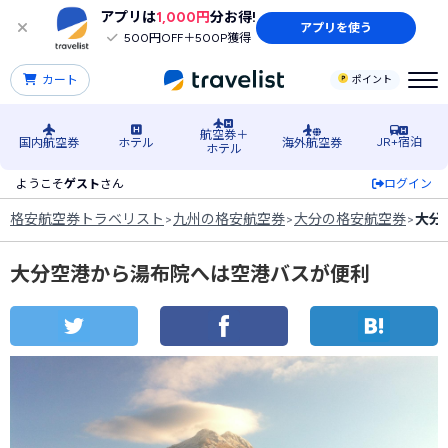
アプリは
1,000円
分お得!
アプリを使う
500円OFF＋500P獲得
カート
ポイント
航空券＋
JR+宿泊
国内航空券
ホテル
海外航空券
ホテル
ようこそ
ゲスト
さん
ログイン
格安航空券トラベリスト
>
九州の格安航空券
>
大分の格安航空券
>
大分
大分空港から湯布院へは空港バスが便利