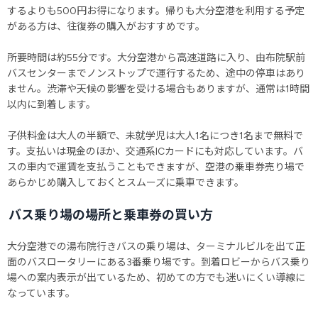
するよりも500円お得になります。帰りも大分空港を利用する予定
がある方は、往復券の購入がおすすめです。
所要時間は約55分です。大分空港から高速道路に入り、由布院駅前
バスセンターまでノンストップで運行するため、途中の停車はあり
ません。渋滞や天候の影響を受ける場合もありますが、通常は1時間
以内に到着します。
子供料金は大人の半額で、未就学児は大人1名につき1名まで無料で
す。支払いは現金のほか、交通系ICカードにも対応しています。バ
スの車内で運賃を支払うこともできますが、空港の乗車券売り場で
あらかじめ購入しておくとスムーズに乗車できます。
バス乗り場の場所と乗車券の買い方
大分空港での湯布院行きバスの乗り場は、ターミナルビルを出て正
面のバスロータリーにある3番乗り場です。到着ロビーからバス乗り
場への案内表示が出ているため、初めての方でも迷いにくい導線に
なっています。