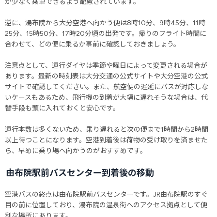
が少なく乗車できるよう配慮されています。
逆に、湯布院から大分空港へ向かう便は8時10分、9時45分、11時
25分、15時50分、17時20分頃の出発です。帰りのフライト時間に
合わせて、どの便に乗るか事前に確認しておきましょう。
注意点として、運行ダイヤは季節や曜日によって変更される場合が
あります。最新の時刻表は大分交通の公式サイトや大分空港の公式
サイトで確認してください。また、航空便の遅延にバスが対応しな
いケースもあるため、飛行機の到着が大幅に遅れそうな場合は、代
替手段も頭に入れておくと安心です。
運行本数は多くないため、乗り遅れると次の便まで1時間から2時間
以上待つことになります。空港到着後は荷物の受け取りを済ませた
ら、早めに乗り場へ向かうのがおすすめです。
由布院駅前バスセンター到着後の移動
空港バスの終点は由布院駅前バスセンターです。JR由布院駅のすぐ
目の前に位置しており、湯布院の温泉街へのアクセス拠点として便
利な場所にあります。