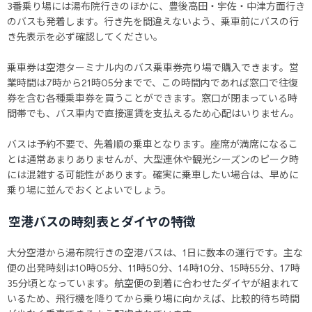
3番乗り場には湯布院行きのほかに、豊後高田・宇佐・中津方面行き
のバスも発着します。行き先を間違えないよう、乗車前にバスの行
き先表示を必ず確認してください。
乗車券は空港ターミナル内のバス乗車券売り場で購入できます。営
業時間は7時から21時05分までで、この時間内であれば窓口で往復
券を含む各種乗車券を買うことができます。窓口が閉まっている時
間帯でも、バス車内で直接運賃を支払えるため心配はいりません。
バスは予約不要で、先着順の乗車となります。座席が満席になるこ
とは通常あまりありませんが、大型連休や観光シーズンのピーク時
には混雑する可能性があります。確実に乗車したい場合は、早めに
乗り場に並んでおくとよいでしょう。
空港バスの時刻表とダイヤの特徴
大分空港から湯布院行きの空港バスは、1日に数本の運行です。主な
便の出発時刻は10時05分、11時50分、14時10分、15時55分、17時
35分頃となっています。航空便の到着に合わせたダイヤが組まれて
いるため、飛行機を降りてから乗り場に向かえば、比較的待ち時間