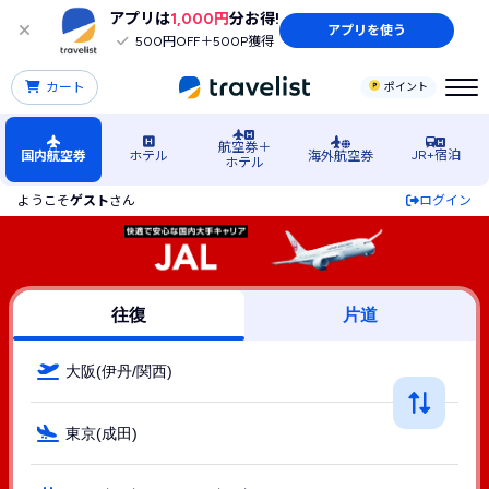
アプリは
1,000円
分お得!
アプリを使う
500円OFF＋500P獲得
カート
ポイント
航空券＋
JR+宿泊
国内航空券
ホテル
海外航空券
ホテル
ようこそ
ゲスト
さん
ログイン
大阪発→成田空港行きJAL（JAL(日本航空)）の格安航空券・
往復
片道
大阪(伊丹/関西)
東京(成田)