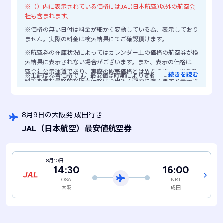
※（）内に表示されている価格にはJAL(日本航空)以外の航空会
社も含まれます。
※価格の無い日付は料金が細かく変動している為、表示しており
ません。実際の料金は検索結果にてご確認頂けます。
※航空券の在庫状況によってはカレンダー上の価格の航空券が検
索結果に表示されない場合がございます。また、表示の価格は航
空会社公示運賃であり、実際の販売価格とは異なります。※手数
…
続きを読む
※上記は参考価格です。最安値は時期により変動します。
料等を含む最終的な販売価格はお申込み画面に進みますと表示さ
れますので、ご注意ください。
8月9日の大阪発 成田行き
JAL
（日本航空）
最安値航空券
8月10日
14:30
16:00
OSA
NRT
大阪
成田