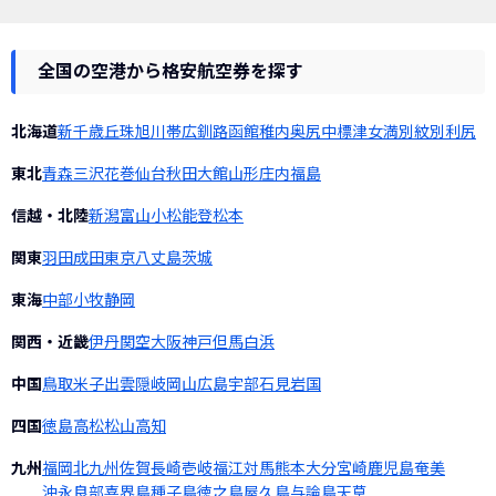
全国の空港から格安航空券を探す
北海道
新千歳
丘珠
旭川
帯広
釧路
函館
稚内
奥尻
中標津
女満別
紋別
利尻
東北
青森
三沢
花巻
仙台
秋田
大館
山形
庄内
福島
信越・北陸
新潟
富山
小松
能登
松本
関東
羽田
成田
東京
八丈島
茨城
東海
中部
小牧
静岡
関西・近畿
伊丹
関空
大阪
神戸
但馬
白浜
中国
鳥取
米子
出雲
隠岐
岡山
広島
宇部
石見
岩国
四国
徳島
高松
松山
高知
九州
福岡
北九州
佐賀
長崎
壱岐
福江
対馬
熊本
大分
宮崎
鹿児島
奄美
沖永良部
喜界島
種子島
徳之島
屋久島
与論島
天草