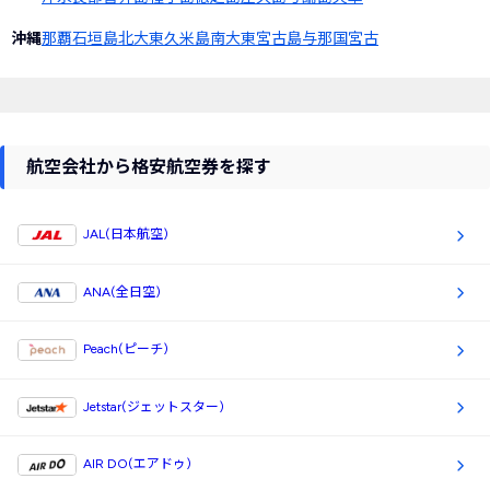
沖縄
那覇
石垣島
北大東
久米島
南大東
宮古島
与那国
宮古
航空会社から格安航空券を探す
JAL(日本航空)
ANA(全日空)
Peach(ピーチ)
Jetstar(ジェットスター)
AIR DO(エアドゥ)