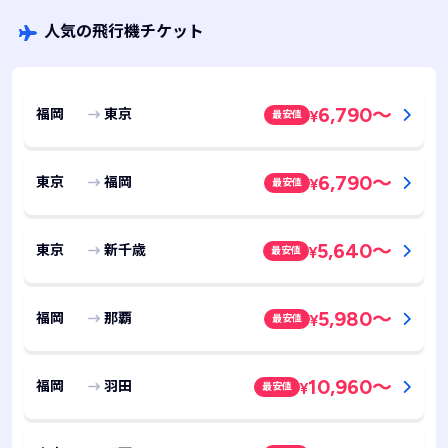
人気の飛行機チケット
6,790
～
福岡
東京
最安値
¥
6,790
～
東京
福岡
最安値
¥
5,640
～
東京
新千歳
最安値
¥
5,980
～
福岡
那覇
最安値
¥
10,960
～
福岡
羽田
最安値
¥