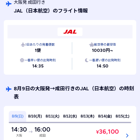
大阪発 成田行き
JAL
（日本航空）
のフライト情報
1日あたりの発着便数
航空券の最安値
1便
10030円~
一番早い便の出発時刻
一番遅い便の出発時刻
14:35
14:50
8月9日の大阪発
→
成田行きのJAL
（日本航空）
の時刻
表
8/9(日)
8/10(月)
8/11(火)
8/12(水)
8/13(木)
8/14(金)
8/15(土)
14:30
16:00
36,100
¥
大阪
成田