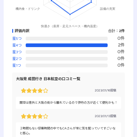
評価内訳
合計：
2件
0件
星5つ
2件
星4つ
0件
星3つ
0件
星2つ
0件
星1つ
大阪発 成田行き 日本航空の口コミ一覧
2023/01/16投稿
関空は意外と大阪の街から離れているので伊丹の方が近くて便利かも！
2023/01/13投稿
２時間もない搭乗時間の中でもCAさんが常に気を配っていてすごいな
と感心。