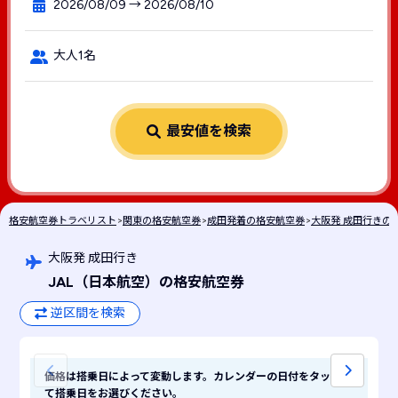
2026/08/09 → 2026/08/10
大人1名
最安値を検索
格安航空券トラベリスト
>
関東の格安航空券
>
成田発着の格安航空券
>
大阪発 成田行きの
大阪発 成田行き
JAL
（日本航空）
の格安航空券
逆区間を検索
価格は搭乗日によって変動します。カレンダーの日付をタップし
て搭乗日をお選びください。