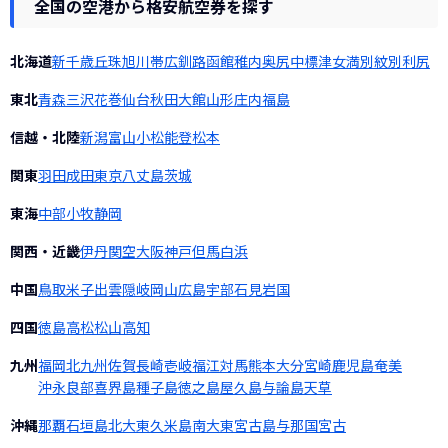
全国の空港から格安航空券を探す
北海道
新千歳
丘珠
旭川
帯広
釧路
函館
稚内
奥尻
中標津
女満別
紋別
利尻
東北
青森
三沢
花巻
仙台
秋田
大館
山形
庄内
福島
信越・北陸
新潟
富山
小松
能登
松本
関東
羽田
成田
東京
八丈島
茨城
東海
中部
小牧
静岡
関西・近畿
伊丹
関空
大阪
神戸
但馬
白浜
中国
鳥取
米子
出雲
隠岐
岡山
広島
宇部
石見
岩国
四国
徳島
高松
松山
高知
九州
福岡
北九州
佐賀
長崎
壱岐
福江
対馬
熊本
大分
宮崎
鹿児島
奄美
沖永良部
喜界島
種子島
徳之島
屋久島
与論島
天草
沖縄
那覇
石垣島
北大東
久米島
南大東
宮古島
与那国
宮古