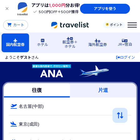
アプリは
1,000円
分お得!
アプリを使う
500円OFF＋500P獲得
カート
ポイント
航空券＋
JR+宿泊
国内航空券
ホテル
海外航空券
ホテル
ようこそ
ゲスト
さん
ログイン
中部（名古屋）空港発→成田空港行きANA（ANA(全日空)）
往復
片道
名古屋(中部)
東京(成田)