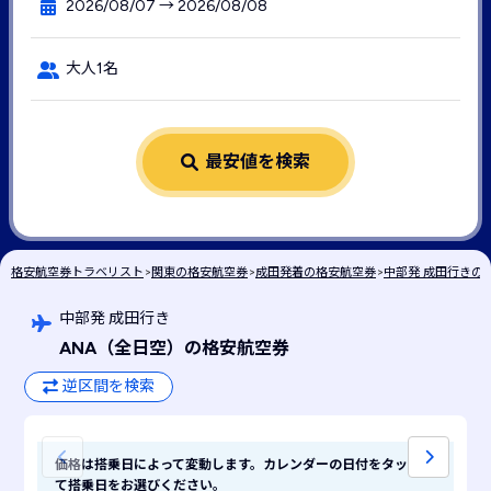
2026/08/07 → 2026/08/08
大人1名
最安値を検索
格安航空券トラベリスト
>
関東の格安航空券
>
成田発着の格安航空券
>
中部発 成田行きの
中部発 成田行き
ANA
（全日空）
の格安航空券
逆区間を検索
価格は搭乗日によって変動します。カレンダーの日付をタップし
て搭乗日をお選びください。