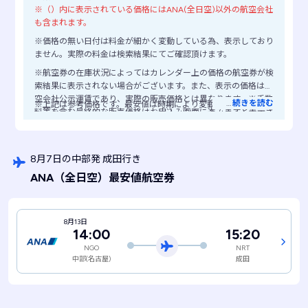
※（）内に表示されている価格にはANA(全日空)以外の航空会社
も含まれます。
※価格の無い日付は料金が細かく変動している為、表示しており
ません。実際の料金は検索結果にてご確認頂けます。
※航空券の在庫状況によってはカレンダー上の価格の航空券が検
索結果に表示されない場合がございます。また、表示の価格は航
空会社公示運賃であり、実際の販売価格とは異なります。※手数
…
続きを読む
※上記は参考価格です。最安値は時期により変動します。
料等を含む最終的な販売価格はお申込み画面に進みますと表示さ
れますので、ご注意ください。
8月7日の中部発 成田行き
ANA
（全日空）
最安値航空券
8月13日
14:00
15:20
NGO
NRT
中部(名古屋)
成田