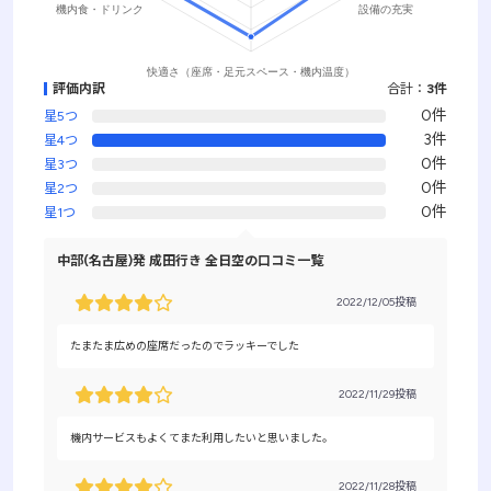
評価内訳
合計：
3件
0件
星5つ
3件
星4つ
0件
星3つ
0件
星2つ
0件
星1つ
中部(名古屋)発 成田行き 全日空の口コミ一覧
2022/12/05投稿
たまたま広めの座席だったのでラッキーでした
2022/11/29投稿
機内サービスもよくてまた利用したいと思いました。
2022/11/28投稿