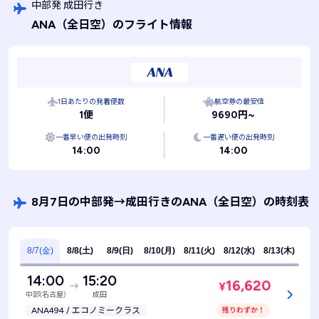
中部発 成田行き
ANA
（全日空）
のフライト情報
1日あたりの発着便数
航空券の最安値
1便
9690円~
一番早い便の出発時刻
一番遅い便の出発時刻
14:00
14:00
8月7日の中部発
→
成田行きのANA
（全日空）
の時刻表
8/7(金)
8/8(土)
8/9(日)
8/10(月)
8/11(火)
8/12(水)
8/13(木)
14:00
15:20
16,620
¥
中部(名古屋)
成田
ANA494 / エコノミークラス
残りわずか！