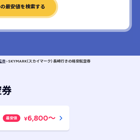
券の最安値を検索する
空券
>
SKYMARK(スカイマーク) 長崎行きの格安航空券
空券
6,800
～
¥
最安値