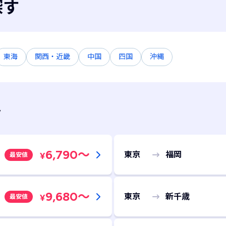
探す
東海
関西・近畿
中国
四国
沖縄
ト
6,790
～
東京
福岡
¥
最安値
9,680
～
東京
新千歳
¥
最安値