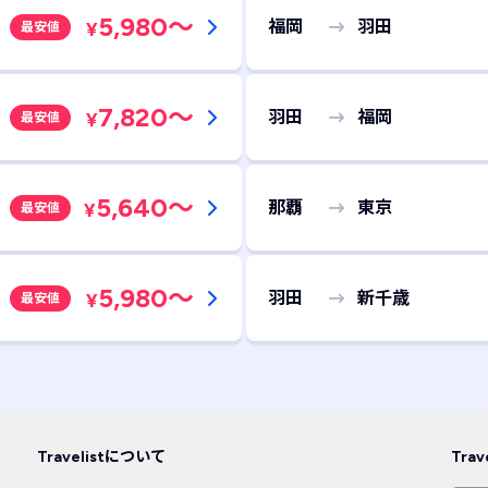
5,980
～
福岡
羽田
¥
最安値
7,820
～
羽田
福岡
¥
最安値
5,640
～
那覇
東京
¥
最安値
5,980
～
羽田
新千歳
¥
最安値
Travelistについて
Tra