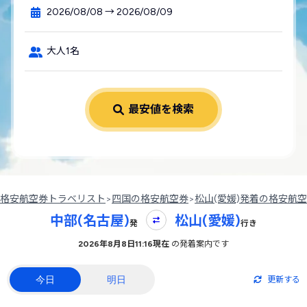
2026/08/08 → 2026/08/09
大人1名
最安値を検索
格安航空券トラベリスト
>
四国の格安航空券
>
松山(愛媛)発着の格安航
中部(名古屋)
松山(愛媛)
発
行き
2026年8月8日11:16現在
の発着案内です
今日
明日
更新する