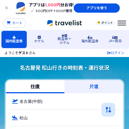
アプリは
1,000円
分お得!
アプリを使う
500円OFF＋500P獲得
カート
ポイント
航空券＋
JR+宿泊
国内航空券
ホテル
海外航空券
ホテル
ようこそ
ゲスト
さん
ログイン
名古屋発 松山行きの時刻表・運行状況
往復
片道
名古屋(中部)
松山