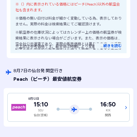
※（）内に表示されている価格にはピーチ(Peach)以外の航空会
社も含まれます。
※価格の無い日付は料金が細かく変動している為、表示しており
ません。実際の料金は検索結果にてご確認頂けます。
※航空券の在庫状況によってはカレンダー上の価格の航空券が検
索結果に表示されない場合がございます。また、表示の価格は航
空会社公示運賃であり、実際の販売価格とは異なります。※手数
…
続きを読む
※上記は参考価格です。最安値は時期により変動します。
料等を含む最終的な販売価格はお申込み画面に進みますと表示さ
れますので、ご注意ください。
8月7日の仙台発 関空行き
Peach
（ピーチ）
最安値航空券
8月12日
15:10
16:50
SDJ
KIX
仙台(宮城)
関西