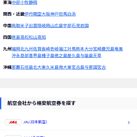
東海
中部
小牧
静岡
関西・近畿
伊丹
関空
大阪
神戸
但馬
白浜
中国
鳥取
米子
出雲
隠岐
岡山
広島
宇部
石見
岩国
四国
徳島
高松
松山
高知
九州
福岡
北九州
佐賀
長崎
壱岐
福江
対馬
熊本
大分
宮崎
鹿児島
奄美
沖永良部
喜界島
種子島
徳之島
屋久島
与論島
天草
沖縄
那覇
石垣島
北大東
久米島
南大東
宮古島
与那国
宮古
航空会社から格安航空券を探す
JAL(日本航空)