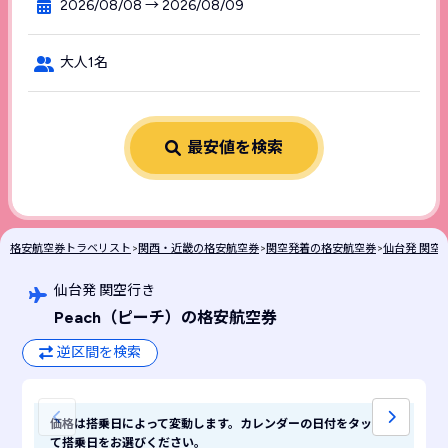
2026/08/08 → 2026/08/09
大人1名
最安値を検索
格安航空券トラベリスト
>
関西・近畿の格安航空券
>
関空発着の格安航空券
>
仙台発 関空
仙台発 関空行き
Peach
（ピーチ）
の格安航空券
逆区間を検索
価格は搭乗日によって変動します。カレンダーの日付をタップし
て搭乗日をお選びください。