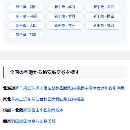
新千歳 - 羽田
新千歳 - 成田
新千歳 - 東京
新千歳 - 中部
新千歳 - 伊丹
新千歳 - 関空
新千歳 - 大阪
新千歳 - 神戸
新千歳 - 福岡
新千歳 - 那覇
全国の空港から格安航空券を探す
北海道
新千歳
丘珠
旭川
帯広
釧路
函館
稚内
奥尻
中標津
女満別
紋別
利尻
東北
青森
三沢
花巻
仙台
秋田
大館
山形
庄内
福島
信越・北陸
新潟
富山
小松
能登
松本
関東
羽田
成田
東京
八丈島
茨城