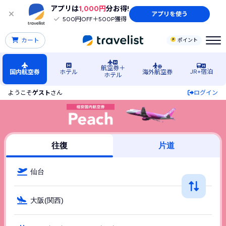
アプリは
1,000円
分お得!
アプリを使う
500円OFF＋500P獲得
カート
ポイント
航空券＋
JR+宿泊
国内航空券
ホテル
海外航空券
ホテル
ようこそ
ゲスト
さん
ログイン
仙台（宮城）空港発→関西空港行きPeach（ピーチ(Peach)
往復
片道
仙台
大阪(関西)