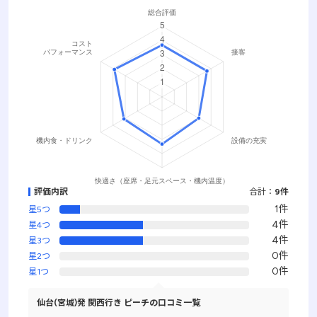
評価内訳
合計：
9件
1件
星5つ
4件
星4つ
4件
星3つ
0件
星2つ
0件
星1つ
仙台(宮城)発 関西行き ピーチの口コミ一覧