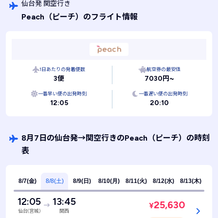
仙台発 関空行き
Peach
（ピーチ）
のフライト情報
1日あたりの発着便数
航空券の最安値
3便
7030円~
一番早い便の出発時刻
一番遅い便の出発時刻
12:05
20:10
8月7日の仙台発
→
関空行きのPeach
（ピーチ）
の時刻
表
8/7(金)
8/8(土)
8/9(日)
8/10(月)
8/11(火)
8/12(水)
8/13(木)
12:05
13:45
25,630
¥
仙台(宮城)
関西