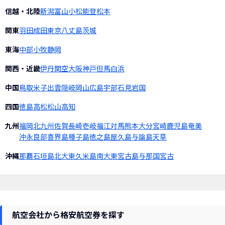
信越・北陸
新潟
富山
小松
能登
松本
関東
羽田
成田
東京
八丈島
茨城
東海
中部
小牧
静岡
関西・近畿
伊丹
関空
大阪
神戸
但馬
白浜
中国
鳥取
米子
出雲
隠岐
岡山
広島
宇部
石見
岩国
四国
徳島
高松
松山
高知
九州
福岡
北九州
佐賀
長崎
壱岐
福江
対馬
熊本
大分
宮崎
鹿児島
奄美
沖永良部
喜界島
種子島
徳之島
屋久島
与論島
天草
沖縄
那覇
石垣島
北大東
久米島
南大東
宮古島
与那国
宮古
航空会社から格安航空券を探す