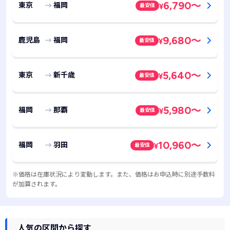
6,790
～
東京
福岡
最安値
¥
9,680
～
鹿児島
福岡
最安値
¥
5,640
～
東京
新千歳
最安値
¥
5,980
～
福岡
那覇
最安値
¥
10,960
～
福岡
羽田
最安値
¥
※価格は在庫状況により変動します。また、価格はお申込時に別途手数料
が加算されます。
人気の区間から探す