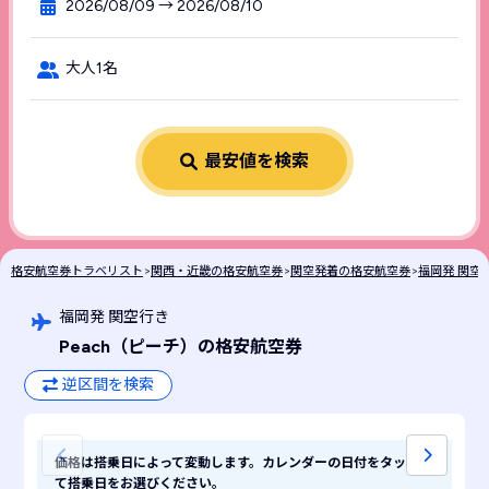
2026/08/09 → 2026/08/10
大人1名
最安値を検索
格安航空券トラベリスト
>
関西・近畿の格安航空券
>
関空発着の格安航空券
>
福岡発 関空
福岡発 関空行き
Peach
（ピーチ）
の格安航空券
逆区間を検索
価格は搭乗日によって変動します。カレンダーの日付をタップし
て搭乗日をお選びください。