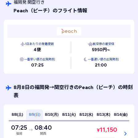
福岡発 関空行き
Peach
（ピーチ）
のフライト情報
1日あたりの発着便数
航空券の最安値
4便
5950円~
一番早い便の出発時刻
一番遅い便の出発時刻
07:25
21:00
8月8日の福岡発
→
関空行きのPeach
（ピーチ）
の時刻
表
8/8(土)
8/9(日)
8/10(月)
8/11(火)
8/12(水)
8/13(木)
8/14(金)
07:25
08:40
11,150
¥
福岡
関西