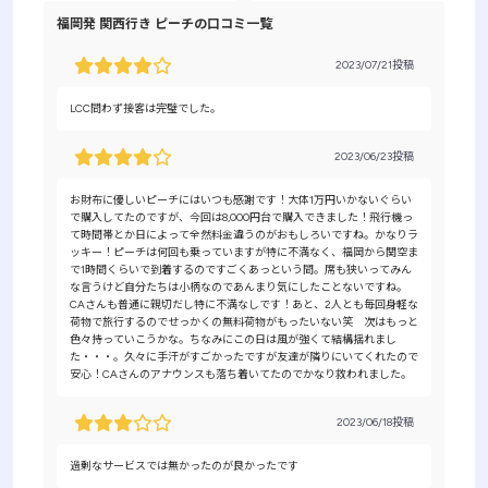
福岡発 関西行き ピーチの口コミ一覧
2023/07/21投稿
LCC問わず接客は完璧でした。
2023/06/23投稿
お財布に優しいピーチにはいつも感謝です！大体1万円いかないぐらい
で購入してたのですが、今回は8,000円台で購入できました！飛行機っ
て時間帯とか日によって全然料金違うのがおもしろいですね。かなりラ
ッキー！ピーチは何回も乗っていますが特に不満なく、福岡から関空ま
で1時間くらいで到着するのですごくあっという間。席も狭いってみん
な言うけど自分たちは小柄なのであんまり気にしたことないですね。
CAさんも普通に親切だし特に不満なしです！あと、2人とも毎回身軽な
荷物で旅行するのでせっかくの無料荷物がもったいない笑 次はもっと
色々持っていこうかな。ちなみにこの日は風が強くて結構揺れまし
た・・・。久々に手汗がすごかったですが友達が隣りにいてくれたので
安心！CAさんのアナウンスも落ち着いてたのでかなり救われました。
2023/06/18投稿
過剰なサービスでは無かったのが良かったです