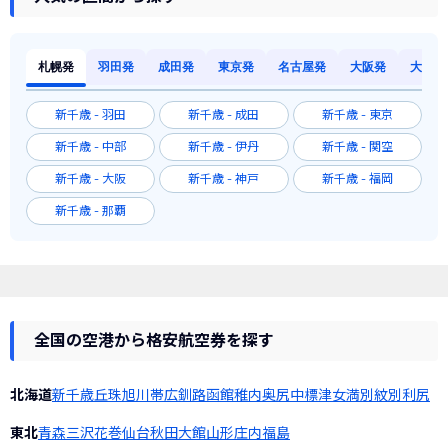
札幌発
羽田発
成田発
東京発
名古屋発
大阪発
大阪発
新千歳 - 羽田
新千歳 - 成田
新千歳 - 東京
新千歳 - 中部
新千歳 - 伊丹
新千歳 - 関空
新千歳 - 大阪
新千歳 - 神戸
新千歳 - 福岡
新千歳 - 那覇
全国の空港から格安航空券を探す
北海道
新千歳
丘珠
旭川
帯広
釧路
函館
稚内
奥尻
中標津
女満別
紋別
利尻
東北
青森
三沢
花巻
仙台
秋田
大館
山形
庄内
福島