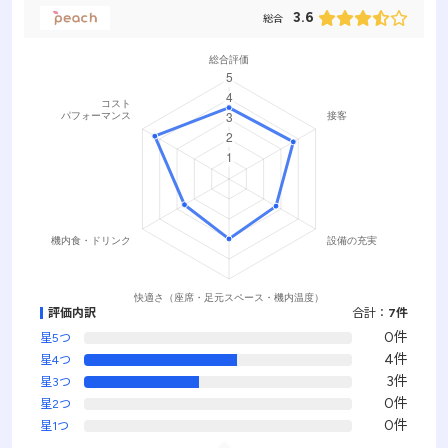
3.6
総合
評価内訳
合計：
7件
0件
星5つ
4件
星4つ
3件
星3つ
0件
星2つ
0件
星1つ