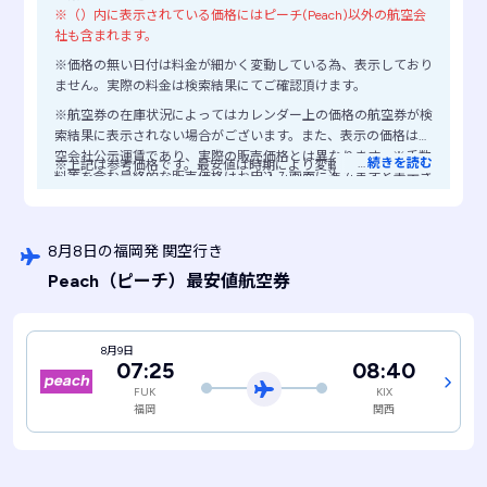
※（）内に表示されている価格にはピーチ(Peach)以外の航空会
社も含まれます。
※価格の無い日付は料金が細かく変動している為、表示しており
ません。実際の料金は検索結果にてご確認頂けます。
※航空券の在庫状況によってはカレンダー上の価格の航空券が検
索結果に表示されない場合がございます。また、表示の価格は航
空会社公示運賃であり、実際の販売価格とは異なります。※手数
…
続きを読む
※上記は参考価格です。最安値は時期により変動します。
料等を含む最終的な販売価格はお申込み画面に進みますと表示さ
れますので、ご注意ください。
8月8日の福岡発 関空行き
Peach
（ピーチ）
最安値航空券
8月9日
07:25
08:40
FUK
KIX
福岡
関西