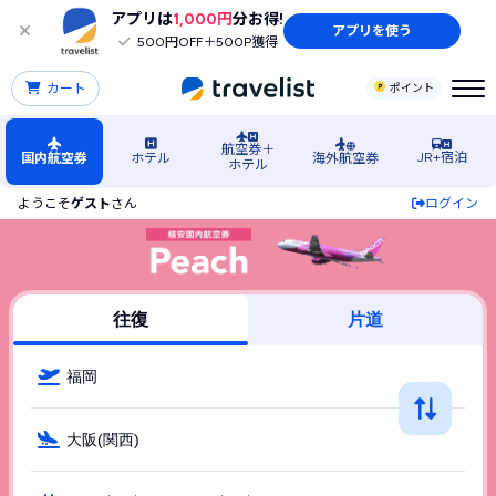
アプリは
1,000円
分お得!
アプリを使う
500円OFF＋500P獲得
カート
ポイント
航空券＋
JR+宿泊
国内航空券
ホテル
海外航空券
ホテル
ようこそ
ゲスト
さん
ログイン
福岡空港発→関西空港行きPeach（ピーチ(Peach)）の格安
往復
片道
福岡
大阪(関西)