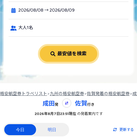
2026/08/08 → 2026/08/09
大人1名
最安値を検索
格安航空券トラベリスト
>
九州の格安航空券
>
佐賀発着の格安航空券
>
成
成田
佐賀
発
行き
2026年8月7日23:51現在
の発着案内です
今日
明日
更新する