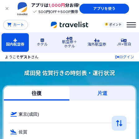
アプリは
1,000円
分お得!
アプリを使う
500円OFF＋500P獲得
カート
ポイント
航空券＋
JR+宿泊
国内航空券
ホテル
海外航空券
ホテル
ようこそ
ゲスト
さん
ログイン
成田発 佐賀行きの時刻表・運行状況
往復
片道
東京(成田)
佐賀