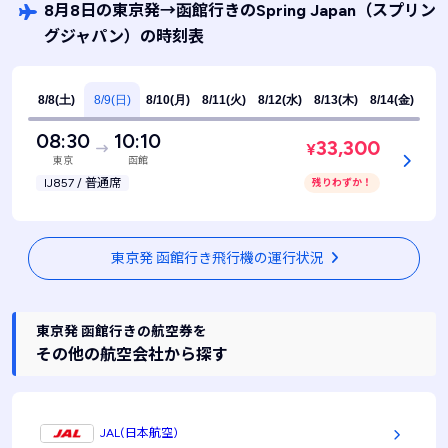
8月8日の東京発
→
函館行きのSpring Japan
（スプリン
グジャパン）
の時刻表
8/8(土)
8/9(日)
8/10(月)
8/11(火)
8/12(水)
8/13(木)
8/14(金)
08:30
10:10
33,300
¥
東京
函館
IJ857 / 普通席
残りわずか！
東京発 函館行き飛行機の運行状況
東京発 函館行きの航空券を
その他の航空会社から探す
JAL(日本航空)