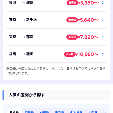
5,980
～
福岡
那覇
最安値
¥
5,640
～
東京
新千歳
最安値
¥
7,820
～
東京
那覇
最安値
¥
10,960
～
福岡
羽田
最安値
¥
※価格は在庫状況により変動します。また、価格はお申込時に別途手数料
が加算されます。
人気の区間から探す
札幌発
羽田発
成田発
東京発
名古屋発
大阪発
大阪発