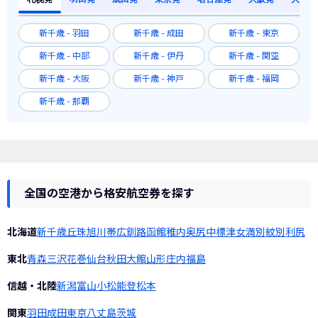
新千歳 - 羽田
新千歳 - 成田
新千歳 - 東京
新千歳 - 中部
新千歳 - 伊丹
新千歳 - 関空
新千歳 - 大阪
新千歳 - 神戸
新千歳 - 福岡
新千歳 - 那覇
全国の空港から格安航空券を探す
北海道
新千歳
丘珠
旭川
帯広
釧路
函館
稚内
奥尻
中標津
女満別
紋別
利尻
東北
青森
三沢
花巻
仙台
秋田
大館
山形
庄内
福島
信越・北陸
新潟
富山
小松
能登
松本
関東
羽田
成田
東京
八丈島
茨城