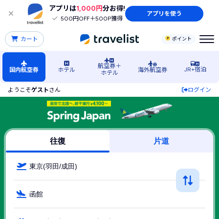
アプリは
1,000円
分お得!
アプリを使う
500円OFF＋500P獲得
カート
ポイント
航空券＋
JR+宿泊
国内航空券
ホテル
海外航空券
ホテル
ようこそ
ゲスト
さん
ログイン
東京発→函館空港行きSpring Japan（スプリングジャパン(Sp
往復
片道
東京(羽田/成田)
函館