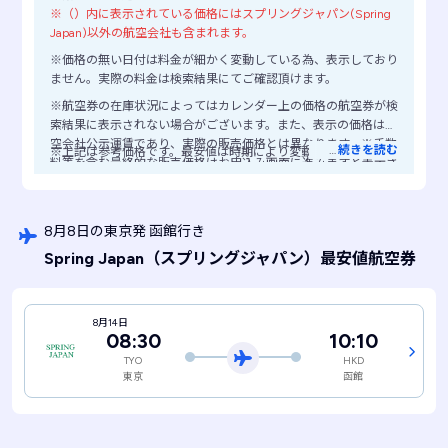
※（）内に表示されている価格にはスプリングジャパン(Spring
Japan)以外の航空会社も含まれます。
※価格の無い日付は料金が細かく変動している為、表示しており
ません。実際の料金は検索結果にてご確認頂けます。
※航空券の在庫状況によってはカレンダー上の価格の航空券が検
索結果に表示されない場合がございます。また、表示の価格は航
空会社公示運賃であり、実際の販売価格とは異なります。※手数
…
続きを読む
※上記は参考価格です。最安値は時期により変動します。
料等を含む最終的な販売価格はお申込み画面に進みますと表示さ
れますので、ご注意ください。
8月8日の東京発 函館行き
Spring Japan
（スプリングジャパン）
最安値航空券
8月14日
08:30
10:10
TYO
HKD
東京
函館