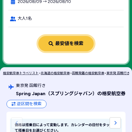
2026/08/09 → 2026/08/10
大人1名
最安値を検索
格安航空券トラベリスト
>
北海道の格安航空券
>
函館発着の格安航空券
>
東京発 函館行き
東京発 函館行き
Spring Japan
（スプリングジャパン）
の格安航空券
逆区間を検索
価格は搭乗日によって変動します。カレンダーの日付をタップし
て搭乗日をお選びください。