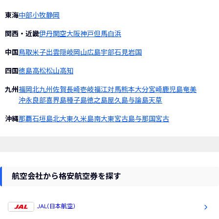
東海
中部
小牧
静岡
関西・近畿
伊丹
関空
大阪
神戸
但馬
白浜
中国
鳥取
米子
出雲
隠岐
岡山
広島
宇部
石見
岩国
四国
徳島
高松
松山
高知
九州
福岡
北九州
佐賀
長崎
壱岐
福江
対馬
熊本
大分
宮崎
鹿児島
奄美
沖永良部
喜界島
種子島
徳之島
屋久島
与論島
天草
沖縄
那覇
石垣島
北大東
久米島
南大東
宮古島
与那国
宮古
航空会社から格安航空券を探す
JAL(日本航空)