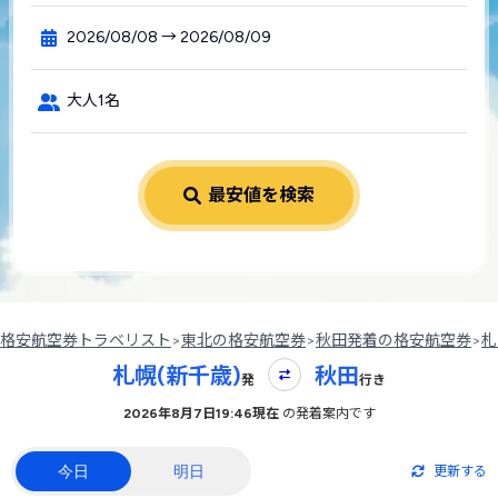
2026/08/08 → 2026/08/09
大人1名
最安値を検索
格安航空券トラベリスト
>
東北の格安航空券
>
秋田発着の格安航空券
>
札
札幌(新千歳)
秋田
発
行き
2026年8月7日19:46現在
の発着案内です
今日
明日
更新する