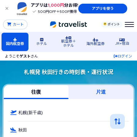
アプリは
1,000円
分お得!
アプリを使う
500円OFF＋500P獲得
カート
ポイント
航空券＋
JR+宿泊
国内航空券
ホテル
海外航空券
ホテル
ようこそ
ゲスト
さん
ログイン
札幌発 秋田行きの時刻表・運行状況
往復
片道
札幌(新千歳)
秋田