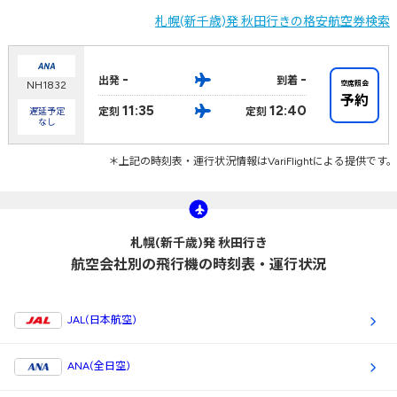
札幌(新千歳)発 秋田行きの格安航空券検索
-
-
出発
到着
空席照会
NH1832
予約
11:35
12:40
定刻
定刻
遅延予定
なし
＊上記の時刻表・運行状況情報はVariFlightによる提供です。
札幌(新千歳)発 秋田行き
航空会社別の飛行機の時刻表・運行状況
JAL(日本航空)
ANA(全日空)