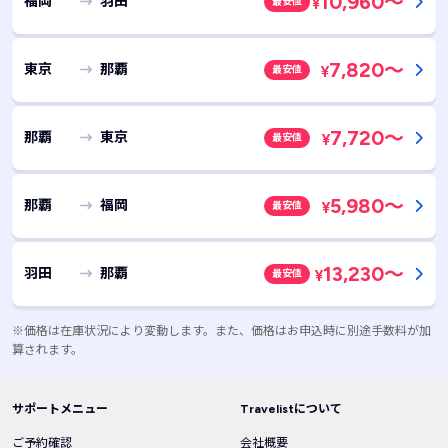
10,960
～
福岡
羽田
最安値
¥
7,820
～
東京
那覇
最安値
¥
7,720
～
那覇
東京
最安値
¥
5,980
～
那覇
福岡
最安値
¥
13,230
～
羽田
那覇
最安値
¥
※価格は在庫状況により変動します。また、価格はお申込時に別途手数料が加
算されます。
サポートメニュー
Travelistについて
ご予約確認
会社概要