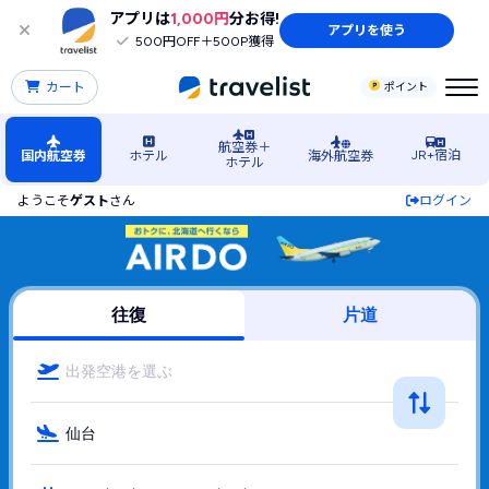
アプリは
1,000円
分お得!
アプリを使う
500円OFF＋500P獲得
カート
ポイント
航空券＋
JR+宿泊
国内航空券
ホテル
海外航空券
ホテル
ようこそ
ゲスト
さん
ログイン
東北行きAIR DO（エアドゥ(AIR DO)）の格安航空券・飛行機
往復
片道
出発空港を選ぶ
仙台