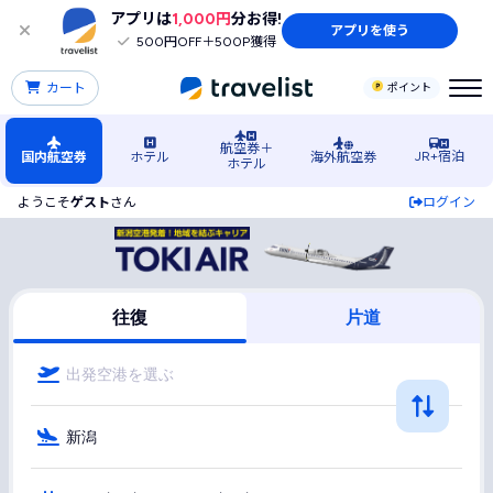
アプリは
1,000円
分お得!
アプリを使う
500円OFF＋500P獲得
カート
ポイント
航空券＋
JR+宿泊
国内航空券
ホテル
海外航空券
ホテル
ようこそ
ゲスト
さん
ログイン
信越・北陸行きTOKI AIR（トキエア(TOKI AIR)）の格安航
往復
片道
出発空港を選ぶ
新潟