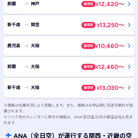
12,420
～
那覇
神戸
最安値
¥
13,250
～
新千歳
関空
最安値
¥
10,460
～
鹿児島
大阪
最安値
¥
12,460
～
那覇
大阪
最安値
¥
13,030
～
新千歳
大阪
最安値
¥
※価格は在庫状況により変動します。また、価格はお申込時に別途手数料が加
算されます。
※リンク先のカレンダーに表示の価格は、ANA(全日空)以外の航空会社も含ま
れます
ANA
（全日空）
が運行する関西・近畿の空