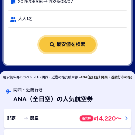
2026/08/06 → 2026/08/07
大人1名
最安値を検索
格安航空券トラベリスト
>
関西・近畿の格安航空券
>
ANA(全日空) 関西・近畿行きの格
関西・近畿行き
ANA
（全日空）
の人気航空券
14,220
～
那覇
関空
最安値
¥