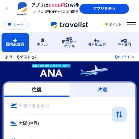
アプリは
1,000円
分お得!
アプリを使う
500円OFF＋500P獲得
カート
ポイント
航空券＋
JR+宿泊
国内航空券
ホテル
海外航空券
ホテル
ようこそ
ゲスト
さん
ログイン
関西・近畿行きANA（ANA(全日空)）の格安航空券・飛行機・
往復
片道
出発空港を選ぶ
大阪(伊丹)