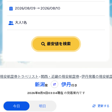
2026/08/09 → 2026/08/10
大人1名
最安値を検索
格安航空券トラベリスト
>
関西・近畿の格安航空券
>
伊丹発着の格安航
新潟
伊丹
発
行き
2026年8月9日03:04現在
の発着案内です
今日
明日
更新する