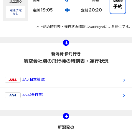
空席照会
JL2250
予約
19:05
20:20
定刻
定刻
遅延予定
なし
＊上記の時刻表・運行状況情報はVariFlightによる提供です。
新潟発 伊丹行き
航空会社別の飛行機の時刻表・運行状況
JAL(日本航空)
ANA(全日空)
新潟発の