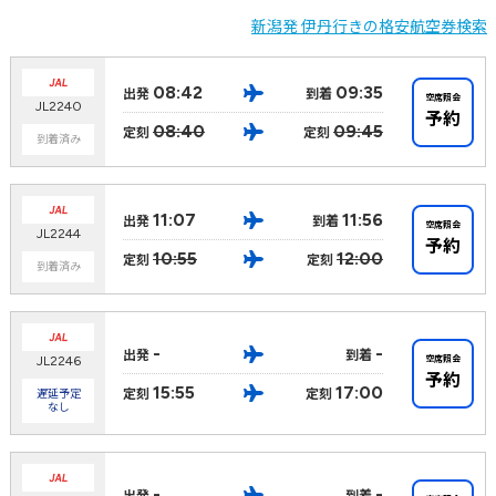
新潟発 伊丹行きの格安航空券検索
08:42
09:35
出発
到着
空席照会
JL2240
予約
08:40
09:45
定刻
定刻
到着済み
11:07
11:56
出発
到着
空席照会
JL2244
予約
10:55
12:00
定刻
定刻
到着済み
-
-
出発
到着
空席照会
JL2246
予約
15:55
17:00
定刻
定刻
遅延予定
なし
-
-
出発
到着