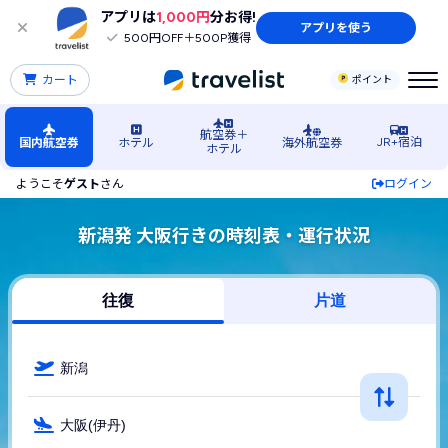
アプリは
1,000円
分お得!
アプリを使う
500円OFF＋500P獲得
カート
ポイント
航空券＋
JR+宿泊
国内航空券
ホテル
海外航空券
ホテル
ようこそ
ゲスト
さん
ログイン
新潟発 大阪行きの時刻表・運行状況
往復
片道
新潟
大阪(伊丹)