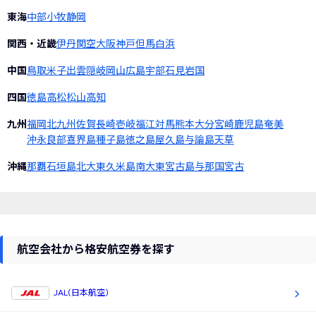
東海
中部
小牧
静岡
関西・近畿
伊丹
関空
大阪
神戸
但馬
白浜
中国
鳥取
米子
出雲
隠岐
岡山
広島
宇部
石見
岩国
四国
徳島
高松
松山
高知
九州
福岡
北九州
佐賀
長崎
壱岐
福江
対馬
熊本
大分
宮崎
鹿児島
奄美
沖永良部
喜界島
種子島
徳之島
屋久島
与論島
天草
沖縄
那覇
石垣島
北大東
久米島
南大東
宮古島
与那国
宮古
航空会社から格安航空券を探す
JAL(日本航空)