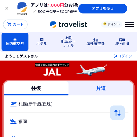
アプリは
1,000円
分お得!
アプリを使う
500円OFF＋500P獲得
カート
ポイント
航空券＋
JR+宿泊
国内航空券
ホテル
海外航空券
ホテル
ようこそ
ゲスト
さん
ログイン
札幌（新千歳/丘珠）空港発→福岡空港行きJAL（JAL(日本航
往復
片道
札幌(新千歳/丘珠)
福岡