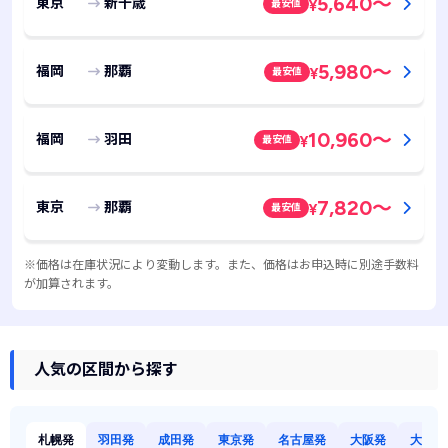
5,640
～
東京
新千歳
最安値
¥
5,980
～
福岡
那覇
最安値
¥
10,960
～
福岡
羽田
最安値
¥
7,820
～
東京
那覇
最安値
¥
※価格は在庫状況により変動します。また、価格はお申込時に別途手数料
が加算されます。
人気の区間から探す
札幌発
羽田発
成田発
東京発
名古屋発
大阪発
大阪発