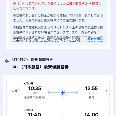
※（）内に表示されている価格にはJAL(日本航空)以外の航空会
社も含まれます。
※価格の無い日付は料金が細かく変動している為、表示しており
ません。実際の料金は検索結果にてご確認頂けます。
※航空券の在庫状況によってはカレンダー上の価格の航空券が検
索結果に表示されない場合がございます。また、表示の価格は航
空会社公示運賃であり、実際の販売価格とは異なります。※手数
…
続きを読む
※上記は参考価格です。最安値は時期により変動します。
料等を含む最終的な販売価格はお申込み画面に進みますと表示さ
れますので、ご注意ください。
8月9日の札幌発 福岡行き
JAL
（日本航空）
最安値航空券
8月10日
10:35
12:55
SPK
FUK
札幌(新千歳/丘珠)
福岡
8月10日
11:40
14:00