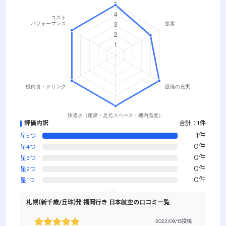
評価内訳
合計：
1件
1件
星5つ
0件
星4つ
0件
星3つ
0件
星2つ
0件
星1つ
札幌(新千歳/丘珠)発 福岡行き 日本航空の口コミ一覧
2022/09/15投稿