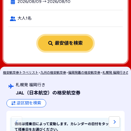
2026/08/09 → 2026/08/10
大人1名
最安値を検索
格安航空券トラベリスト
>
九州の格安航空券
>
福岡発着の格安航空券
>
札幌発 福岡行きの
札幌発 福岡行き
JAL
（日本航空）
の格安航空券
逆区間を検索
価格は搭乗日によって変動します。カレンダーの日付をタップし
て搭乗日をお選びください。