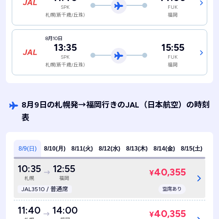
SPK
FUK
札幌(新千歳/丘珠)
福岡
8月10日
13:35
15:55
SPK
FUK
札幌(新千歳/丘珠)
福岡
8月9日の札幌発
→
福岡行きのJAL
（日本航空）
の時刻
表
8/9(日)
8/10(月)
8/11(火)
8/12(水)
8/13(木)
8/14(金)
8/15(土)
10:35
12:55
40,355
¥
札幌
福岡
JAL3510 / 普通席
空席あり
11:40
14:00
40,355
¥