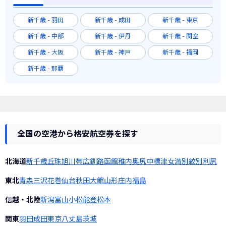
新千歳 - 羽田
新千歳 - 成田
新千歳 - 東京
新千歳 - 中部
新千歳 - 伊丹
新千歳 - 関空
新千歳 - 大阪
新千歳 - 神戸
新千歳 - 福岡
新千歳 - 那覇
全国の空港から格安航空券を探す
北海道
新千歳
丘珠
旭川
帯広
釧路
函館
稚内
奥尻
中標津
女満別
紋別
利尻
東北
青森
三沢
花巻
仙台
秋田
大館
山形
庄内
福島
信越・北陸
新潟
富山
小松
能登
松本
関東
羽田
成田
東京
八丈島
茨城