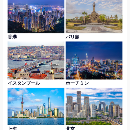
香港
バリ島
イスタンブール
ホーチミン
上海
北京