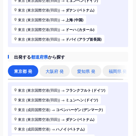
東京 (東京国際空港(羽田))
→
ミュンヘン (ドイツ)
東京 (東京国際空港(羽田))
→
ダナン (ベトナム)
東京 (東京国際空港(羽田))
→
上海 (中国)
東京 (東京国際空港(羽田))
→
ドーハ (カタール)
東京 (東京国際空港(羽田))
→
ドバイ (アラブ首長国)
東京 (東京国際空港(羽田))
→
ジャカルタ (インドネシア)
出発する
都道府県
から探す
東京 (東京国際空港(羽田))
→
香港 (香港)
東京 (東京国際空港(羽田))
→
シドニー (オーストラリア)
東京都 発
大阪府 発
愛知県 発
福岡県 発
東京 (東京国際空港(羽田))
→
バンコク (タイ)
東京 (東京国際空港(羽田))
→
パリ (フランス)
東京 (東京国際空港(羽田))
→
フランクフルト (ドイツ)
東京 (東京国際空港(羽田))
→
ハノイ (ベトナム)
東京 (東京国際空港(羽田))
→
ミュンヘン (ドイツ)
東京 (東京国際空港(羽田))
→
マニラ (フィリピン)
東京 (成田国際空港)
→
コペンハーゲン (デンマーク)
東京 (東京国際空港(羽田))
→
シンガポール (シンガポール)
東京 (東京国際空港(羽田))
→
ダナン (ベトナム)
東京 (東京国際空港(羽田))
→
ロンドン (イギリス(英国))
東京 (成田国際空港)
→
ハノイ (ベトナム)