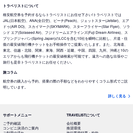
東京 (成田国際空港)
→
ボストン (アメリカ)
トラベリストについて
東京 (成田国際空港)
→
ホノルル (ハワイ)
格安航空券を予約するならトラベリストにお任せ下さい!トラベリストでは
JAL(日本航空)、ANA(全日空)、ピーチ(Peach)、ジェットスター(Jetstar)、エア
東京 (東京国際空港(羽田))
→
クアラルンプール (マレーシア)
ドゥ(AIR DO)、スカイマーク(SKYMARK)、スターフライヤー(Star Flyer)、ソラ
東京 (東京国際空港(羽田))
→
ウィーン (オーストリア)
シド エア(Solaseed Air)、フジドリームエアラインズ(Fuji Dream Airlines)、ス
プリングジャパン(Spring Japan)のLCCを含む10社を瞬時に比較し、片道・往
東京 (東京国際空港(羽田))
→
バンクーバー (カナダ)
復の最安値飛行機チケットをお手軽操作でご提案いたします。また、北海道、
東北、信越・北陸、関東、東海、関西・近畿、中国、四国、九州、沖縄と10の
東京 (東京国際空港(羽田))
→
シカゴ (アメリカ)
エリアからも飛行機チケットの最安値検索が可能です。遠方への急な出張やご
東京 (東京国際空港(羽田))
→
ホノルル (ハワイ)
旅行も是非トラベリストにお任せください。
東京 (東京国際空港(羽田))
→
ロサンゼルス (アメリカ)
旅コラム
東京 (成田国際空港)
→
チェンナイ(インド) (インド)
航空券の購入から予約、搭乗の際の手順などをわかりやすくコラム形式でご説
明しています。
東京 (成田国際空港)
→
ムンバイ (インド)
詳しく見る
東京 (成田国際空港)
→
プノンペン (カンボジア)
東京 (成田国際空港)
→
広州 (中国)
東京 (成田国際空港)
→
杭州 (中
サポートメニュー
TRAVELISTについて
東京 (成田国際空港)
→
成都 (中国)
東京 (成田国際空港)
→
青島 (中
ご予約確認
会社概要
東京 (成田国際空港)
→
武漢 (中国)
東京 (成田国際空港)
→
瀋陽 (中
コンビニ決済のご案内
推奨環境
ご利用の流れ
旅行業登録票・約款