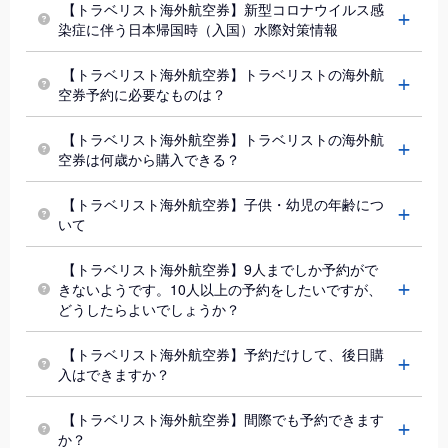
【トラベリスト海外航空券】新型コロナウイルス感
東京 (成田国際空港)
→
パペーテ（タヒチ） (タヒチ)
染症に伴う日本帰国時（入国）水際対策情報
東京 (東京国際空港(羽田))
→
パリ (フランス)
【トラベリスト海外航空券】トラベリストの海外航
東京 (成田国際空港)
→
パリ (フランス)
空券予約に必要なものは？
東京 (東京国際空港(羽田))
→
ハノイ (ベトナム)
東京 (成田国際空港)
→
ダナン (ベトナム)
【トラベリスト海外航空券】トラベリストの海外航
空券は何歳から購入できる？
東京 (東京国際空港(羽田))
→
マニラ (フィリピン)
東京 (成田国際空港)
→
セブ島 (フィリピン)
【トラベリスト海外航空券】子供・幼児の年齢につ
いて
東京 (成田国際空港)
→
マニラ (フィリピン)
東京 (成田国際空港)
→
ヘルシンキ (フィンランド)
【トラベリスト海外航空券】9人までしか予約がで
きないようです。10人以上の予約をしたいですが、
東京 (成田国際空港)
→
ワルシャワ (ポーランド)
どうしたらよいでしょうか？
東京 (成田国際空港)
→
バンダルスリブガワン (ブルネイ)
【トラベリスト海外航空券】予約だけして、後日購
東京 (東京国際空港(羽田))
→
シンガポール (シンガポール)
入はできますか？
東京 (成田国際空港)
→
シンガポール (シンガポール)
【トラベリスト海外航空券】間際でも予約できます
東京 (成田国際空港)
→
ロサンゼルス (アメリカ)
か？