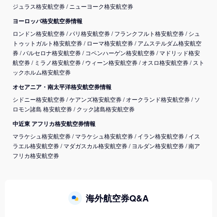
東京 (東京国際空港(羽田))
→
トロント (カナダ)
東京 (成田国際空港)
→
バリ島 (インドネシア)
ジュラス格安航空券
/
ニューヨーク格安航空券
東京 (東京国際空港(羽田))
→
コナ-ハワイ島 (ハワイ)
東京 (成田国際空港)
→
ナンディ（フィジー） (フィジー)
ヨーロッパ格安航空券情報
ロンドン格安航空券
/
パリ格安航空券
/
フランクフルト格安航空券
/
シュ
東京 (成田国際空港)
→
クアラルンプール (マレーシア)
トゥットガルト格安航空券
/
ローマ格安航空券
/
アムステルダム格安航空
東京 (成田国際空港)
→
コタキナバル (マレーシア)
券
/
バルセロナ格安航空券
/
コペンハーゲン格安航空券
/
マドリッド格安
航空券
/
ミラノ格安航空券
/
ウィーン格安航空券
/
オスロ格安航空券
/
スト
東京 (東京国際空港(羽田))
→
香港 (香港)
ックホルム格安航空券
東京 (成田国際空港)
→
ヌメア (ニューカレドニア)
オセアニア・南太平洋格安航空券情報
東京 (東京国際空港(羽田))
→
シドニー (オーストラリア)
シドニー格安航空券
/
ケアンズ格安航空券
/
オークランド格安航空券
/
ソ
ロモン諸島 格安航空券
/
クック諸島格安航空券
東京 (成田国際空港)
→
ブリスベン (オーストラリア)
中近東 アフリカ格安航空券情報
東京 (成田国際空港)
→
メルボルン (オーストラリア)
マラケシュ格安航空券
/
マラケシュ格安航空券
/
イラン格安航空券
/
イス
東京 (成田国際空港)
→
ミラノ (イタリア)
ラエル格安航空券
/
マダガスカル格安航空券
/
ヨルダン格安航空券
/
南ア
フリカ格安航空券
東京 (成田国際空港)
→
ローマ (イタリア)
東京 (東京国際空港(羽田))
→
バンコク (タイ)
東京 (成田国際空港)
→
バンコク (タイ)
海外航空券Q&A
東京 (成田国際空港)
→
福州 (中国)
東京 (成田国際空港)
→
厦門 (中