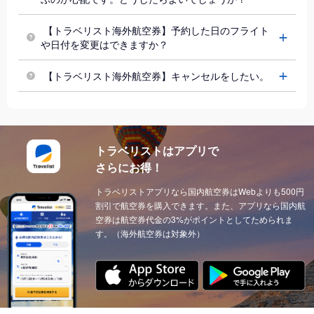
東京 (成田国際空港)
→
プサン (韓国)
東京 (成田国際空港)
→
高雄 (
東京 (成田国際空港)
→
台北 (台湾)
東京 (成田国際空港)
→
上海 (中
【トラベリスト海外航空券】予約した日のフライト
や日付を変更はできますか？
東京 (成田国際空港)
→
大連 (中国)
東京 (成田国際空港)
→
シドニー (オーストラリア)
【トラベリスト海外航空券】キャンセルをしたい。
東京 (成田国際空港)
→
フランクフルト (ドイツ)
東京 (成田国際空港)
→
モスクワ (ロシア)
東京 (成田国際空港)
→
バンクーバー (カナダ)
トラベリストはアプリで
東京 (成田国際空港)
→
コナ-ハワイ島 (ハワイ)
さらにお得！
東京 (成田国際空港)
→
グアム (グアム)
トラベリストアプリなら国内航空券はWebよりも500円
割引で航空券を購入できます。また、アプリなら国内航
東京 (成田国際空港)
→
サンディエゴ (アメリカ)
空券は航空券代金の3%がポイントとしてためられま
東京 (成田国際空港)
→
シアトル (アメリカ)
す。（海外航空券は対象外）
東京 (成田国際空港)
→
シカゴ (アメリカ)
東京 (成田国際空港)
→
ダラス (アメリカ)
東京 (成田国際空港)
→
ニューヨーク (アメリカ)