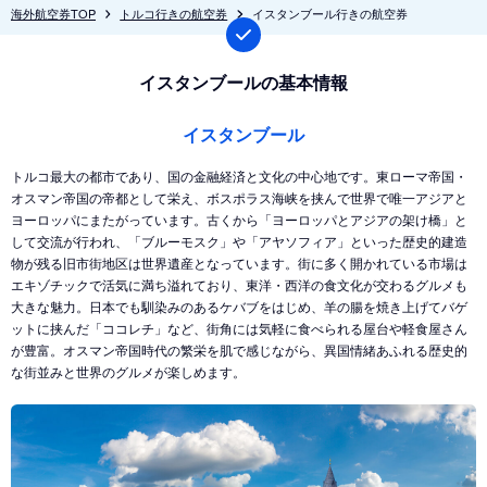
海外航空券TOP
トルコ行きの航空券
イスタンブール行きの航空券
イスタンブールの基本情報
イスタンブール
トルコ最大の都市であり、国の金融経済と文化の中心地です。東ローマ帝国・
オスマン帝国の帝都として栄え、ボスポラス海峡を挟んで世界で唯一アジアと
ヨーロッパにまたがっています。古くから「ヨーロッパとアジアの架け橋」と
して交流が行われ、「ブルーモスク」や「アヤソフィア」といった歴史的建造
物が残る旧市街地区は世界遺産となっています。街に多く開かれている市場は
エキゾチックで活気に満ち溢れており、東洋・西洋の食文化が交わるグルメも
大きな魅力。日本でも馴染みのあるケバブをはじめ、羊の腸を焼き上げてバゲ
ットに挟んだ「ココレチ」など、街角には気軽に食べられる屋台や軽食屋さん
が豊富。オスマン帝国時代の繁栄を肌で感じながら、異国情緒あふれる歴史的
な街並みと世界のグルメが楽しめます。