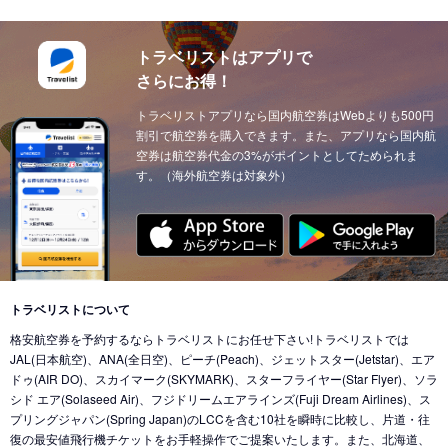
トラベリストはアプリで
さらにお得！
トラベリストアプリなら国内航空券はWebよりも500円
割引で航空券を購入できます。また、アプリなら国内航
空券は航空券代金の3%がポイントとしてためられま
す。（海外航空券は対象外）
トラベリストについて
格安航空券を予約するならトラベリストにお任せ下さい!トラベリストでは
JAL(日本航空)、ANA(全日空)、ピーチ(Peach)、ジェットスター(Jetstar)、エア
ドゥ(AIR DO)、スカイマーク(SKYMARK)、スターフライヤー(Star Flyer)、ソラ
シド エア(Solaseed Air)、フジドリームエアラインズ(Fuji Dream Airlines)、ス
プリングジャパン(Spring Japan)のLCCを含む10社を瞬時に比較し、片道・往
復の最安値飛行機チケットをお手軽操作でご提案いたします。また、北海道、