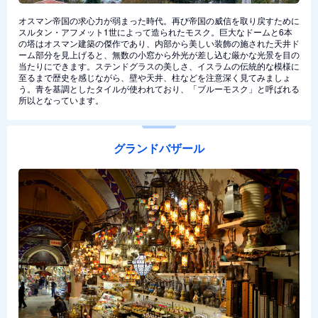
オスマン帝国の求心力が弱まった時代。再び帝国の威信を取り戻すために
スルタン・アフメット1世によって造られたモスク。巨大なドームと6本
の塔はオスマン建築の傑作であり、内部から美しい装飾の施された天井ド
ーム部分を見上げると、無数の小窓から外光が差し込む厳かな光景を目の
当たりにできます。ステンドグラスの美しさ、イスラムの伝統的な模様に
至るまで歴史を感じながら、壁や天井、柱などを注意深く見てみましょ
う。青を基調としたタイルが使われており、「ブルーモスク」と呼ばれる
所以となっています。
グランドバザール