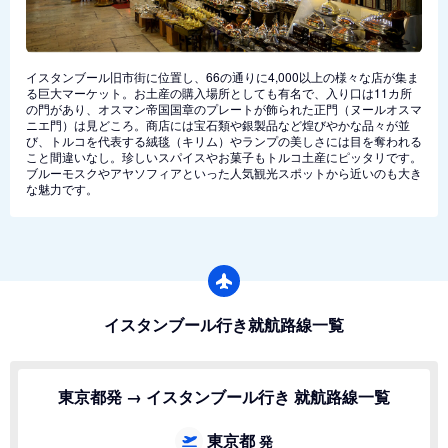
イスタンブール旧市街に位置し、66の通りに4,000以上の様々な店が集ま
る巨大マーケット。お土産の購入場所としても有名で、入り口は11カ所
の門があり、オスマン帝国国章のプレートが飾られた正門（ヌールオスマ
ニエ門）は見どころ。商店には宝石類や銀製品など煌びやかな品々が並
び、トルコを代表する絨毯（キリム）やランプの美しさには目を奪われる
こと間違いなし。珍しいスパイスやお菓子もトルコ土産にピッタリです。
ブルーモスクやアヤソフィアといった人気観光スポットから近いのも大き
な魅力です。
イスタンブール行き就航路線一覧
東京都発 → イスタンブール行き 就航路線一覧
東京都
発