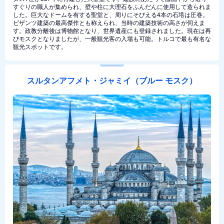
すぐりの職人が集められ、壁や柱に大理石をふんだんに使用して造られま
した。巨大なドームを有する聖堂と、周りにそびえる4本の石塔は圧巻。
ビザンツ建築の最高傑作とも称えられ、当時の建築技術の高さが伺えま
す。政教分離後は博物館となり、世界遺産にも登録されました。現在は再
びモスクとなりましたが、一般観光客の入場も可能。トルコで最も有名な
観光スポットです。
スルタンアフメト・ジャミイ（ブルー モスク）