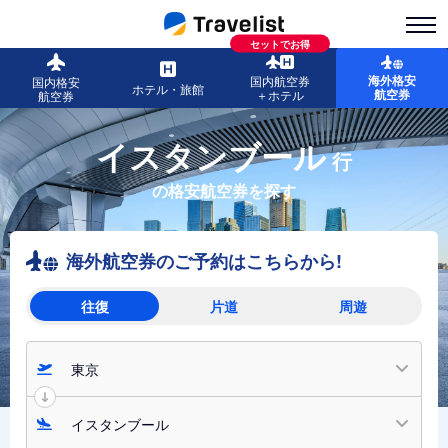
セットでお得
海外格安
国内航空券
国内格安
ホテル・旅館
航空券
＋ホテル
航空券
イスタンブール
行
の格安航空券を探す
海外航空券のご予約はこちらから!
往復
片道
周遊
東京
イスタンブール