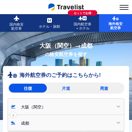
セットでお得
海外格安
国内航空券
国内格安
ホテル・旅館
航空券
＋ホテル
航空券
大阪（関空）→成都
の格安航空券を探す
海外航空券のご予約はこちらから!
往復
片道
周遊
大阪（関空）
成都