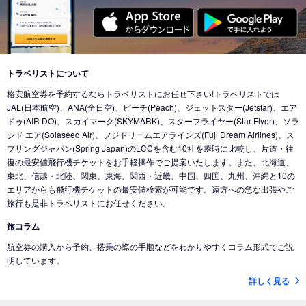
トラベリストについて
格安航空券を予約するならトラベリストにお任せ下さい!トラベリストでは
JAL(日本航空)、ANA(全日空)、ピーチ(Peach)、ジェットスター(Jetstar)、エア
ドゥ(AIR DO)、スカイマーク(SKYMARK)、スターフライヤー(Star Flyer)、ソラ
シド エア(Solaseed Air)、フジドリームエアラインズ(Fuji Dream Airlines)、ス
プリングジャパン(Spring Japan)のLCCを含む10社を瞬時に比較し、片道・往
復の最安値飛行機チケットをお手軽操作でご提案いたします。また、北海道、
東北、信越・北陸、関東、東海、関西・近畿、中国、四国、九州、沖縄と10の
エリアからも飛行機チケットの最安値検索が可能です。遠方への急な出張やご
旅行も是非トラベリストにお任せください。
旅コラム
航空券の購入から予約、搭乗の際の手順などをわかりやすくコラム形式でご説
明しています。
詳しく見る