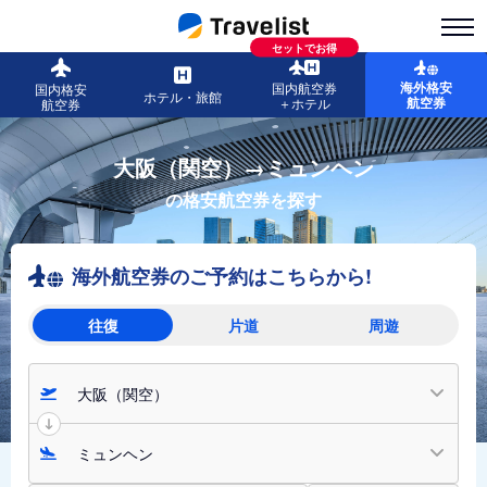
セットでお得
海外格安
国内航空券
国内格安
ホテル・旅館
航空券
＋ホテル
航空券
大阪（関空）→ミュンヘン
の格安航空券を探す
海外航空券のご予約はこちらから!
往復
片道
周遊
大阪（関空）
ミュンヘン