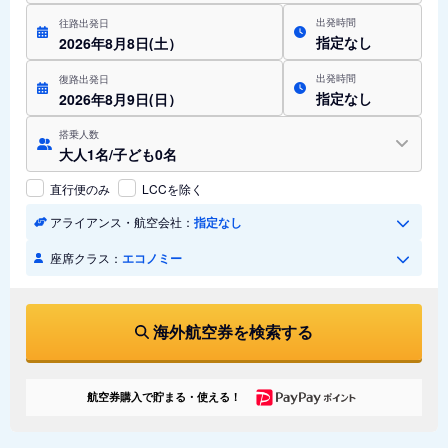
出発時間
往路出発日
指定なし
2026年8月8日(土）
出発時間
復路出発日
指定なし
2026年8月9日(日）
搭乗人数
大人1名/子ども0名
直行便のみ
LCCを除く
アライアンス・航空会社：
指定なし
座席クラス：
エコノミー
海外航空券を検索する
航空券購入で貯まる・使える！