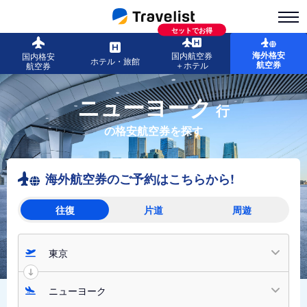
セットでお得
海外格安
国内航空券
国内格安
ホテル・旅館
航空券
＋ホテル
航空券
ニューヨーク
行
の格安航空券を探す
海外航空券のご予約はこちらから!
往復
片道
周遊
東京
ニューヨーク