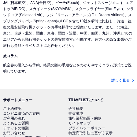
JAL(日本航空)、ANA(全日空)、ピーチ(Peach)、ジェットスター(Jetstar)、エア
ドゥ(AIR DO)、スカイマーク(SKYMARK)、スターフライヤー(Star Flyer)、ソラ
シド エア(Solaseed Air)、フジドリームエアラインズ(Fuji Dream Airlines)、ス
プリングジャパン(Spring Japan)のLCCを含む10社を瞬時に比較し、片道・往
復の最安値飛行機チケットをお手軽操作でご提案いたします。また、北海道、
東北、信越・北陸、関東、東海、関西・近畿、中国、四国、九州、沖縄と10の
エリアからも飛行機チケットの最安値検索が可能です。遠方への急な出張やご
旅行も是非トラベリストにお任せください。
旅コラム
航空券の購入から予約、搭乗の際の手順などをわかりやすくコラム形式でご説
明しています。
詳しく見る
サポートメニュー
TRAVELISTについて
ご予約確認
会社概要
コンビニ決済のご案内
推奨環境
ご利用の流れ
旅行業登録票・約款
よくあるご質問
サイトマップ
チケットの種類
プライバシーポリシー
お問い合わせ
特定商取引法に基づく表示