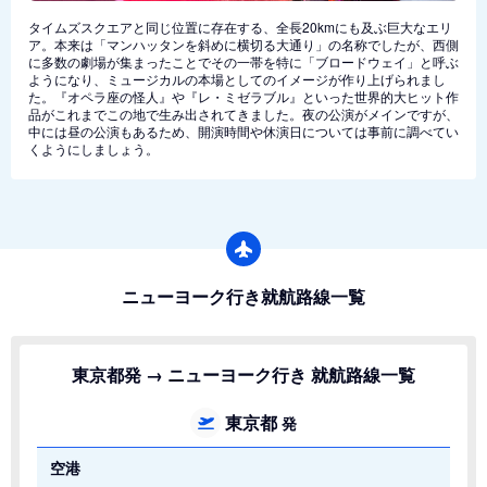
タイムズスクエアと同じ位置に存在する、全長20kmにも及ぶ巨大なエリ
ア。本来は「マンハッタンを斜めに横切る大通り」の名称でしたが、西側
に多数の劇場が集まったことでその一帯を特に「ブロードウェイ」と呼ぶ
ようになり、ミュージカルの本場としてのイメージが作り上げられまし
た。『オペラ座の怪人』や『レ・ミゼラブル』といった世界的大ヒット作
品がこれまでこの地で生み出されてきました。夜の公演がメインですが、
中には昼の公演もあるため、開演時間や休演日については事前に調べてい
くようにしましょう。
ニューヨーク行き就航路線一覧
東京都発 → ニューヨーク行き 就航路線一覧
東京都
発
空港