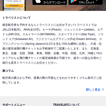
トラベリストについて
格安航空券を予約するならトラベリストにお任せ下さい!トラベリストでは
JAL(日本航空)、ANA(全日空)、ピーチ(Peach)、ジェットスター(Jetstar)、エア
ドゥ(AIR DO)、スカイマーク(SKYMARK)、スターフライヤー(Star Flyer)、ソラ
シド エア(Solaseed Air)、フジドリームエアラインズ(Fuji Dream Airlines)、ス
プリングジャパン(Spring Japan)のLCCを含む10社を瞬時に比較し、片道・往
復の最安値飛行機チケットをお手軽操作でご提案いたします。また、北海道、
東北、信越・北陸、関東、東海、関西・近畿、中国、四国、九州、沖縄と10の
エリアからも飛行機チケットの最安値検索が可能です。遠方への急な出張やご
旅行も是非トラベリストにお任せください。
旅コラム
航空券の購入から予約、搭乗の際の手順などをわかりやすくコラム形式でご説
明しています。
詳しく見る
サポートメニュー
TRAVELISTについて