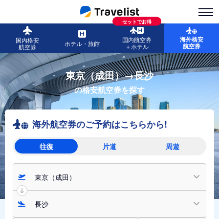
セットでお得
海外格安
国内航空券
国内格安
ホテル・旅館
航空券
＋ホテル
航空券
東京（成田）→長沙
の格安航空券を探す
海外航空券のご予約はこちらから!
往復
片道
周遊
東京（成田）
長沙