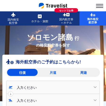
セットでお得
海外格安
国内航空券
国内格安
ホテル・旅館
航空券
＋ホテル
航空券
ソロモン諸島
行
の格安航空券を探す
海外航空券のご予約はこちらから!
往復
片道
周遊
入力ください
入力ください