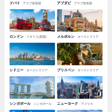
ドバイ
アブダビ
アラブ首長国
アラブ首長国
ロンドン
メルボルン
イギリス(英国)
オーストラリア
シドニー
ブリスベン
オーストラリア
オーストラリア
シンガポール
ニューヨーク
シンガポール
アメリカ