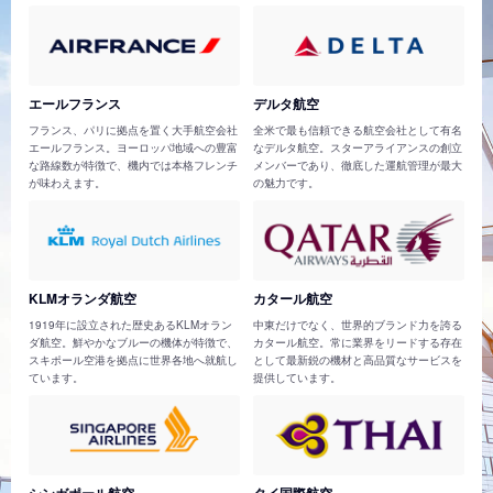
エールフランス
デルタ航空
フランス、パリに拠点を置く大手航空会社
全米で最も信頼できる航空会社として有名
エールフランス。ヨーロッパ地域への豊富
なデルタ航空。スターアライアンスの創立
な路線数が特徴で、機内では本格フレンチ
メンバーであり、徹底した運航管理が最大
が味わえます。
の魅力です。
KLMオランダ航空
カタール航空
1919年に設立された歴史あるKLMオラン
中東だけでなく、世界的ブランド力を誇る
ダ航空。鮮やかなブルーの機体が特徴で、
カタール航空。常に業界をリードする存在
スキポール空港を拠点に世界各地へ就航し
として最新鋭の機材と高品質なサービスを
ています。
提供しています。
シンガポール航空
タイ国際航空