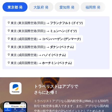
東京 (東京国際空港(羽田))
→
シドニー (オーストラリア)
東京都 発
大阪府 発
愛知県 発
福岡県 発
東京 (東京国際空港(羽田))
→
バンコク (タイ)
東京 (東京国際空港(羽田))
→
パリ (フランス)
東京 (東京国際空港(羽田))
→
フランクフルト (ドイツ)
東京 (東京国際空港(羽田))
→
ハノイ (ベトナム)
東京 (東京国際空港(羽田))
→
ミュンヘン (ドイツ)
東京 (東京国際空港(羽田))
→
マニラ (フィリピン)
東京 (成田国際空港)
→
コペンハーゲン (デンマーク)
東京 (東京国際空港(羽田))
→
シンガポール (シンガポール)
東京 (東京国際空港(羽田))
→
ダナン (ベトナム)
東京 (東京国際空港(羽田))
→
ロンドン (イギリス(英国))
東京 (成田国際空港)
→
ハノイ (ベトナム)
東京 (東京国際空港(羽田))
→
ホーチミン (ベトナム)
東京 (成田国際空港)
→
ホーチミン (ベトナム)
東京 (東京国際空港(羽田))
→
ソウル (韓国)
東京 (東京国際空港(羽田))
→
上海 (中国)
東京 (東京国際空港(羽田))
→
台北 (台湾)
東京 (東京国際空港(羽田))
→
ドーハ (カタール)
東京 (東京国際空港(羽田))
→
広州 (中国)
トラベリストはアプリで
東京 (成田国際空港)
→
ドーハ (カタール)
さらにお得！
東京 (東京国際空港(羽田))
→
北京 (中国)
東京 (成田国際空港)
→
アブダビ (アラブ首長国)
東京 (東京国際空港(羽田))
トラベリストアプリなら国内航空券はWebよりも500円
→
サンフランシスコ (アメリカ)
東京 (成田国際空港)
→
イスタンブール (トルコ)
割引で航空券を購入できます。また、アプリなら国内航
東京 (東京国際空港(羽田))
→
ニューヨーク (アメリカ)
東京 (成田国際空港)
空券は航空券代金の3%がポイントとしてためられま
→
ウィーン (オーストリア)