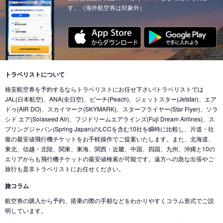
す。（海外航空券は対象外）
東京 (東京国際空港(羽田))
→
クアラルンプール (マレーシア)
東京 (成田国際空港)
→
チューリッヒ (スイス)
東京 (東京国際空港(羽田))
→
ウィーン (オーストリア)
東京 (成田国際空港)
→
カイロ（エジプト） (エジプト)
東京 (東京国際空港(羽田))
→
バンクーバー (カナダ)
東京 (成田国際空港)
→
北京 (中国)
東京 (成田国際空港)
→
香港 (香港)
東京 (東京国際空港(羽田))
→
シカゴ (アメリカ)
東京 (成田国際空港)
→
デリー (インド)
東京 (東京国際空港(羽田))
→
ホノルル (ハワイ)
トラベリストについて
東京 (東京国際空港(羽田))
→
ドバイ (アラブ首長国)
格安航空券を予約するならトラベリストにお任せ下さい!トラベリストでは
東京 (東京国際空港(羽田))
→
ロサンゼルス (アメリカ)
東京 (成田国際空港)
→
ドバイ (アラブ首長国)
JAL(日本航空)、ANA(全日空)、ピーチ(Peach)、ジェットスター(Jetstar)、エア
東京 (東京国際空港(羽田))
→
ミネアポリス (アメリカ)
ドゥ(AIR DO)、スカイマーク(SKYMARK)、スターフライヤー(Star Flyer)、ソラ
東京 (東京国際空港(羽田))
→
ジャカルタ (インドネシア)
シド エア(Solaseed Air)、フジドリームエアラインズ(Fuji Dream Airlines)、ス
東京 (東京国際空港(羽田))
→
トロント (カナダ)
東京 (成田国際空港)
→
バリ島 (インドネシア)
プリングジャパン(Spring Japan)のLCCを含む10社を瞬時に比較し、片道・往
東京 (東京国際空港(羽田))
→
コナ-ハワイ島 (ハワイ)
復の最安値飛行機チケットをお手軽操作でご提案いたします。また、北海道、
東京 (成田国際空港)
→
ナンディ（フィジー） (フィジー)
東北、信越・北陸、関東、東海、関西・近畿、中国、四国、九州、沖縄と10の
東京 (成田国際空港)
→
クアラルンプール (マレーシア)
エリアからも飛行機チケットの最安値検索が可能です。遠方への急な出張やご
旅行も是非トラベリストにお任せください。
東京 (成田国際空港)
→
コタキナバル (マレーシア)
旅コラム
東京 (東京国際空港(羽田))
→
香港 (香港)
航空券の購入から予約、搭乗の際の手順などをわかりやすくコラム形式でご説
東京 (成田国際空港)
→
ヌメア (ニューカレドニア)
明しています。
東京 (東京国際空港(羽田))
→
シドニー (オーストラリア)