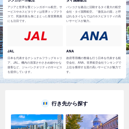
アジアと世界を繋ぐシンガポール航空。サ
バンコクを拠点に活動するタイ最大の航空
ービスやホスピタリティは世界トップクラ
会社・タイ国際航空。「微笑みの国」と呼
スで、民族衣装を身にまとった客室乗務員
ばれるタイならではのホスピタリティの高
にも注目です。
いサービスが魅力。
JAL
ANA
日本を代表するナショナルフラッグキャリ
政府専用機の整備も行う日本を代表する航
ア、JAL。機内の清潔さやさきめ細やかな
空会社、ANA。世界航空会社ランキングで
接客など、ジャパンクオリティのサービス
上位を獲得する質の高いサービスが魅力で
を提供しています。
す。
行き先から探す