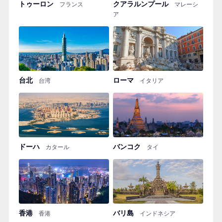
トゥーロン
クアラルンプール
フランス
マレーシ
ア
台北
ローマ
台湾
イタリア
ドーハ
バンコク
カタール
タイ
香港
バリ島
香港
インドネシア