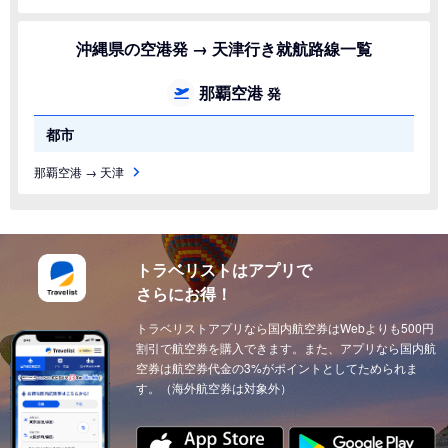
沖縄県の空港発 → 天津行き就航路線一覧
那覇空港
発
都市
那覇空港 → 天津
トラベリストはアプリで
さらにお得！
トラベリストアプリなら国内航空券はWebよりも500円
割引で航空券を購入できます。また、アプリなら国内航
空券は航空券代金の3%がポイントとしてためられま
す。（海外航空券は対象外）