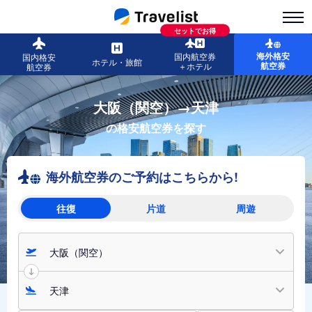
セットでお得
海外格安
国内航空券
国内格安
ホテル・旅館
航空券
＋ホテル
航空券
大阪（関空）→天津
の格安航空券を探す
海外航空券のご予約はこちらから!
往復
片道
周遊
大阪（関空）
天津