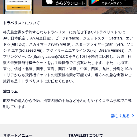
トラベリストについて
格安航空券を予約するならトラベリストにお任せ下さい!トラベリストでは
JAL(日本航空)、ANA(全日空)、ピーチ(Peach)、ジェットスター(Jetstar)、エア
ドゥ(AIR DO)、スカイマーク(SKYMARK)、スターフライヤー(Star Flyer)、ソラ
シド エア(Solaseed Air)、フジドリームエアラインズ(Fuji Dream Airlines)、ス
プリングジャパン(Spring Japan)のLCCを含む10社を瞬時に比較し、片道・往
復の最安値飛行機チケットをお手軽操作でご提案いたします。また、北海道、
東北、信越・北陸、関東、東海、関西・近畿、中国、四国、九州、沖縄と10の
エリアからも飛行機チケットの最安値検索が可能です。遠方への急な出張やご
旅行も是非トラベリストにお任せください。
旅コラム
航空券の購入から予約、搭乗の際の手順などをわかりやすくコラム形式でご説
明しています。
詳しく見る
サポートメニュー
TRAVELISTについて