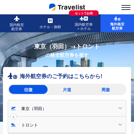
セットでお得
海外格安
国内航空券
国内格安
ホテル・旅館
航空券
＋ホテル
航空券
東京（羽田）→トロント
の格安航空券を探す
海外航空券のご予約はこちらから!
往復
片道
周遊
東京（羽田）
トロント