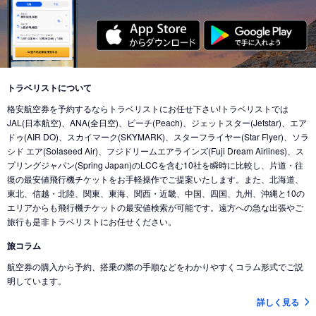
トラベリストについて
格安航空券を予約するならトラベリストにお任せ下さい!トラベリストでは
JAL(日本航空)、ANA(全日空)、ピーチ(Peach)、ジェットスター(Jetstar)、エア
ドゥ(AIR DO)、スカイマーク(SKYMARK)、スターフライヤー(Star Flyer)、ソラ
シド エア(Solaseed Air)、フジドリームエアラインズ(Fuji Dream Airlines)、ス
プリングジャパン(Spring Japan)のLCCを含む10社を瞬時に比較し、片道・往
復の最安値飛行機チケットをお手軽操作でご提案いたします。また、北海道、
東北、信越・北陸、関東、東海、関西・近畿、中国、四国、九州、沖縄と10の
エリアからも飛行機チケットの最安値検索が可能です。遠方への急な出張やご
旅行も是非トラベリストにお任せください。
旅コラム
航空券の購入から予約、搭乗の際の手順などをわかりやすくコラム形式でご説
明しています。
詳しく見る