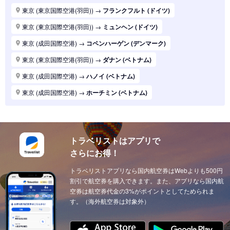
東京 (東京国際空港(羽田))
→
パリ (フランス)
東京 (東京国際空港(羽田))
→
フランクフルト (ドイツ)
東京 (東京国際空港(羽田))
→
ハノイ (ベトナム)
東京 (東京国際空港(羽田))
→
ミュンヘン (ドイツ)
東京 (東京国際空港(羽田))
→
マニラ (フィリピン)
東京 (成田国際空港)
→
コペンハーゲン (デンマーク)
東京 (東京国際空港(羽田))
→
シンガポール (シンガポール)
東京 (東京国際空港(羽田))
→
ダナン (ベトナム)
東京 (東京国際空港(羽田))
→
ロンドン (イギリス(英国))
東京 (成田国際空港)
→
ハノイ (ベトナム)
東京 (東京国際空港(羽田))
→
ホーチミン (ベトナム)
東京 (成田国際空港)
→
ホーチミン (ベトナム)
東京 (東京国際空港(羽田))
→
ソウル (韓国)
東京 (東京国際空港(羽田))
→
上海 (中国)
東京 (東京国際空港(羽田))
→
台北 (台湾)
東京 (東京国際空港(羽田))
→
ドーハ (カタール)
東京 (東京国際空港(羽田))
→
広州 (中国)
トラベリストはアプリで
東京 (成田国際空港)
→
ドーハ (カタール)
さらにお得！
東京 (東京国際空港(羽田))
→
北京 (中国)
東京 (成田国際空港)
→
アブダビ (アラブ首長国)
東京 (東京国際空港(羽田))
トラベリストアプリなら国内航空券はWebよりも500円
→
サンフランシスコ (アメリカ)
東京 (成田国際空港)
→
イスタンブール (トルコ)
割引で航空券を購入できます。また、アプリなら国内航
東京 (東京国際空港(羽田))
→
ニューヨーク (アメリカ)
東京 (成田国際空港)
空券は航空券代金の3%がポイントとしてためられま
→
ウィーン (オーストリア)
す。（海外航空券は対象外）
東京 (東京国際空港(羽田))
→
クアラルンプール (マレーシア)
東京 (成田国際空港)
→
チューリッヒ (スイス)
東京 (東京国際空港(羽田))
→
ウィーン (オーストリア)
東京 (成田国際空港)
→
カイロ（エジプト） (エジプト)