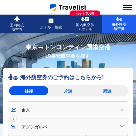
セットでお得
海外格安
国内航空券
国内格安
ホテル・旅館
航空券
＋ホテル
航空券
東京→トンコンティン国際空港
の格安航空券を探す
海外航空券のご予約はこちらから!
往復
片道
周遊
東京
テグシガルパ