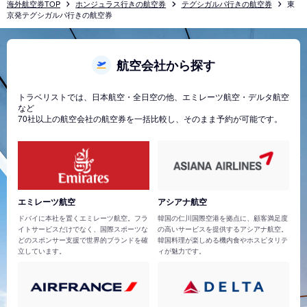
海外航空券TOP
ホンジュラス行きの航空券
テグシガルパ行きの航空券
東
京発テグシガルパ行きの航空券
航空会社から探す
トラベリストでは、日本航空・全日空の他、エミレーツ航空・デルタ航空
など
70社以上の航空会社の航空券を一括比較し、そのまま予約が可能です。
エミレーツ航空
アシアナ航空
ドバイに本社を置くエミレーツ航空。フラ
韓国の仁川国際空港を拠点に、顧客満足度
イトサービスだけでなく、国際スポーツな
の高いサービスを提供するアシアナ航空。
どのスポンサー支援で世界的ブランドを確
韓国料理が楽しめる機内食やホスピタリテ
立しています。
ィが魅力です。