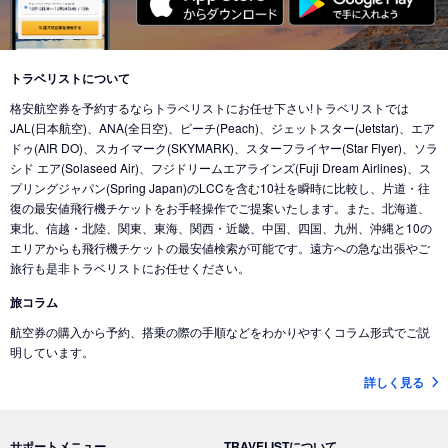
東京 (東京国際空港(羽田))
→
バンクーバー (カナダ)
東京 (成田国際空港)
→
北京 (中国)
東京 (成田国際空港)
→
香港 (香港)
東京 (東京国際空港(羽田))
→
シカゴ (アメリカ)
東京 (成田国際空港)
→
デリー (インド)
東京 (東京国際空港(羽田))
→
ホノルル (ハワイ)
トラベリストについて
東京 (東京国際空港(羽田))
→
ドバイ (アラブ首長国)
格安航空券を予約するならトラベリストにお任せ下さい!トラベリストでは
東京 (東京国際空港(羽田))
→
ロサンゼルス (アメリカ)
東京 (成田国際空港)
→
ドバイ (アラブ首長国)
JAL(日本航空)、ANA(全日空)、ピーチ(Peach)、ジェットスター(Jetstar)、エア
東京 (東京国際空港(羽田))
→
ミネアポリス (アメリカ)
ドゥ(AIR DO)、スカイマーク(SKYMARK)、スターフライヤー(Star Flyer)、ソラ
東京 (東京国際空港(羽田))
→
ジャカルタ (インドネシア)
シド エア(Solaseed Air)、フジドリームエアラインズ(Fuji Dream Airlines)、ス
東京 (東京国際空港(羽田))
→
トロント (カナダ)
東京 (成田国際空港)
→
バリ島 (インドネシア)
プリングジャパン(Spring Japan)のLCCを含む10社を瞬時に比較し、片道・往
東京 (東京国際空港(羽田))
→
コナ-ハワイ島 (ハワイ)
復の最安値飛行機チケットをお手軽操作でご提案いたします。また、北海道、
東京 (成田国際空港)
→
ナンディ（フィジー） (フィジー)
東北、信越・北陸、関東、東海、関西・近畿、中国、四国、九州、沖縄と10の
東京 (成田国際空港)
→
クアラルンプール (マレーシア)
エリアからも飛行機チケットの最安値検索が可能です。遠方への急な出張やご
旅行も是非トラベリストにお任せください。
東京 (成田国際空港)
→
コタキナバル (マレーシア)
旅コラム
東京 (東京国際空港(羽田))
→
香港 (香港)
航空券の購入から予約、搭乗の際の手順などをわかりやすくコラム形式でご説
東京 (成田国際空港)
→
ヌメア (ニューカレドニア)
明しています。
東京 (東京国際空港(羽田))
→
シドニー (オーストラリア)
詳しく見る
東京 (成田国際空港)
→
ブリスベン (オーストラリア)
東京 (成田国際空港)
→
メルボルン (オーストラリア)
サポートメニュー
TRAVELISTについて