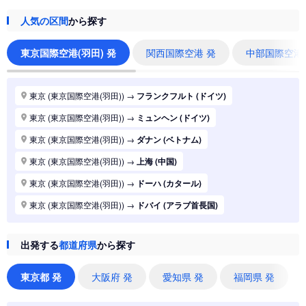
人気の区間
から探す
東京国際空港(羽田) 発
関西国際空港 発
中部国際空港
東京 (東京国際空港(羽田))
→
フランクフルト (ドイツ)
東京 (東京国際空港(羽田))
→
ミュンヘン (ドイツ)
東京 (東京国際空港(羽田))
→
ダナン (ベトナム)
東京 (東京国際空港(羽田))
→
上海 (中国)
東京 (東京国際空港(羽田))
→
ドーハ (カタール)
東京 (東京国際空港(羽田))
→
ドバイ (アラブ首長国)
東京 (東京国際空港(羽田))
→
ジャカルタ (インドネシア)
出発する
都道府県
から探す
東京 (東京国際空港(羽田))
→
香港 (香港)
東京 (東京国際空港(羽田))
→
シドニー (オーストラリア)
東京都 発
大阪府 発
愛知県 発
福岡県 発
東京 (東京国際空港(羽田))
→
バンコク (タイ)