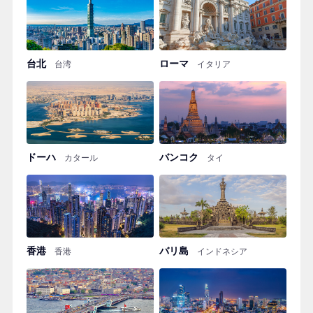
台北
ローマ
台湾
イタリア
ドーハ
バンコク
カタール
タイ
香港
バリ島
香港
インドネシア