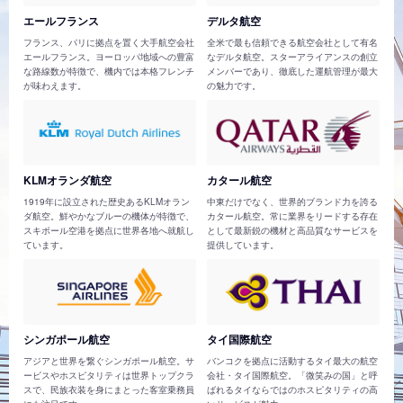
エールフランス
デルタ航空
フランス、パリに拠点を置く大手航空会社
全米で最も信頼できる航空会社として有名
エールフランス。ヨーロッパ地域への豊富
なデルタ航空。スターアライアンスの創立
な路線数が特徴で、機内では本格フレンチ
メンバーであり、徹底した運航管理が最大
が味わえます。
の魅力です。
KLMオランダ航空
カタール航空
1919年に設立された歴史あるKLMオラン
中東だけでなく、世界的ブランド力を誇る
ダ航空。鮮やかなブルーの機体が特徴で、
カタール航空。常に業界をリードする存在
スキポール空港を拠点に世界各地へ就航し
として最新鋭の機材と高品質なサービスを
ています。
提供しています。
シンガポール航空
タイ国際航空
アジアと世界を繋ぐシンガポール航空。サ
バンコクを拠点に活動するタイ最大の航空
ービスやホスピタリティは世界トップクラ
会社・タイ国際航空。「微笑みの国」と呼
スで、民族衣装を身にまとった客室乗務員
ばれるタイならではのホスピタリティの高