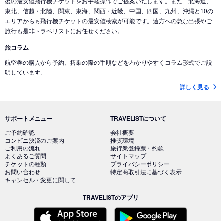
復の最安値飛行機チケットをお手軽操作でご提案いたします。また、北海道、
東北、信越・北陸、関東、東海、関西・近畿、中国、四国、九州、沖縄と10の
エリアからも飛行機チケットの最安値検索が可能です。遠方への急な出張やご
旅行も是非トラベリストにお任せください。
旅コラム
航空券の購入から予約、搭乗の際の手順などをわかりやすくコラム形式でご説
明しています。
詳しく見る
サポートメニュー
TRAVELISTについて
ご予約確認
会社概要
コンビニ決済のご案内
推奨環境
ご利用の流れ
旅行業登録票・約款
よくあるご質問
サイトマップ
チケットの種類
プライバシーポリシー
お問い合わせ
特定商取引法に基づく表示
キャンセル・変更に関して
TRAVELISTのアプリ