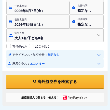
出発時間
往路出発日
指定なし
2026年8月7日(金）
出発時間
復路出発日
指定なし
2026年8月8日(土）
搭乗人数
大人1名/子ども0名
直行便のみ
LCCを除く
アライアンス・航空会社：
指定なし
座席クラス：
エコノミー
海外航空券を検索する
航空券購入で貯まる・使える！