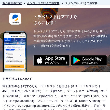
海外航空券TOP
ホンジュラス行きの航空券
テグシガルパ行きの航空券
トラベリストはアプリで
さらにお得！
トラベリストアプリなら国内航空券はWebよりも500円
割引で航空券を購入できます。また、アプリなら国内航
空券は航空券代金の3%がポイントとしてためられま
す。（海外航空券は対象外）
トラベリストについて
格安航空券を予約するならトラベリストにお任せ下さい!トラベリストでは
JAL(日本航空)、ANA(全日空)、ピーチ(Peach)、ジェットスター(Jetstar)、エア
ドゥ(AIR DO)、スカイマーク(SKYMARK)、スターフライヤー(Star Flyer)、ソラ
シド エア(Solaseed Air)、フジドリームエアラインズ(Fuji Dream Airlines)、ス
プリングジャパン(Spring Japan)のLCCを含む10社を瞬時に比較し、片道・往