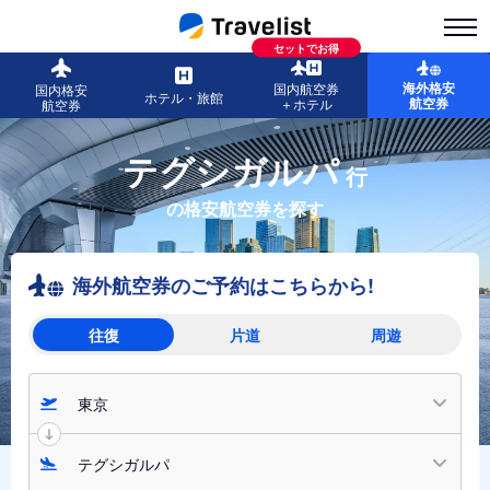
セットでお得
海外格安
国内航空券
国内格安
ホテル・旅館
航空券
＋ホテル
航空券
テグシガルパ
行
の格安航空券を探す
海外航空券のご予約はこちらから!
往復
片道
周遊
東京
テグシガルパ