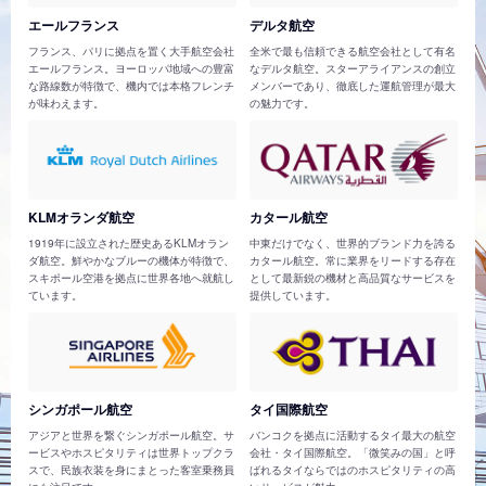
エールフランス
デルタ航空
フランス、パリに拠点を置く大手航空会社
全米で最も信頼できる航空会社として有名
エールフランス。ヨーロッパ地域への豊富
なデルタ航空。スターアライアンスの創立
な路線数が特徴で、機内では本格フレンチ
メンバーであり、徹底した運航管理が最大
が味わえます。
の魅力です。
KLMオランダ航空
カタール航空
1919年に設立された歴史あるKLMオラン
中東だけでなく、世界的ブランド力を誇る
ダ航空。鮮やかなブルーの機体が特徴で、
カタール航空。常に業界をリードする存在
スキポール空港を拠点に世界各地へ就航し
として最新鋭の機材と高品質なサービスを
ています。
提供しています。
シンガポール航空
タイ国際航空
アジアと世界を繋ぐシンガポール航空。サ
バンコクを拠点に活動するタイ最大の航空
ービスやホスピタリティは世界トップクラ
会社・タイ国際航空。「微笑みの国」と呼
スで、民族衣装を身にまとった客室乗務員
ばれるタイならではのホスピタリティの高