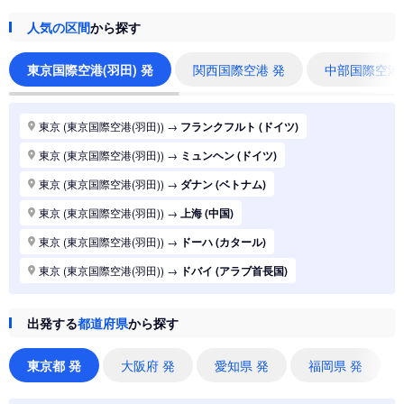
人気の区間
から探す
東京国際空港(羽田) 発
関西国際空港 発
中部国際空港
東京 (東京国際空港(羽田))
→
フランクフルト (ドイツ)
東京 (東京国際空港(羽田))
→
ミュンヘン (ドイツ)
東京 (東京国際空港(羽田))
→
ダナン (ベトナム)
東京 (東京国際空港(羽田))
→
上海 (中国)
東京 (東京国際空港(羽田))
→
ドーハ (カタール)
東京 (東京国際空港(羽田))
→
ドバイ (アラブ首長国)
東京 (東京国際空港(羽田))
→
ジャカルタ (インドネシア)
出発する
都道府県
から探す
東京 (東京国際空港(羽田))
→
香港 (香港)
東京 (東京国際空港(羽田))
→
シドニー (オーストラリア)
東京都 発
大阪府 発
愛知県 発
福岡県 発
東京 (東京国際空港(羽田))
→
バンコク (タイ)