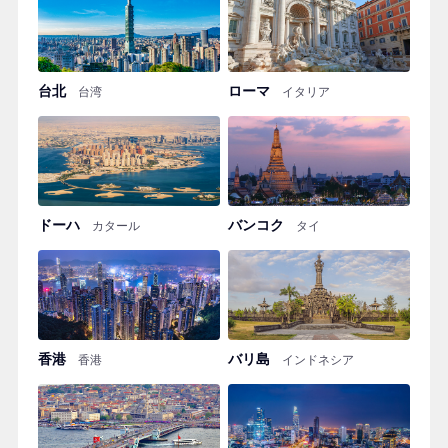
台北
ローマ
台湾
イタリア
ドーハ
バンコク
カタール
タイ
香港
バリ島
香港
インドネシア