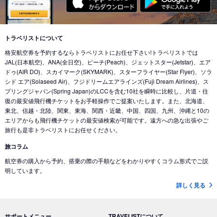
東京 (東京国際空港(羽田))
→
バンクーバー (カナダ)
東京 (成田国際空港)
→
北京 (中国)
東京 (成田国際空港)
→
香港 (香港)
東京 (東京国際空港(羽田))
→
シカゴ (アメリカ)
東京 (成田国際空港)
→
デリー (インド)
東京 (東京国際空港(羽田))
→
ホノルル (ハワイ)
トラベリストについて
東京 (東京国際空港(羽田))
→
ドバイ (アラブ首長国)
格安航空券を予約するならトラベリストにお任せ下さい!トラベリストでは
東京 (東京国際空港(羽田))
→
ロサンゼルス (アメリカ)
東京 (成田国際空港)
→
ドバイ (アラブ首長国)
JAL(日本航空)、ANA(全日空)、ピーチ(Peach)、ジェットスター(Jetstar)、エア
東京 (東京国際空港(羽田))
→
ミネアポリス (アメリカ)
ドゥ(AIR DO)、スカイマーク(SKYMARK)、スターフライヤー(Star Flyer)、ソラ
東京 (東京国際空港(羽田))
→
ジャカルタ (インドネシア)
シド エア(Solaseed Air)、フジドリームエアラインズ(Fuji Dream Airlines)、ス
東京 (東京国際空港(羽田))
→
トロント (カナダ)
東京 (成田国際空港)
→
バリ島 (インドネシア)
プリングジャパン(Spring Japan)のLCCを含む10社を瞬時に比較し、片道・往
東京 (東京国際空港(羽田))
→
コナ-ハワイ島 (ハワイ)
復の最安値飛行機チケットをお手軽操作でご提案いたします。また、北海道、
東京 (成田国際空港)
→
ナンディ（フィジー） (フィジー)
東北、信越・北陸、関東、東海、関西・近畿、中国、四国、九州、沖縄と10の
東京 (成田国際空港)
→
クアラルンプール (マレーシア)
エリアからも飛行機チケットの最安値検索が可能です。遠方への急な出張やご
旅行も是非トラベリストにお任せください。
東京 (成田国際空港)
→
コタキナバル (マレーシア)
旅コラム
東京 (東京国際空港(羽田))
→
香港 (香港)
航空券の購入から予約、搭乗の際の手順などをわかりやすくコラム形式でご説
東京 (成田国際空港)
→
ヌメア (ニューカレドニア)
明しています。
東京 (東京国際空港(羽田))
→
シドニー (オーストラリア)
詳しく見る
東京 (成田国際空港)
→
ブリスベン (オーストラリア)
東京 (成田国際空港)
→
メルボルン (オーストラリア)
サポートメニュー
TRAVELISTについて