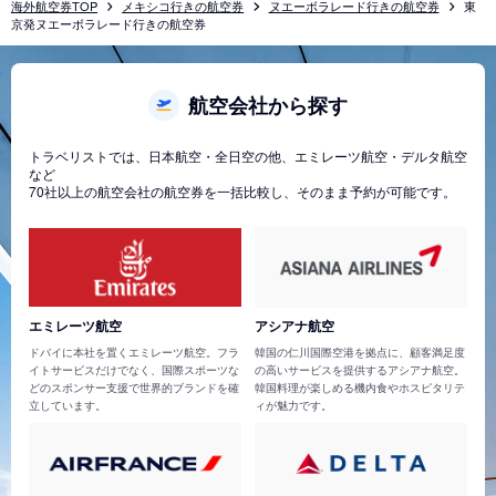
海外航空券TOP
メキシコ行きの航空券
ヌエーボラレード行きの航空券
東
京発ヌエーボラレード行きの航空券
航空会社から探す
トラベリストでは、日本航空・全日空の他、エミレーツ航空・デルタ航空
など
70社以上の航空会社の航空券を一括比較し、そのまま予約が可能です。
エミレーツ航空
アシアナ航空
ドバイに本社を置くエミレーツ航空。フラ
韓国の仁川国際空港を拠点に、顧客満足度
イトサービスだけでなく、国際スポーツな
の高いサービスを提供するアシアナ航空。
どのスポンサー支援で世界的ブランドを確
韓国料理が楽しめる機内食やホスピタリテ
立しています。
ィが魅力です。