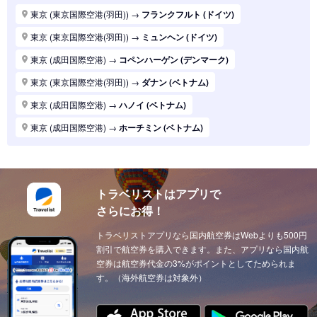
東京 (東京国際空港(羽田))
→
パリ (フランス)
東京 (東京国際空港(羽田))
→
フランクフルト (ドイツ)
東京 (東京国際空港(羽田))
→
ハノイ (ベトナム)
東京 (東京国際空港(羽田))
→
ミュンヘン (ドイツ)
東京 (東京国際空港(羽田))
→
マニラ (フィリピン)
東京 (成田国際空港)
→
コペンハーゲン (デンマーク)
東京 (東京国際空港(羽田))
→
シンガポール (シンガポール)
東京 (東京国際空港(羽田))
→
ダナン (ベトナム)
東京 (東京国際空港(羽田))
→
ロンドン (イギリス(英国))
東京 (成田国際空港)
→
ハノイ (ベトナム)
東京 (東京国際空港(羽田))
→
ホーチミン (ベトナム)
東京 (成田国際空港)
→
ホーチミン (ベトナム)
東京 (東京国際空港(羽田))
→
ソウル (韓国)
東京 (東京国際空港(羽田))
→
上海 (中国)
東京 (東京国際空港(羽田))
→
台北 (台湾)
東京 (東京国際空港(羽田))
→
ドーハ (カタール)
東京 (東京国際空港(羽田))
→
広州 (中国)
トラベリストはアプリで
東京 (成田国際空港)
→
ドーハ (カタール)
さらにお得！
東京 (東京国際空港(羽田))
→
北京 (中国)
東京 (成田国際空港)
→
アブダビ (アラブ首長国)
東京 (東京国際空港(羽田))
トラベリストアプリなら国内航空券はWebよりも500円
→
サンフランシスコ (アメリカ)
東京 (成田国際空港)
→
イスタンブール (トルコ)
割引で航空券を購入できます。また、アプリなら国内航
東京 (東京国際空港(羽田))
→
ニューヨーク (アメリカ)
東京 (成田国際空港)
空券は航空券代金の3%がポイントとしてためられま
→
ウィーン (オーストリア)
す。（海外航空券は対象外）
東京 (東京国際空港(羽田))
→
クアラルンプール (マレーシア)
東京 (成田国際空港)
→
チューリッヒ (スイス)
東京 (東京国際空港(羽田))
→
ウィーン (オーストリア)
東京 (成田国際空港)
→
カイロ（エジプト） (エジプト)