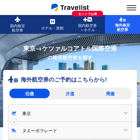
セットでお得
海外格安
国内航空券
国内格安
ホテル・旅館
航空券
＋ホテル
航空券
東京→ケツァルコアトル国際空港
の格安航空券を探す
海外航空券のご予約はこちらから!
往復
片道
周遊
東京
ヌエーボラレード