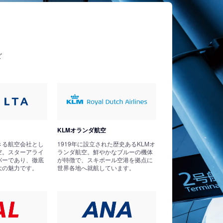
ど
KLMオランダ航空
きる航空会社とし
1919年に設立された歴史あるKLMオ
空。スターアライ
ランダ航空。鮮やかなブルーの機体
バーであり、徹底
が特徴で、スキポール空港を拠点に
大の魅力です。
世界各地へ就航しています。