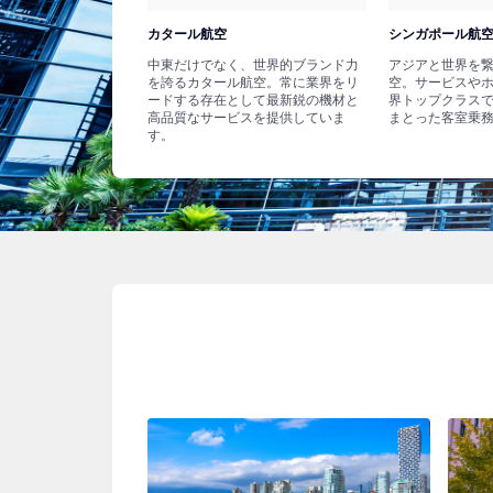
カタール航空
シンガポール航
中東だけでなく、世界的ブランド力
アジアと世界を
を誇るカタール航空。常に業界をリ
空。サービスや
ードする存在として最新鋭の機材と
界トップクラス
高品質なサービスを提供していま
まとった客室乗
す。