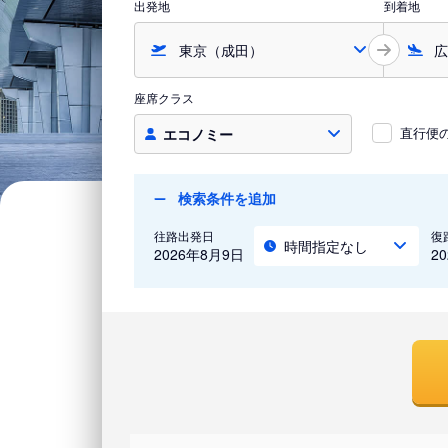
出発地
到着地
座席クラス
直行便
エコノミー
検索条件を追加
往路出発日
復
時間指定なし
2026年8月9日
2