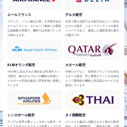
エールフランス
デルタ航空
フランス、パリに拠点を置く大手航空会社
全米で最も信頼できる航空会社として有名
エールフランス。ヨーロッパ地域への豊富
なデルタ航空。スターアライアンスの創立
な路線数が特徴で、機内では本格フレンチ
メンバーであり、徹底した運航管理が最大
が味わえます。
の魅力です。
KLMオランダ航空
カタール航空
1919年に設立された歴史あるKLMオラン
中東だけでなく、世界的ブランド力を誇る
ダ航空。鮮やかなブルーの機体が特徴で、
カタール航空。常に業界をリードする存在
スキポール空港を拠点に世界各地へ就航し
として最新鋭の機材と高品質なサービスを
ています。
提供しています。
シンガポール航空
タイ国際航空
アジアと世界を繋ぐシンガポール航空。サ
バンコクを拠点に活動するタイ最大の航空
ービスやホスピタリティは世界トップクラ
会社・タイ国際航空。「微笑みの国」と呼