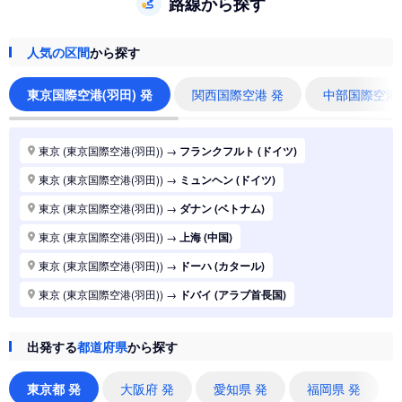
路線から探す
人気の区間
から探す
東京国際空港(羽田) 発
関西国際空港 発
中部国際空港
東京 (東京国際空港(羽田))
→
フランクフルト (ドイツ)
東京 (東京国際空港(羽田))
→
ミュンヘン (ドイツ)
東京 (東京国際空港(羽田))
→
ダナン (ベトナム)
東京 (東京国際空港(羽田))
→
上海 (中国)
東京 (東京国際空港(羽田))
→
ドーハ (カタール)
東京 (東京国際空港(羽田))
→
ドバイ (アラブ首長国)
東京 (東京国際空港(羽田))
→
ジャカルタ (インドネシア)
出発する
都道府県
から探す
東京 (東京国際空港(羽田))
→
香港 (香港)
東京 (東京国際空港(羽田))
→
シドニー (オーストラリア)
東京都 発
大阪府 発
愛知県 発
福岡県 発