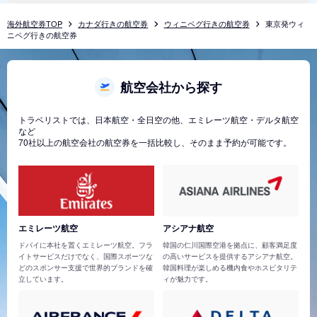
海外航空券TOP
カナダ行きの航空券
ウィニペグ行きの航空券
東京発ウィ
ニペグ行きの航空券
航空会社から探す
トラベリストでは、日本航空・全日空の他、エミレーツ航空・デルタ航空
など
70社以上の航空会社の航空券を一括比較し、そのまま予約が可能です。
エミレーツ航空
アシアナ航空
ドバイに本社を置くエミレーツ航空。フラ
韓国の仁川国際空港を拠点に、顧客満足度
イトサービスだけでなく、国際スポーツな
の高いサービスを提供するアシアナ航空。
どのスポンサー支援で世界的ブランドを確
韓国料理が楽しめる機内食やホスピタリテ
立しています。
ィが魅力です。