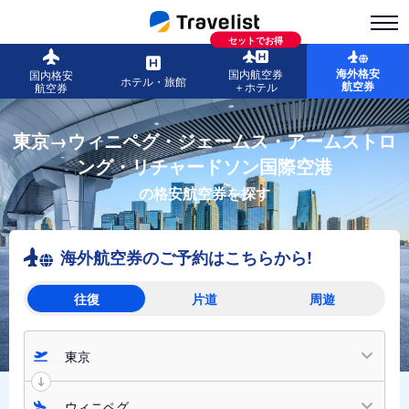
セットでお得
海外格安
国内航空券
国内格安
ホテル・旅館
航空券
＋ホテル
航空券
東京→ウィニペグ・ジェームス・アームストロ
ング・リチャードソン国際空港
の格安航空券を探す
海外航空券のご予約はこちらから!
往復
片道
周遊
東京
ウィニペグ