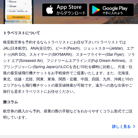
東京 (東京国際空港(羽田))
→
ウィーン (オーストリア)
東京 (成田国際空港)
→
カイロ（エジプト） (エジプト)
東京 (東京国際空港(羽田))
→
バンクーバー (カナダ)
東京 (成田国際空港)
→
北京 (中国)
東京 (成田国際空港)
→
香港 (香港)
東京 (東京国際空港(羽田))
→
シカゴ (アメリカ)
東京 (成田国際空港)
→
デリー (インド)
東京 (東京国際空港(羽田))
→
ホノルル (ハワイ)
トラベリストについて
東京 (東京国際空港(羽田))
→
ドバイ (アラブ首長国)
格安航空券を予約するならトラベリストにお任せ下さい!トラベリストでは
東京 (東京国際空港(羽田))
→
ロサンゼルス (アメリカ)
東京 (成田国際空港)
→
ドバイ (アラブ首長国)
JAL(日本航空)、ANA(全日空)、ピーチ(Peach)、ジェットスター(Jetstar)、エア
東京 (東京国際空港(羽田))
→
ミネアポリス (アメリカ)
ドゥ(AIR DO)、スカイマーク(SKYMARK)、スターフライヤー(Star Flyer)、ソラ
東京 (東京国際空港(羽田))
→
ジャカルタ (インドネシア)
シド エア(Solaseed Air)、フジドリームエアラインズ(Fuji Dream Airlines)、ス
東京 (東京国際空港(羽田))
→
トロント (カナダ)
東京 (成田国際空港)
→
バリ島 (インドネシア)
プリングジャパン(Spring Japan)のLCCを含む10社を瞬時に比較し、片道・往
東京 (東京国際空港(羽田))
→
コナ-ハワイ島 (ハワイ)
復の最安値飛行機チケットをお手軽操作でご提案いたします。また、北海道、
東京 (成田国際空港)
→
ナンディ（フィジー） (フィジー)
東北、信越・北陸、関東、東海、関西・近畿、中国、四国、九州、沖縄と10の
東京 (成田国際空港)
→
クアラルンプール (マレーシア)
エリアからも飛行機チケットの最安値検索が可能です。遠方への急な出張やご
旅行も是非トラベリストにお任せください。
東京 (成田国際空港)
→
コタキナバル (マレーシア)
旅コラム
東京 (東京国際空港(羽田))
→
香港 (香港)
航空券の購入から予約、搭乗の際の手順などをわかりやすくコラム形式でご説
東京 (成田国際空港)
→
ヌメア (ニューカレドニア)
明しています。
東京 (東京国際空港(羽田))
→
シドニー (オーストラリア)
詳しく見る
東京 (成田国際空港)
→
ブリスベン (オーストラリア)