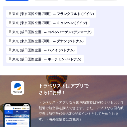
東京 (東京国際空港(羽田))
→
バンコク (タイ)
東京 (東京国際空港(羽田))
→
パリ (フランス)
東京 (東京国際空港(羽田))
→
フランクフルト (ドイツ)
東京 (東京国際空港(羽田))
→
ハノイ (ベトナム)
東京 (東京国際空港(羽田))
→
ミュンヘン (ドイツ)
東京 (東京国際空港(羽田))
→
マニラ (フィリピン)
東京 (成田国際空港)
→
コペンハーゲン (デンマーク)
東京 (東京国際空港(羽田))
→
シンガポール (シンガポール)
東京 (東京国際空港(羽田))
→
ダナン (ベトナム)
東京 (東京国際空港(羽田))
→
ロンドン (イギリス(英国))
東京 (成田国際空港)
→
ハノイ (ベトナム)
東京 (東京国際空港(羽田))
→
ホーチミン (ベトナム)
東京 (成田国際空港)
→
ホーチミン (ベトナム)
東京 (東京国際空港(羽田))
→
ソウル (韓国)
東京 (東京国際空港(羽田))
→
上海 (中国)
東京 (東京国際空港(羽田))
→
台北 (台湾)
東京 (東京国際空港(羽田))
→
ドーハ (カタール)
東京 (東京国際空港(羽田))
→
広州 (中国)
トラベリストはアプリで
東京 (成田国際空港)
→
ドーハ (カタール)
さらにお得！
東京 (東京国際空港(羽田))
→
北京 (中国)
東京 (成田国際空港)
→
アブダビ (アラブ首長国)
東京 (東京国際空港(羽田))
トラベリストアプリなら国内航空券はWebよりも500円
→
サンフランシスコ (アメリカ)
東京 (成田国際空港)
→
イスタンブール (トルコ)
割引で航空券を購入できます。また、アプリなら国内航
東京 (東京国際空港(羽田))
→
ニューヨーク (アメリカ)
東京 (成田国際空港)
空券は航空券代金の3%がポイントとしてためられま
→
ウィーン (オーストリア)
す。（海外航空券は対象外）
東京 (東京国際空港(羽田))
→
クアラルンプール (マレーシア)
東京 (成田国際空港)
→
チューリッヒ (スイス)