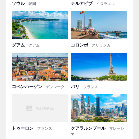
ソウル
テルアビブ
韓国
イスラエル
グアム
コロンボ
グアム
スリランカ
コペンハーゲン
パリ
デンマーク
フランス
トゥーロン
クアラルンプール
フランス
マレーシ
ア