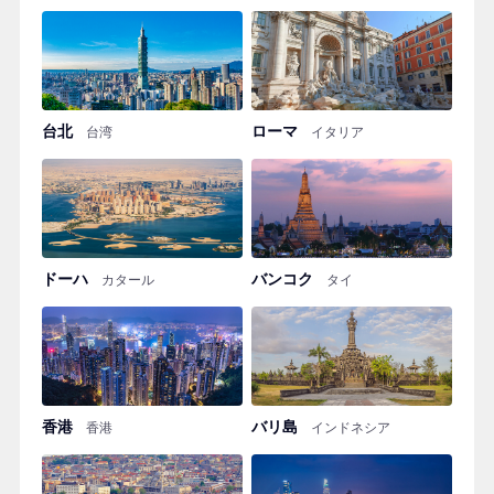
台北
ローマ
台湾
イタリア
ドーハ
バンコク
カタール
タイ
香港
バリ島
香港
インドネシア