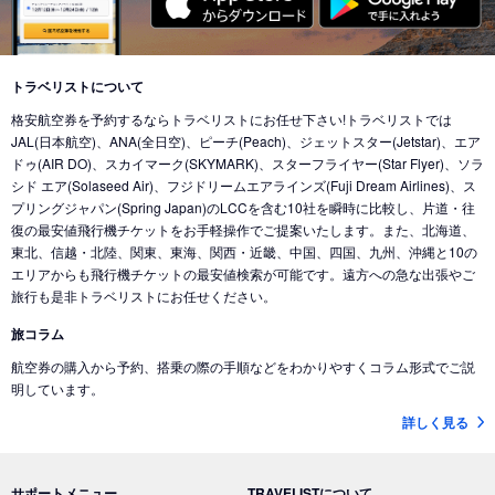
東京 (東京国際空港(羽田))
→
バンクーバー (カナダ)
東京 (成田国際空港)
→
北京 (中国)
東京 (成田国際空港)
→
香港 (香港)
東京 (東京国際空港(羽田))
→
シカゴ (アメリカ)
東京 (成田国際空港)
→
デリー (インド)
東京 (東京国際空港(羽田))
→
ホノルル (ハワイ)
トラベリストについて
東京 (東京国際空港(羽田))
→
ドバイ (アラブ首長国)
格安航空券を予約するならトラベリストにお任せ下さい!トラベリストでは
東京 (東京国際空港(羽田))
→
ロサンゼルス (アメリカ)
東京 (成田国際空港)
→
ドバイ (アラブ首長国)
JAL(日本航空)、ANA(全日空)、ピーチ(Peach)、ジェットスター(Jetstar)、エア
東京 (東京国際空港(羽田))
→
ミネアポリス (アメリカ)
ドゥ(AIR DO)、スカイマーク(SKYMARK)、スターフライヤー(Star Flyer)、ソラ
東京 (東京国際空港(羽田))
→
ジャカルタ (インドネシア)
シド エア(Solaseed Air)、フジドリームエアラインズ(Fuji Dream Airlines)、ス
東京 (東京国際空港(羽田))
→
トロント (カナダ)
東京 (成田国際空港)
→
バリ島 (インドネシア)
プリングジャパン(Spring Japan)のLCCを含む10社を瞬時に比較し、片道・往
東京 (東京国際空港(羽田))
→
コナ-ハワイ島 (ハワイ)
復の最安値飛行機チケットをお手軽操作でご提案いたします。また、北海道、
東京 (成田国際空港)
→
ナンディ（フィジー） (フィジー)
東北、信越・北陸、関東、東海、関西・近畿、中国、四国、九州、沖縄と10の
東京 (成田国際空港)
→
クアラルンプール (マレーシア)
エリアからも飛行機チケットの最安値検索が可能です。遠方への急な出張やご
旅行も是非トラベリストにお任せください。
東京 (成田国際空港)
→
コタキナバル (マレーシア)
旅コラム
東京 (東京国際空港(羽田))
→
香港 (香港)
航空券の購入から予約、搭乗の際の手順などをわかりやすくコラム形式でご説
東京 (成田国際空港)
→
ヌメア (ニューカレドニア)
明しています。
東京 (東京国際空港(羽田))
→
シドニー (オーストラリア)
詳しく見る
東京 (成田国際空港)
→
ブリスベン (オーストラリア)
東京 (成田国際空港)
→
メルボルン (オーストラリア)
サポートメニュー
TRAVELISTについて