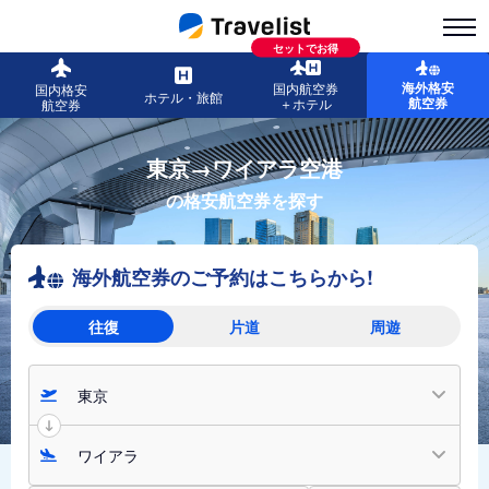
セットでお得
海外格安
国内航空券
国内格安
ホテル・旅館
航空券
＋ホテル
航空券
東京→ワイアラ空港
の格安航空券を探す
海外航空券のご予約はこちらから!
往復
片道
周遊
東京
ワイアラ