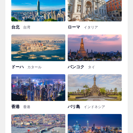
台北
ローマ
台湾
イタリア
ドーハ
バンコク
カタール
タイ
香港
バリ島
香港
インドネシア