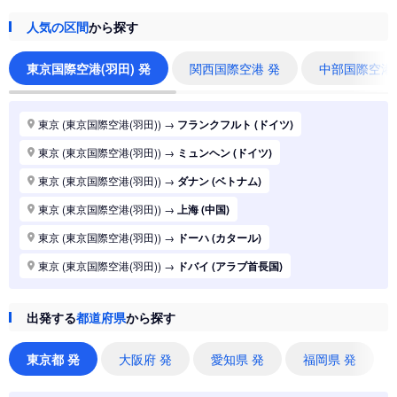
人気の区間
から探す
東京国際空港(羽田) 発
関西国際空港 発
中部国際空港
東京 (東京国際空港(羽田))
→
フランクフルト (ドイツ)
東京 (東京国際空港(羽田))
→
ミュンヘン (ドイツ)
東京 (東京国際空港(羽田))
→
ダナン (ベトナム)
東京 (東京国際空港(羽田))
→
上海 (中国)
東京 (東京国際空港(羽田))
→
ドーハ (カタール)
東京 (東京国際空港(羽田))
→
ドバイ (アラブ首長国)
東京 (東京国際空港(羽田))
→
ジャカルタ (インドネシア)
出発する
都道府県
から探す
東京 (東京国際空港(羽田))
→
香港 (香港)
東京 (東京国際空港(羽田))
→
シドニー (オーストラリア)
東京都 発
大阪府 発
愛知県 発
福岡県 発
東京 (東京国際空港(羽田))
→
バンコク (タイ)