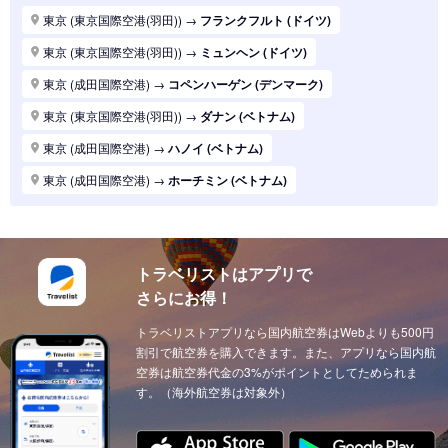
東京 (東京国際空港(羽田))
→
パリ (フランス)
東京 (東京国際空港(羽田))
→
フランクフルト (ドイツ)
東京 (東京国際空港(羽田))
→
ハノイ (ベトナム)
東京 (東京国際空港(羽田))
→
ミュンヘン (ドイツ)
東京 (東京国際空港(羽田))
→
マニラ (フィリピン)
東京 (成田国際空港)
→
コペンハーゲン (デンマーク)
東京 (東京国際空港(羽田))
→
シンガポール (シンガポール)
東京 (東京国際空港(羽田))
→
ダナン (ベトナム)
東京 (東京国際空港(羽田))
→
ロンドン (イギリス(英国))
東京 (成田国際空港)
→
ハノイ (ベトナム)
東京 (東京国際空港(羽田))
→
ホーチミン (ベトナム)
東京 (成田国際空港)
→
ホーチミン (ベトナム)
東京 (東京国際空港(羽田))
→
ソウル (韓国)
東京 (東京国際空港(羽田))
→
上海 (中国)
東京 (東京国際空港(羽田))
→
台北 (台湾)
東京 (東京国際空港(羽田))
→
ドーハ (カタール)
東京 (東京国際空港(羽田))
→
広州 (中国)
トラベリストはアプリで
東京 (成田国際空港)
→
ドーハ (カタール)
さらにお得！
東京 (東京国際空港(羽田))
→
北京 (中国)
東京 (成田国際空港)
→
アブダビ (アラブ首長国)
東京 (東京国際空港(羽田))
トラベリストアプリなら国内航空券はWebよりも500円
→
サンフランシスコ (アメリカ)
東京 (成田国際空港)
→
イスタンブール (トルコ)
割引で航空券を購入できます。また、アプリなら国内航
東京 (東京国際空港(羽田))
→
ニューヨーク (アメリカ)
東京 (成田国際空港)
空券は航空券代金の3%がポイントとしてためられま
→
ウィーン (オーストリア)
す。（海外航空券は対象外）
東京 (東京国際空港(羽田))
→
クアラルンプール (マレーシア)
東京 (成田国際空港)
→
チューリッヒ (スイス)
東京 (東京国際空港(羽田))
→
ウィーン (オーストリア)
東京 (成田国際空港)
→
カイロ（エジプト） (エジプト)