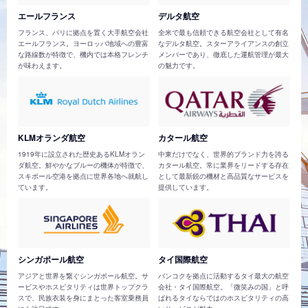
エールフランス
デルタ航空
フランス、パリに拠点を置く大手航空会社
全米で最も信頼できる航空会社として有名
エールフランス。ヨーロッパ地域への豊富
なデルタ航空。スターアライアンスの創立
な路線数が特徴で、機内では本格フレンチ
メンバーであり、徹底した運航管理が最大
が味わえます。
の魅力です。
KLMオランダ航空
カタール航空
1919年に設立された歴史あるKLMオラン
中東だけでなく、世界的ブランド力を誇る
ダ航空。鮮やかなブルーの機体が特徴で、
カタール航空。常に業界をリードする存在
スキポール空港を拠点に世界各地へ就航し
として最新鋭の機材と高品質なサービスを
ています。
提供しています。
シンガポール航空
タイ国際航空
アジアと世界を繋ぐシンガポール航空。サ
バンコクを拠点に活動するタイ最大の航空
ービスやホスピタリティは世界トップクラ
会社・タイ国際航空。「微笑みの国」と呼
スで、民族衣装を身にまとった客室乗務員
ばれるタイならではのホスピタリティの高