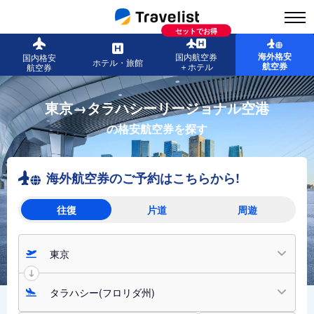
セットでお得
海外格安
国内航空券
国内格安
ホテル・旅館
航空券
＋ホテル
航空券
東京→タラハシーリージョナル空港
の格安航空券を探す
海外航空券のご予約はこちらから!
往復
片道
周遊
東京
タラハシー(フロリダ州)