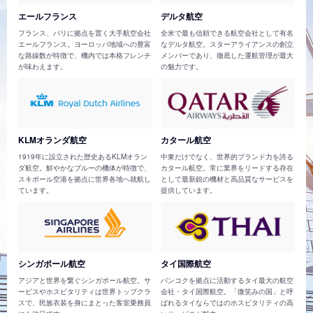
エールフランス
デルタ航空
フランス、パリに拠点を置く大手航空会社
全米で最も信頼できる航空会社として有名
エールフランス。ヨーロッパ地域への豊富
なデルタ航空。スターアライアンスの創立
な路線数が特徴で、機内では本格フレンチ
メンバーであり、徹底した運航管理が最大
が味わえます。
の魅力です。
KLMオランダ航空
カタール航空
1919年に設立された歴史あるKLMオラン
中東だけでなく、世界的ブランド力を誇る
ダ航空。鮮やかなブルーの機体が特徴で、
カタール航空。常に業界をリードする存在
スキポール空港を拠点に世界各地へ就航し
として最新鋭の機材と高品質なサービスを
ています。
提供しています。
シンガポール航空
タイ国際航空
アジアと世界を繋ぐシンガポール航空。サ
バンコクを拠点に活動するタイ最大の航空
ービスやホスピタリティは世界トップクラ
会社・タイ国際航空。「微笑みの国」と呼
スで、民族衣装を身にまとった客室乗務員
ばれるタイならではのホスピタリティの高