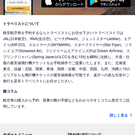
東京 (東京国際空港(羽田))
→
バンクーバー (カナダ)
東京 (成田国際空港)
→
北京 (中国)
東京 (成田国際空港)
→
香港 (香港)
東京 (東京国際空港(羽田))
→
シカゴ (アメリカ)
東京 (成田国際空港)
→
デリー (インド)
東京 (東京国際空港(羽田))
→
ホノルル (ハワイ)
トラベリストについて
東京 (東京国際空港(羽田))
→
ドバイ (アラブ首長国)
格安航空券を予約するならトラベリストにお任せ下さい!トラベリストでは
東京 (東京国際空港(羽田))
→
ロサンゼルス (アメリカ)
東京 (成田国際空港)
→
ドバイ (アラブ首長国)
JAL(日本航空)、ANA(全日空)、ピーチ(Peach)、ジェットスター(Jetstar)、エア
東京 (東京国際空港(羽田))
→
ミネアポリス (アメリカ)
ドゥ(AIR DO)、スカイマーク(SKYMARK)、スターフライヤー(Star Flyer)、ソラ
東京 (東京国際空港(羽田))
→
ジャカルタ (インドネシア)
シド エア(Solaseed Air)、フジドリームエアラインズ(Fuji Dream Airlines)、ス
東京 (東京国際空港(羽田))
→
トロント (カナダ)
東京 (成田国際空港)
→
バリ島 (インドネシア)
プリングジャパン(Spring Japan)のLCCを含む10社を瞬時に比較し、片道・往
東京 (東京国際空港(羽田))
→
コナ-ハワイ島 (ハワイ)
復の最安値飛行機チケットをお手軽操作でご提案いたします。また、北海道、
東京 (成田国際空港)
→
ナンディ（フィジー） (フィジー)
東北、信越・北陸、関東、東海、関西・近畿、中国、四国、九州、沖縄と10の
東京 (成田国際空港)
→
クアラルンプール (マレーシア)
エリアからも飛行機チケットの最安値検索が可能です。遠方への急な出張やご
旅行も是非トラベリストにお任せください。
東京 (成田国際空港)
→
コタキナバル (マレーシア)
旅コラム
東京 (東京国際空港(羽田))
→
香港 (香港)
航空券の購入から予約、搭乗の際の手順などをわかりやすくコラム形式でご説
東京 (成田国際空港)
→
ヌメア (ニューカレドニア)
明しています。
東京 (東京国際空港(羽田))
→
シドニー (オーストラリア)
詳しく見る
東京 (成田国際空港)
→
ブリスベン (オーストラリア)
東京 (成田国際空港)
→
メルボルン (オーストラリア)
サポートメニュー
TRAVELISTについて