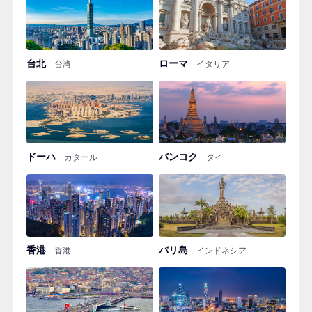
台北
ローマ
台湾
イタリア
ドーハ
バンコク
カタール
タイ
香港
バリ島
香港
インドネシア