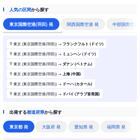
人気の区間
から探す
東京国際空港(羽田) 発
関西国際空港 発
中部国際空港
東京 (東京国際空港(羽田))
→
フランクフルト (ドイツ)
東京 (東京国際空港(羽田))
→
ミュンヘン (ドイツ)
東京 (東京国際空港(羽田))
→
ダナン (ベトナム)
東京 (東京国際空港(羽田))
→
上海 (中国)
東京 (東京国際空港(羽田))
→
ドーハ (カタール)
東京 (東京国際空港(羽田))
→
ドバイ (アラブ首長国)
東京 (東京国際空港(羽田))
→
ジャカルタ (インドネシア)
出発する
都道府県
から探す
東京 (東京国際空港(羽田))
→
香港 (香港)
東京 (東京国際空港(羽田))
→
シドニー (オーストラリア)
東京都 発
大阪府 発
愛知県 発
福岡県 発
東京 (東京国際空港(羽田))
→
バンコク (タイ)