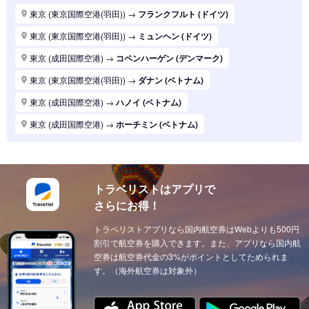
東京 (東京国際空港(羽田))
→
パリ (フランス)
東京 (東京国際空港(羽田))
→
フランクフルト (ドイツ)
東京 (東京国際空港(羽田))
→
ハノイ (ベトナム)
東京 (東京国際空港(羽田))
→
ミュンヘン (ドイツ)
東京 (東京国際空港(羽田))
→
マニラ (フィリピン)
東京 (成田国際空港)
→
コペンハーゲン (デンマーク)
東京 (東京国際空港(羽田))
→
シンガポール (シンガポール)
東京 (東京国際空港(羽田))
→
ダナン (ベトナム)
東京 (東京国際空港(羽田))
→
ロンドン (イギリス(英国))
東京 (成田国際空港)
→
ハノイ (ベトナム)
東京 (東京国際空港(羽田))
→
ホーチミン (ベトナム)
東京 (成田国際空港)
→
ホーチミン (ベトナム)
東京 (東京国際空港(羽田))
→
ソウル (韓国)
東京 (東京国際空港(羽田))
→
上海 (中国)
東京 (東京国際空港(羽田))
→
台北 (台湾)
東京 (東京国際空港(羽田))
→
ドーハ (カタール)
東京 (東京国際空港(羽田))
→
広州 (中国)
トラベリストはアプリで
東京 (成田国際空港)
→
ドーハ (カタール)
さらにお得！
東京 (東京国際空港(羽田))
→
北京 (中国)
東京 (成田国際空港)
→
アブダビ (アラブ首長国)
東京 (東京国際空港(羽田))
トラベリストアプリなら国内航空券はWebよりも500円
→
サンフランシスコ (アメリカ)
東京 (成田国際空港)
→
イスタンブール (トルコ)
割引で航空券を購入できます。また、アプリなら国内航
東京 (東京国際空港(羽田))
→
ニューヨーク (アメリカ)
東京 (成田国際空港)
空券は航空券代金の3%がポイントとしてためられま
→
ウィーン (オーストリア)
す。（海外航空券は対象外）
東京 (東京国際空港(羽田))
→
クアラルンプール (マレーシア)
東京 (成田国際空港)
→
チューリッヒ (スイス)
東京 (東京国際空港(羽田))
→
ウィーン (オーストリア)
東京 (成田国際空港)
→
カイロ（エジプト） (エジプト)