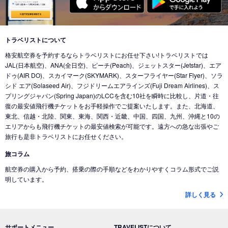
東京 (東京国際空港(羽田))
→
バンクーバー (カナダ)
東京 (成田国際空港)
→
北京 (中国)
東京 (成田国際空港)
→
香港 (香港)
東京 (東京国際空港(羽田))
→
シカゴ (アメリカ)
東京 (成田国際空港)
→
デリー (インド)
東京 (東京国際空港(羽田))
→
ホノルル (ハワイ)
トラベリストについて
東京 (東京国際空港(羽田))
→
ドバイ (アラブ首長国)
格安航空券を予約するならトラベリストにお任せ下さい!トラベリストでは
東京 (東京国際空港(羽田))
→
ロサンゼルス (アメリカ)
東京 (成田国際空港)
→
ドバイ (アラブ首長国)
JAL(日本航空)、ANA(全日空)、ピーチ(Peach)、ジェットスター(Jetstar)、エア
東京 (東京国際空港(羽田))
→
ミネアポリス (アメリカ)
ドゥ(AIR DO)、スカイマーク(SKYMARK)、スターフライヤー(Star Flyer)、ソラ
東京 (東京国際空港(羽田))
→
ジャカルタ (インドネシア)
シド エア(Solaseed Air)、フジドリームエアラインズ(Fuji Dream Airlines)、ス
東京 (東京国際空港(羽田))
→
トロント (カナダ)
東京 (成田国際空港)
→
バリ島 (インドネシア)
プリングジャパン(Spring Japan)のLCCを含む10社を瞬時に比較し、片道・往
東京 (東京国際空港(羽田))
→
コナ-ハワイ島 (ハワイ)
復の最安値飛行機チケットをお手軽操作でご提案いたします。また、北海道、
東京 (成田国際空港)
→
ナンディ（フィジー） (フィジー)
東北、信越・北陸、関東、東海、関西・近畿、中国、四国、九州、沖縄と10の
東京 (成田国際空港)
→
クアラルンプール (マレーシア)
エリアからも飛行機チケットの最安値検索が可能です。遠方への急な出張やご
旅行も是非トラベリストにお任せください。
東京 (成田国際空港)
→
コタキナバル (マレーシア)
旅コラム
東京 (東京国際空港(羽田))
→
香港 (香港)
航空券の購入から予約、搭乗の際の手順などをわかりやすくコラム形式でご説
東京 (成田国際空港)
→
ヌメア (ニューカレドニア)
明しています。
東京 (東京国際空港(羽田))
→
シドニー (オーストラリア)
詳しく見る
東京 (成田国際空港)
→
ブリスベン (オーストラリア)
東京 (成田国際空港)
→
メルボルン (オーストラリア)
サポートメニュー
TRAVELISTについて