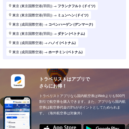
東京 (東京国際空港(羽田))
→
パリ (フランス)
東京 (東京国際空港(羽田))
→
フランクフルト (ドイツ)
東京 (東京国際空港(羽田))
→
ハノイ (ベトナム)
東京 (東京国際空港(羽田))
→
ミュンヘン (ドイツ)
東京 (東京国際空港(羽田))
→
マニラ (フィリピン)
東京 (成田国際空港)
→
コペンハーゲン (デンマーク)
東京 (東京国際空港(羽田))
→
シンガポール (シンガポール)
東京 (東京国際空港(羽田))
→
ダナン (ベトナム)
東京 (東京国際空港(羽田))
→
ロンドン (イギリス(英国))
東京 (成田国際空港)
→
ハノイ (ベトナム)
東京 (東京国際空港(羽田))
→
ホーチミン (ベトナム)
東京 (成田国際空港)
→
ホーチミン (ベトナム)
東京 (東京国際空港(羽田))
→
ソウル (韓国)
東京 (東京国際空港(羽田))
→
上海 (中国)
東京 (東京国際空港(羽田))
→
台北 (台湾)
東京 (東京国際空港(羽田))
→
ドーハ (カタール)
東京 (東京国際空港(羽田))
→
広州 (中国)
トラベリストはアプリで
東京 (成田国際空港)
→
ドーハ (カタール)
さらにお得！
東京 (東京国際空港(羽田))
→
北京 (中国)
東京 (成田国際空港)
→
アブダビ (アラブ首長国)
東京 (東京国際空港(羽田))
トラベリストアプリなら国内航空券はWebよりも500円
→
サンフランシスコ (アメリカ)
東京 (成田国際空港)
→
イスタンブール (トルコ)
割引で航空券を購入できます。また、アプリなら国内航
東京 (東京国際空港(羽田))
→
ニューヨーク (アメリカ)
東京 (成田国際空港)
空券は航空券代金の3%がポイントとしてためられま
→
ウィーン (オーストリア)
す。（海外航空券は対象外）
東京 (東京国際空港(羽田))
→
クアラルンプール (マレーシア)
東京 (成田国際空港)
→
チューリッヒ (スイス)
東京 (東京国際空港(羽田))
→
ウィーン (オーストリア)
東京 (成田国際空港)
→
カイロ（エジプト） (エジプト)