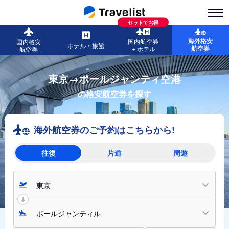
セットでお得
海外格安
国内航空券
国内格安
ホテル・旅館
航空券
＋ホテル
航空券
東京→ポールジャンティ空港
の格安航空券を探す
海外航空券のご予約はこちらから!
往復
片道
周遊
東京
ポールジャンティル