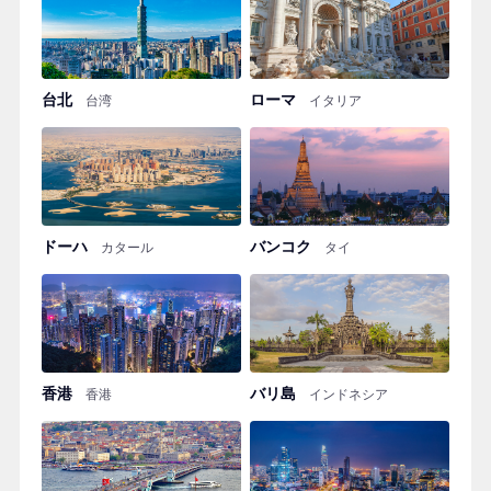
台北
ローマ
台湾
イタリア
ドーハ
バンコク
カタール
タイ
香港
バリ島
香港
インドネシア