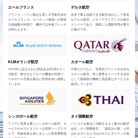
エールフランス
デルタ航空
フランス、パリに拠点を置く大手航空会社
全米で最も信頼できる航空会社として有名
エールフランス。ヨーロッパ地域への豊富
なデルタ航空。スターアライアンスの創立
な路線数が特徴で、機内では本格フレンチ
メンバーであり、徹底した運航管理が最大
が味わえます。
の魅力です。
KLMオランダ航空
カタール航空
1919年に設立された歴史あるKLMオラン
中東だけでなく、世界的ブランド力を誇る
ダ航空。鮮やかなブルーの機体が特徴で、
カタール航空。常に業界をリードする存在
スキポール空港を拠点に世界各地へ就航し
として最新鋭の機材と高品質なサービスを
ています。
提供しています。
シンガポール航空
タイ国際航空
アジアと世界を繋ぐシンガポール航空。サ
バンコクを拠点に活動するタイ最大の航空
ービスやホスピタリティは世界トップクラ
会社・タイ国際航空。「微笑みの国」と呼
スで、民族衣装を身にまとった客室乗務員
ばれるタイならではのホスピタリティの高