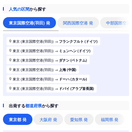
人気の区間
から探す
東京国際空港(羽田) 発
関西国際空港 発
中部国際空港
東京 (東京国際空港(羽田))
→
フランクフルト (ドイツ)
東京 (東京国際空港(羽田))
→
ミュンヘン (ドイツ)
東京 (東京国際空港(羽田))
→
ダナン (ベトナム)
東京 (東京国際空港(羽田))
→
上海 (中国)
東京 (東京国際空港(羽田))
→
ドーハ (カタール)
東京 (東京国際空港(羽田))
→
ドバイ (アラブ首長国)
東京 (東京国際空港(羽田))
→
ジャカルタ (インドネシア)
出発する
都道府県
から探す
東京 (東京国際空港(羽田))
→
香港 (香港)
東京 (東京国際空港(羽田))
→
シドニー (オーストラリア)
東京都 発
大阪府 発
愛知県 発
福岡県 発
東京 (東京国際空港(羽田))
→
バンコク (タイ)