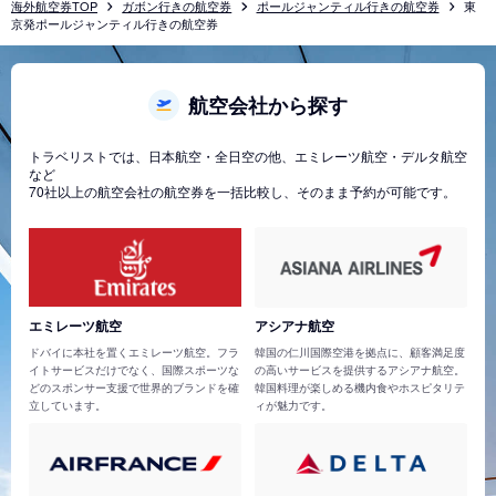
海外航空券TOP
ガボン行きの航空券
ポールジャンティル行きの航空券
東
京発ポールジャンティル行きの航空券
航空会社から探す
トラベリストでは、日本航空・全日空の他、エミレーツ航空・デルタ航空
など
70社以上の航空会社の航空券を一括比較し、そのまま予約が可能です。
エミレーツ航空
アシアナ航空
ドバイに本社を置くエミレーツ航空。フラ
韓国の仁川国際空港を拠点に、顧客満足度
イトサービスだけでなく、国際スポーツな
の高いサービスを提供するアシアナ航空。
どのスポンサー支援で世界的ブランドを確
韓国料理が楽しめる機内食やホスピタリテ
立しています。
ィが魅力です。