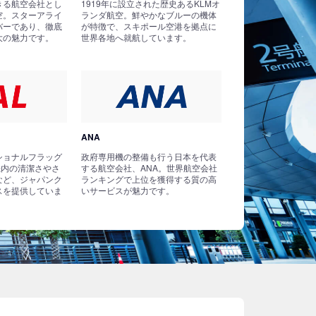
きる航空会社とし
1919年に設立された歴史あるKLMオ
空。スターアライ
ランダ航空。鮮やかなブルーの機体
バーであり、徹底
が特徴で、スキポール空港を拠点に
大の魅力です。
世界各地へ就航しています。
ANA
ショナルフラッグ
政府専用機の整備も行う日本を代表
機内の清潔さやさ
する航空会社、ANA。世界航空会社
など、ジャパンク
ランキングで上位を獲得する質の高
スを提供していま
いサービスが魅力です。