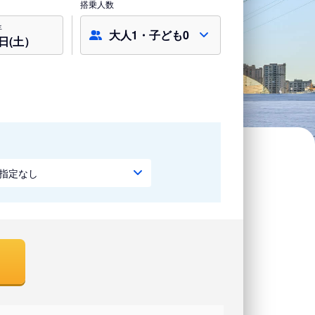
搭乗人数
年
大人1・子ども0
8日(土）
指定なし