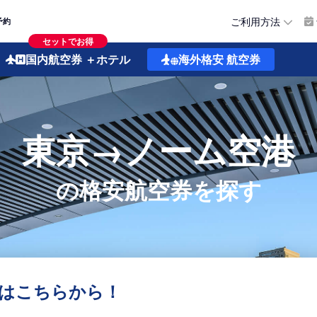
ご利用方法
予約
セットでお得
国内航空券
＋ホテル
海外格安
航空券
東京→ノーム空港
の格安航空券を探す
はこちらから！