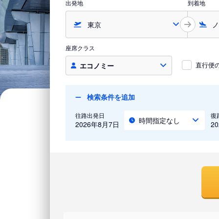
出発地
到着地
座席クラス
直行便
エコノミー
検索条件を追加
往路出発日
復
時間指定なし
2026年8月7日
2