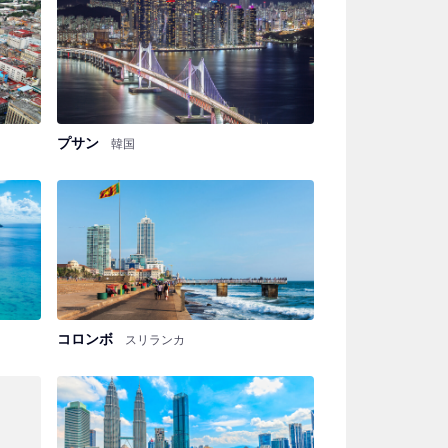
プサン
韓国
コロンボ
スリランカ