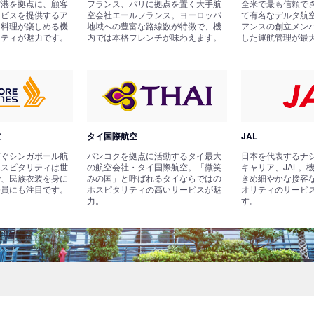
空港を拠点に、顧客
フランス、パリに拠点を置く大手航
全米で最も信頼で
ービスを提供するア
空会社エールフランス。ヨーロッパ
て有名なデルタ航
国料理が楽しめる機
地域への豊富な路線数が特徴で、機
アンスの創立メン
リティが魅力です。
内では本格フレンチが味わえます。
した運航管理が最
空
タイ国際航空
JAL
繋ぐシンガポール航
バンコクを拠点に活動するタイ最大
日本を代表するナ
ホスピタリティは世
の航空会社・タイ国際航空。「微笑
キャリア、JAL。
で、民族衣装を身に
みの国」と呼ばれるタイならではの
きめ細やかな接客
務員にも注目です。
ホスピタリティの高いサービスが魅
オリティのサービ
力。
す。