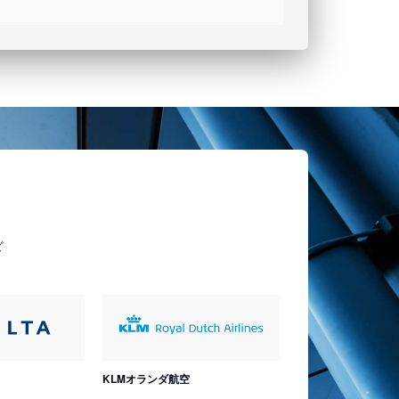
ど
KLMオランダ航空