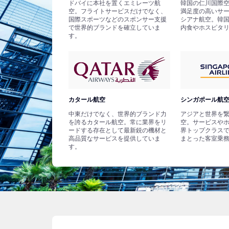
ドバイに本社を置くエミレーツ航
韓国の仁川国際
空。フライトサービスだけでなく、
満足度の高いサ
国際スポーツなどのスポンサー支援
シアナ航空。韓
で世界的ブランドを確立していま
内食やホスピタ
す。
カタール航空
シンガポール航
中東だけでなく、世界的ブランド力
アジアと世界を
を誇るカタール航空。常に業界をリ
空。サービスや
ードする存在として最新鋭の機材と
界トップクラス
高品質なサービスを提供していま
まとった客室乗
す。