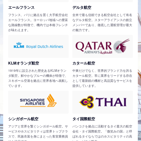
エールフランス
デルタ航空
フランス、パリに拠点を置く大手航空会社
全米で最も信頼できる航空会社として有名
エールフランス。ヨーロッパ地域への豊富
なデルタ航空。スターアライアンスの創立
な路線数が特徴で、機内では本格フレンチ
メンバーであり、徹底した運航管理が最大
が味わえます。
の魅力です。
KLMオランダ航空
カタール航空
1919年に設立された歴史あるKLMオラン
中東だけでなく、世界的ブランド力を誇る
ダ航空。鮮やかなブルーの機体が特徴で、
カタール航空。常に業界をリードする存在
スキポール空港を拠点に世界各地へ就航し
として最新鋭の機材と高品質なサービスを
ています。
提供しています。
シンガポール航空
タイ国際航空
アジアと世界を繋ぐシンガポール航空。サ
バンコクを拠点に活動するタイ最大の航空
ービスやホスピタリティは世界トップクラ
会社・タイ国際航空。「微笑みの国」と呼
スで、民族衣装を身にまとった客室乗務員
ばれるタイならではのホスピタリティの高