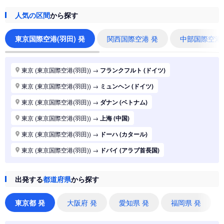
人気の区間
から探す
東京国際空港(羽田) 発
関西国際空港 発
中部国際空港
東京 (東京国際空港(羽田))
→
フランクフルト (ドイツ)
東京 (東京国際空港(羽田))
→
ミュンヘン (ドイツ)
東京 (東京国際空港(羽田))
→
ダナン (ベトナム)
東京 (東京国際空港(羽田))
→
上海 (中国)
東京 (東京国際空港(羽田))
→
ドーハ (カタール)
東京 (東京国際空港(羽田))
→
ドバイ (アラブ首長国)
東京 (東京国際空港(羽田))
→
ジャカルタ (インドネシア)
出発する
都道府県
から探す
東京 (東京国際空港(羽田))
→
香港 (香港)
東京 (東京国際空港(羽田))
→
シドニー (オーストラリア)
東京都 発
大阪府 発
愛知県 発
福岡県 発
東京 (東京国際空港(羽田))
→
バンコク (タイ)