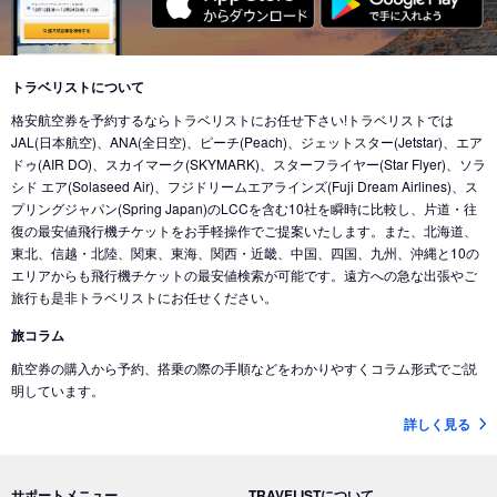
東京 (東京国際空港(羽田))
→
バンクーバー (カナダ)
東京 (成田国際空港)
→
北京 (中国)
東京 (成田国際空港)
→
香港 (香港)
東京 (東京国際空港(羽田))
→
シカゴ (アメリカ)
東京 (成田国際空港)
→
デリー (インド)
東京 (東京国際空港(羽田))
→
ホノルル (ハワイ)
トラベリストについて
東京 (東京国際空港(羽田))
→
ドバイ (アラブ首長国)
格安航空券を予約するならトラベリストにお任せ下さい!トラベリストでは
東京 (東京国際空港(羽田))
→
ロサンゼルス (アメリカ)
東京 (成田国際空港)
→
ドバイ (アラブ首長国)
JAL(日本航空)、ANA(全日空)、ピーチ(Peach)、ジェットスター(Jetstar)、エア
東京 (東京国際空港(羽田))
→
ミネアポリス (アメリカ)
ドゥ(AIR DO)、スカイマーク(SKYMARK)、スターフライヤー(Star Flyer)、ソラ
東京 (東京国際空港(羽田))
→
ジャカルタ (インドネシア)
シド エア(Solaseed Air)、フジドリームエアラインズ(Fuji Dream Airlines)、ス
東京 (東京国際空港(羽田))
→
トロント (カナダ)
東京 (成田国際空港)
→
バリ島 (インドネシア)
プリングジャパン(Spring Japan)のLCCを含む10社を瞬時に比較し、片道・往
東京 (東京国際空港(羽田))
→
コナ-ハワイ島 (ハワイ)
復の最安値飛行機チケットをお手軽操作でご提案いたします。また、北海道、
東京 (成田国際空港)
→
ナンディ（フィジー） (フィジー)
東北、信越・北陸、関東、東海、関西・近畿、中国、四国、九州、沖縄と10の
東京 (成田国際空港)
→
クアラルンプール (マレーシア)
エリアからも飛行機チケットの最安値検索が可能です。遠方への急な出張やご
旅行も是非トラベリストにお任せください。
東京 (成田国際空港)
→
コタキナバル (マレーシア)
旅コラム
東京 (東京国際空港(羽田))
→
香港 (香港)
航空券の購入から予約、搭乗の際の手順などをわかりやすくコラム形式でご説
東京 (成田国際空港)
→
ヌメア (ニューカレドニア)
明しています。
東京 (東京国際空港(羽田))
→
シドニー (オーストラリア)
詳しく見る
東京 (成田国際空港)
→
ブリスベン (オーストラリア)
東京 (成田国際空港)
→
メルボルン (オーストラリア)
サポートメニュー
TRAVELISTについて