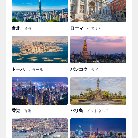
台北
ローマ
台湾
イタリア
ドーハ
バンコク
カタール
タイ
香港
バリ島
香港
インドネシア