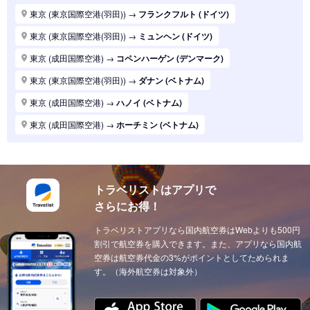
東京 (東京国際空港(羽田))
→
パリ (フランス)
東京 (東京国際空港(羽田))
→
フランクフルト (ドイツ)
東京 (東京国際空港(羽田))
→
ハノイ (ベトナム)
東京 (東京国際空港(羽田))
→
ミュンヘン (ドイツ)
東京 (東京国際空港(羽田))
→
マニラ (フィリピン)
東京 (成田国際空港)
→
コペンハーゲン (デンマーク)
東京 (東京国際空港(羽田))
→
シンガポール (シンガポール)
東京 (東京国際空港(羽田))
→
ダナン (ベトナム)
東京 (東京国際空港(羽田))
→
ロンドン (イギリス(英国))
東京 (成田国際空港)
→
ハノイ (ベトナム)
東京 (東京国際空港(羽田))
→
ホーチミン (ベトナム)
東京 (成田国際空港)
→
ホーチミン (ベトナム)
東京 (東京国際空港(羽田))
→
ソウル (韓国)
東京 (東京国際空港(羽田))
→
上海 (中国)
東京 (東京国際空港(羽田))
→
台北 (台湾)
東京 (東京国際空港(羽田))
→
ドーハ (カタール)
東京 (東京国際空港(羽田))
→
広州 (中国)
トラベリストはアプリで
東京 (成田国際空港)
→
ドーハ (カタール)
さらにお得！
東京 (東京国際空港(羽田))
→
北京 (中国)
東京 (成田国際空港)
→
アブダビ (アラブ首長国)
東京 (東京国際空港(羽田))
トラベリストアプリなら国内航空券はWebよりも500円
→
サンフランシスコ (アメリカ)
東京 (成田国際空港)
→
イスタンブール (トルコ)
割引で航空券を購入できます。また、アプリなら国内航
東京 (東京国際空港(羽田))
→
ニューヨーク (アメリカ)
東京 (成田国際空港)
空券は航空券代金の3%がポイントとしてためられま
→
ウィーン (オーストリア)
す。（海外航空券は対象外）
東京 (東京国際空港(羽田))
→
クアラルンプール (マレーシア)
東京 (成田国際空港)
→
チューリッヒ (スイス)
東京 (東京国際空港(羽田))
→
ウィーン (オーストリア)
東京 (成田国際空港)
→
カイロ（エジプト） (エジプト)