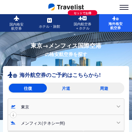
セットでお得
海外格安
国内航空券
国内格安
ホテル・旅館
航空券
＋ホテル
航空券
東京→メンフィス国際空港
の格安航空券を探す
海外航空券のご予約はこちらから!
往復
片道
周遊
東京
メンフィス(テネシー州)