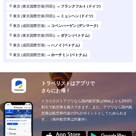
東京 (東京国際空港(羽田))
→
パリ (フランス)
東京 (東京国際空港(羽田))
→
フランクフルト (ドイツ)
東京 (東京国際空港(羽田))
→
ハノイ (ベトナム)
東京 (東京国際空港(羽田))
→
ミュンヘン (ドイツ)
東京 (東京国際空港(羽田))
→
マニラ (フィリピン)
東京 (成田国際空港)
→
コペンハーゲン (デンマーク)
東京 (東京国際空港(羽田))
→
シンガポール (シンガポール)
東京 (東京国際空港(羽田))
→
ダナン (ベトナム)
東京 (東京国際空港(羽田))
→
ロンドン (イギリス(英国))
東京 (成田国際空港)
→
ハノイ (ベトナム)
東京 (東京国際空港(羽田))
→
ホーチミン (ベトナム)
東京 (成田国際空港)
→
ホーチミン (ベトナム)
東京 (東京国際空港(羽田))
→
ソウル (韓国)
東京 (東京国際空港(羽田))
→
上海 (中国)
東京 (東京国際空港(羽田))
→
台北 (台湾)
東京 (東京国際空港(羽田))
→
ドーハ (カタール)
東京 (東京国際空港(羽田))
→
広州 (中国)
トラベリストはアプリで
東京 (成田国際空港)
→
ドーハ (カタール)
さらにお得！
東京 (東京国際空港(羽田))
→
北京 (中国)
東京 (成田国際空港)
→
アブダビ (アラブ首長国)
東京 (東京国際空港(羽田))
トラベリストアプリなら国内航空券はWebよりも500円
→
サンフランシスコ (アメリカ)
東京 (成田国際空港)
→
イスタンブール (トルコ)
割引で航空券を購入できます。また、アプリなら国内航
東京 (東京国際空港(羽田))
→
ニューヨーク (アメリカ)
東京 (成田国際空港)
空券は航空券代金の3%がポイントとしてためられま
→
ウィーン (オーストリア)
す。（海外航空券は対象外）
東京 (東京国際空港(羽田))
→
クアラルンプール (マレーシア)
東京 (成田国際空港)
→
チューリッヒ (スイス)
東京 (東京国際空港(羽田))
→
ウィーン (オーストリア)
東京 (成田国際空港)
→
カイロ（エジプト） (エジプト)