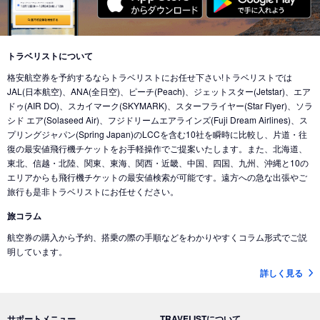
東京 (東京国際空港(羽田))
→
バンクーバー (カナダ)
東京 (成田国際空港)
→
北京 (中国)
東京 (成田国際空港)
→
香港 (香港)
東京 (東京国際空港(羽田))
→
シカゴ (アメリカ)
東京 (成田国際空港)
→
デリー (インド)
東京 (東京国際空港(羽田))
→
ホノルル (ハワイ)
トラベリストについて
東京 (東京国際空港(羽田))
→
ドバイ (アラブ首長国)
格安航空券を予約するならトラベリストにお任せ下さい!トラベリストでは
東京 (東京国際空港(羽田))
→
ロサンゼルス (アメリカ)
東京 (成田国際空港)
→
ドバイ (アラブ首長国)
JAL(日本航空)、ANA(全日空)、ピーチ(Peach)、ジェットスター(Jetstar)、エア
東京 (東京国際空港(羽田))
→
ミネアポリス (アメリカ)
ドゥ(AIR DO)、スカイマーク(SKYMARK)、スターフライヤー(Star Flyer)、ソラ
東京 (東京国際空港(羽田))
→
ジャカルタ (インドネシア)
シド エア(Solaseed Air)、フジドリームエアラインズ(Fuji Dream Airlines)、ス
東京 (東京国際空港(羽田))
→
トロント (カナダ)
東京 (成田国際空港)
→
バリ島 (インドネシア)
プリングジャパン(Spring Japan)のLCCを含む10社を瞬時に比較し、片道・往
東京 (東京国際空港(羽田))
→
コナ-ハワイ島 (ハワイ)
復の最安値飛行機チケットをお手軽操作でご提案いたします。また、北海道、
東京 (成田国際空港)
→
ナンディ（フィジー） (フィジー)
東北、信越・北陸、関東、東海、関西・近畿、中国、四国、九州、沖縄と10の
東京 (成田国際空港)
→
クアラルンプール (マレーシア)
エリアからも飛行機チケットの最安値検索が可能です。遠方への急な出張やご
旅行も是非トラベリストにお任せください。
東京 (成田国際空港)
→
コタキナバル (マレーシア)
旅コラム
東京 (東京国際空港(羽田))
→
香港 (香港)
航空券の購入から予約、搭乗の際の手順などをわかりやすくコラム形式でご説
東京 (成田国際空港)
→
ヌメア (ニューカレドニア)
明しています。
東京 (東京国際空港(羽田))
→
シドニー (オーストラリア)
詳しく見る
東京 (成田国際空港)
→
ブリスベン (オーストラリア)
東京 (成田国際空港)
→
メルボルン (オーストラリア)
サポートメニュー
TRAVELISTについて