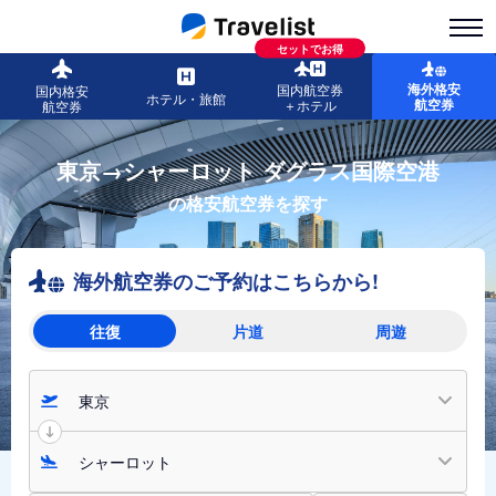
セットでお得
海外格安
国内航空券
国内格安
ホテル・旅館
航空券
＋ホテル
航空券
東京→シャーロット ダグラス国際空港
の格安航空券を探す
海外航空券のご予約はこちらから!
往復
片道
周遊
東京
シャーロット