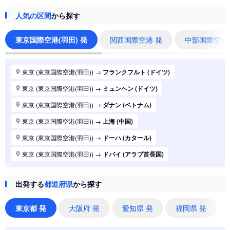
人気の区間
から探す
東京国際空港(羽田) 発
関西国際空港 発
中部国際空港
東京 (東京国際空港(羽田))
→
フランクフルト (ドイツ)
東京 (東京国際空港(羽田))
→
ミュンヘン (ドイツ)
東京 (東京国際空港(羽田))
→
ダナン (ベトナム)
東京 (東京国際空港(羽田))
→
上海 (中国)
東京 (東京国際空港(羽田))
→
ドーハ (カタール)
東京 (東京国際空港(羽田))
→
ドバイ (アラブ首長国)
東京 (東京国際空港(羽田))
→
ジャカルタ (インドネシア)
出発する
都道府県
から探す
東京 (東京国際空港(羽田))
→
香港 (香港)
東京 (東京国際空港(羽田))
→
シドニー (オーストラリア)
東京都 発
大阪府 発
愛知県 発
福岡県 発
東京 (東京国際空港(羽田))
→
バンコク (タイ)