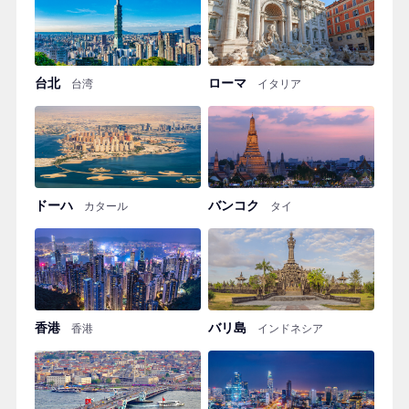
台北
ローマ
台湾
イタリア
ドーハ
バンコク
カタール
タイ
香港
バリ島
香港
インドネシア