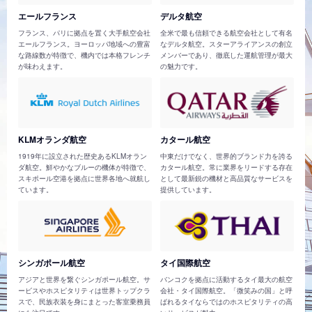
エールフランス
デルタ航空
フランス、パリに拠点を置く大手航空会社
全米で最も信頼できる航空会社として有名
エールフランス。ヨーロッパ地域への豊富
なデルタ航空。スターアライアンスの創立
な路線数が特徴で、機内では本格フレンチ
メンバーであり、徹底した運航管理が最大
が味わえます。
の魅力です。
KLMオランダ航空
カタール航空
1919年に設立された歴史あるKLMオラン
中東だけでなく、世界的ブランド力を誇る
ダ航空。鮮やかなブルーの機体が特徴で、
カタール航空。常に業界をリードする存在
スキポール空港を拠点に世界各地へ就航し
として最新鋭の機材と高品質なサービスを
ています。
提供しています。
シンガポール航空
タイ国際航空
アジアと世界を繋ぐシンガポール航空。サ
バンコクを拠点に活動するタイ最大の航空
ービスやホスピタリティは世界トップクラ
会社・タイ国際航空。「微笑みの国」と呼
スで、民族衣装を身にまとった客室乗務員
ばれるタイならではのホスピタリティの高