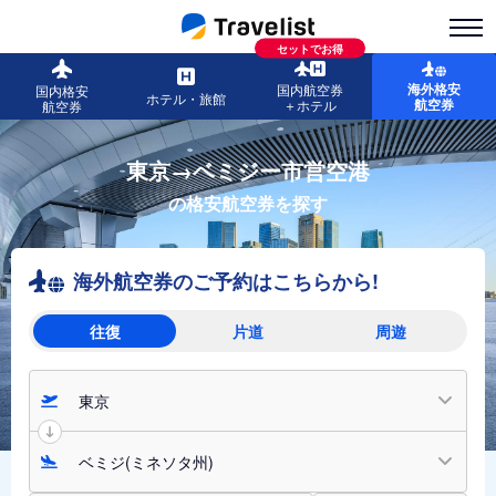
セットでお得
海外格安
国内航空券
国内格安
ホテル・旅館
航空券
＋ホテル
航空券
東京→ベミジー市営空港
の格安航空券を探す
海外航空券のご予約はこちらから!
往復
片道
周遊
東京
ベミジ(ミネソタ州)