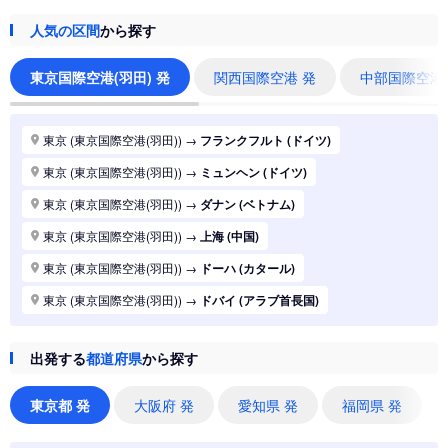
人気の区間
から探す
東京国際空港(羽田) 発
関西国際空港 発
中部国際空港
東京 (東京国際空港(羽田))
→
フランクフルト (ドイツ)
東京 (東京国際空港(羽田))
→
ミュンヘン (ドイツ)
東京 (東京国際空港(羽田))
→
ダナン (ベトナム)
東京 (東京国際空港(羽田))
→
上海 (中国)
東京 (東京国際空港(羽田))
→
ドーハ (カタール)
東京 (東京国際空港(羽田))
→
ドバイ (アラブ首長国)
東京 (東京国際空港(羽田))
→
ジャカルタ (インドネシア)
出発する
都道府県
から探す
東京 (東京国際空港(羽田))
→
香港 (香港)
東京 (東京国際空港(羽田))
→
シドニー (オーストラリア)
東京都 発
大阪府 発
愛知県 発
福岡県 発
東京 (東京国際空港(羽田))
→
バンコク (タイ)