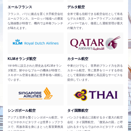
エールフランス
デルタ航空
フランス、パリに拠点を置く大手航空会社
全米で最も信頼できる航空会社として有名
エールフランス。ヨーロッパ地域への豊富
なデルタ航空。スターアライアンスの創立
な路線数が特徴で、機内では本格フレンチ
メンバーであり、徹底した運航管理が最大
が味わえます。
の魅力です。
KLMオランダ航空
カタール航空
1919年に設立された歴史あるKLMオラン
中東だけでなく、世界的ブランド力を誇る
ダ航空。鮮やかなブルーの機体が特徴で、
カタール航空。常に業界をリードする存在
スキポール空港を拠点に世界各地へ就航し
として最新鋭の機材と高品質なサービスを
ています。
提供しています。
シンガポール航空
タイ国際航空
アジアと世界を繋ぐシンガポール航空。サ
バンコクを拠点に活動するタイ最大の航空
ービスやホスピタリティは世界トップクラ
会社・タイ国際航空。「微笑みの国」と呼
スで、民族衣装を身にまとった客室乗務員
ばれるタイならではのホスピタリティの高