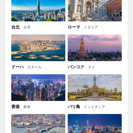
台北
ローマ
台湾
イタリア
ドーハ
バンコク
カタール
タイ
香港
バリ島
香港
インドネシア