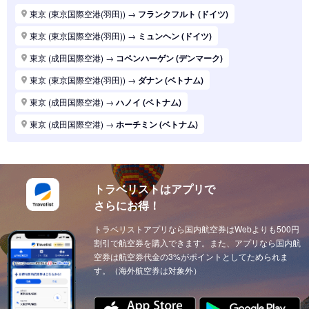
東京 (東京国際空港(羽田))
→
パリ (フランス)
東京 (東京国際空港(羽田))
→
フランクフルト (ドイツ)
東京 (東京国際空港(羽田))
→
ハノイ (ベトナム)
東京 (東京国際空港(羽田))
→
ミュンヘン (ドイツ)
東京 (東京国際空港(羽田))
→
マニラ (フィリピン)
東京 (成田国際空港)
→
コペンハーゲン (デンマーク)
東京 (東京国際空港(羽田))
→
シンガポール (シンガポール)
東京 (東京国際空港(羽田))
→
ダナン (ベトナム)
東京 (東京国際空港(羽田))
→
ロンドン (イギリス(英国))
東京 (成田国際空港)
→
ハノイ (ベトナム)
東京 (東京国際空港(羽田))
→
ホーチミン (ベトナム)
東京 (成田国際空港)
→
ホーチミン (ベトナム)
東京 (東京国際空港(羽田))
→
ソウル (韓国)
東京 (東京国際空港(羽田))
→
上海 (中国)
東京 (東京国際空港(羽田))
→
台北 (台湾)
東京 (東京国際空港(羽田))
→
ドーハ (カタール)
東京 (東京国際空港(羽田))
→
広州 (中国)
トラベリストはアプリで
東京 (成田国際空港)
→
ドーハ (カタール)
さらにお得！
東京 (東京国際空港(羽田))
→
北京 (中国)
東京 (成田国際空港)
→
アブダビ (アラブ首長国)
東京 (東京国際空港(羽田))
トラベリストアプリなら国内航空券はWebよりも500円
→
サンフランシスコ (アメリカ)
東京 (成田国際空港)
→
イスタンブール (トルコ)
割引で航空券を購入できます。また、アプリなら国内航
東京 (東京国際空港(羽田))
→
ニューヨーク (アメリカ)
東京 (成田国際空港)
空券は航空券代金の3%がポイントとしてためられま
→
ウィーン (オーストリア)
す。（海外航空券は対象外）
東京 (東京国際空港(羽田))
→
クアラルンプール (マレーシア)
東京 (成田国際空港)
→
チューリッヒ (スイス)
東京 (東京国際空港(羽田))
→
ウィーン (オーストリア)
東京 (成田国際空港)
→
カイロ（エジプト） (エジプト)