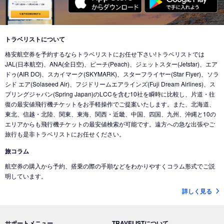
東京 (東京国際空港(羽田))
→
バンクーバー (カナダ)
東京 (成田国際空港)
→
北京 (中国)
東京 (成田国際空港)
→
香港 (香港)
東京 (東京国際空港(羽田))
→
シカゴ (アメリカ)
東京 (成田国際空港)
→
デリー (インド)
東京 (東京国際空港(羽田))
→
ホノルル (ハワイ)
トラベリストについて
東京 (東京国際空港(羽田))
→
ドバイ (アラブ首長国)
格安航空券を予約するならトラベリストにお任せ下さい!トラベリストでは
東京 (東京国際空港(羽田))
→
ロサンゼルス (アメリカ)
東京 (成田国際空港)
→
ドバイ (アラブ首長国)
JAL(日本航空)、ANA(全日空)、ピーチ(Peach)、ジェットスター(Jetstar)、エア
東京 (東京国際空港(羽田))
→
ミネアポリス (アメリカ)
ドゥ(AIR DO)、スカイマーク(SKYMARK)、スターフライヤー(Star Flyer)、ソラ
東京 (東京国際空港(羽田))
→
ジャカルタ (インドネシア)
シド エア(Solaseed Air)、フジドリームエアラインズ(Fuji Dream Airlines)、ス
東京 (東京国際空港(羽田))
→
トロント (カナダ)
東京 (成田国際空港)
→
バリ島 (インドネシア)
プリングジャパン(Spring Japan)のLCCを含む10社を瞬時に比較し、片道・往
東京 (東京国際空港(羽田))
→
コナ-ハワイ島 (ハワイ)
復の最安値飛行機チケットをお手軽操作でご提案いたします。また、北海道、
東京 (成田国際空港)
→
ナンディ（フィジー） (フィジー)
東北、信越・北陸、関東、東海、関西・近畿、中国、四国、九州、沖縄と10の
東京 (成田国際空港)
→
クアラルンプール (マレーシア)
エリアからも飛行機チケットの最安値検索が可能です。遠方への急な出張やご
旅行も是非トラベリストにお任せください。
東京 (成田国際空港)
→
コタキナバル (マレーシア)
旅コラム
東京 (東京国際空港(羽田))
→
香港 (香港)
航空券の購入から予約、搭乗の際の手順などをわかりやすくコラム形式でご説
東京 (成田国際空港)
→
ヌメア (ニューカレドニア)
明しています。
東京 (東京国際空港(羽田))
→
シドニー (オーストラリア)
詳しく見る
東京 (成田国際空港)
→
ブリスベン (オーストラリア)
東京 (成田国際空港)
→
メルボルン (オーストラリア)
サポートメニュー
TRAVELISTについて