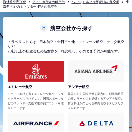
海外航空券TOP
アメリカ行きの航空券
ベミジ(ミネソタ州)行きの航空券
東
京発ベミジ(ミネソタ州)行きの航空券
航空会社から探す
トラベリストでは、日本航空・全日空の他、エミレーツ航空・デルタ航空
など
70社以上の航空会社の航空券を一括比較し、そのまま予約が可能です。
エミレーツ航空
アシアナ航空
ドバイに本社を置くエミレーツ航空。フラ
韓国の仁川国際空港を拠点に、顧客満足度
イトサービスだけでなく、国際スポーツな
の高いサービスを提供するアシアナ航空。
どのスポンサー支援で世界的ブランドを確
韓国料理が楽しめる機内食やホスピタリテ
立しています。
ィが魅力です。