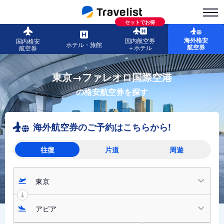
セットでお得
海外格安
国内航空券
国内格安
ホテル・旅館
航空券
＋ホテル
航空券
東京→ファレオロ国際空港
の格安航空券を探す
海外航空券のご予約はこちらから!
往復
片道
周遊
東京
アピア