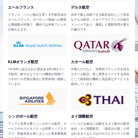
エールフランス
デルタ航空
フランス、パリに拠点を置く大手航空会社
全米で最も信頼できる航空会社として有名
エールフランス。ヨーロッパ地域への豊富
なデルタ航空。スターアライアンスの創立
な路線数が特徴で、機内では本格フレンチ
メンバーであり、徹底した運航管理が最大
が味わえます。
の魅力です。
KLMオランダ航空
カタール航空
1919年に設立された歴史あるKLMオラン
中東だけでなく、世界的ブランド力を誇る
ダ航空。鮮やかなブルーの機体が特徴で、
カタール航空。常に業界をリードする存在
スキポール空港を拠点に世界各地へ就航し
として最新鋭の機材と高品質なサービスを
ています。
提供しています。
シンガポール航空
タイ国際航空
アジアと世界を繋ぐシンガポール航空。サ
バンコクを拠点に活動するタイ最大の航空
ービスやホスピタリティは世界トップクラ
会社・タイ国際航空。「微笑みの国」と呼
スで、民族衣装を身にまとった客室乗務員
ばれるタイならではのホスピタリティの高