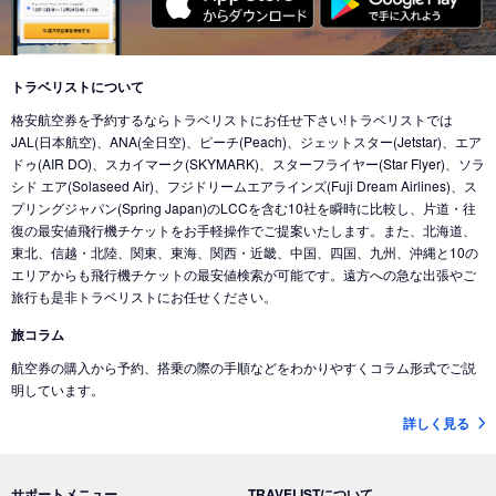
東京 (東京国際空港(羽田))
→
バンクーバー (カナダ)
東京 (成田国際空港)
→
北京 (中国)
東京 (成田国際空港)
→
香港 (香港)
東京 (東京国際空港(羽田))
→
シカゴ (アメリカ)
東京 (成田国際空港)
→
デリー (インド)
東京 (東京国際空港(羽田))
→
ホノルル (ハワイ)
トラベリストについて
東京 (東京国際空港(羽田))
→
ドバイ (アラブ首長国)
格安航空券を予約するならトラベリストにお任せ下さい!トラベリストでは
東京 (東京国際空港(羽田))
→
ロサンゼルス (アメリカ)
東京 (成田国際空港)
→
ドバイ (アラブ首長国)
JAL(日本航空)、ANA(全日空)、ピーチ(Peach)、ジェットスター(Jetstar)、エア
東京 (東京国際空港(羽田))
→
ミネアポリス (アメリカ)
ドゥ(AIR DO)、スカイマーク(SKYMARK)、スターフライヤー(Star Flyer)、ソラ
東京 (東京国際空港(羽田))
→
ジャカルタ (インドネシア)
シド エア(Solaseed Air)、フジドリームエアラインズ(Fuji Dream Airlines)、ス
東京 (東京国際空港(羽田))
→
トロント (カナダ)
東京 (成田国際空港)
→
バリ島 (インドネシア)
プリングジャパン(Spring Japan)のLCCを含む10社を瞬時に比較し、片道・往
東京 (東京国際空港(羽田))
→
コナ-ハワイ島 (ハワイ)
復の最安値飛行機チケットをお手軽操作でご提案いたします。また、北海道、
東京 (成田国際空港)
→
ナンディ（フィジー） (フィジー)
東北、信越・北陸、関東、東海、関西・近畿、中国、四国、九州、沖縄と10の
東京 (成田国際空港)
→
クアラルンプール (マレーシア)
エリアからも飛行機チケットの最安値検索が可能です。遠方への急な出張やご
旅行も是非トラベリストにお任せください。
東京 (成田国際空港)
→
コタキナバル (マレーシア)
旅コラム
東京 (東京国際空港(羽田))
→
香港 (香港)
航空券の購入から予約、搭乗の際の手順などをわかりやすくコラム形式でご説
東京 (成田国際空港)
→
ヌメア (ニューカレドニア)
明しています。
東京 (東京国際空港(羽田))
→
シドニー (オーストラリア)
詳しく見る
東京 (成田国際空港)
→
ブリスベン (オーストラリア)
東京 (成田国際空港)
→
メルボルン (オーストラリア)
サポートメニュー
TRAVELISTについて