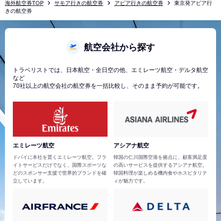
海外航空券TOP
サモア行きの航空券
アピア行きの航空券
東京発アピア行
きの航空券
航空会社から探す
トラベリストでは、日本航空・全日空の他、エミレーツ航空・デルタ航空
など
70社以上の航空会社の航空券を一括比較し、そのまま予約が可能です。
エミレーツ航空
アシアナ航空
ドバイに本社を置くエミレーツ航空。フラ
韓国の仁川国際空港を拠点に、顧客満足度
イトサービスだけでなく、国際スポーツな
の高いサービスを提供するアシアナ航空。
どのスポンサー支援で世界的ブランドを確
韓国料理が楽しめる機内食やホスピタリテ
立しています。
ィが魅力です。