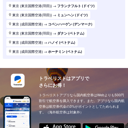
東京 (東京国際空港(羽田))
→
パリ (フランス)
東京 (東京国際空港(羽田))
→
フランクフルト (ドイツ)
東京 (東京国際空港(羽田))
→
ハノイ (ベトナム)
東京 (東京国際空港(羽田))
→
ミュンヘン (ドイツ)
東京 (東京国際空港(羽田))
→
マニラ (フィリピン)
東京 (成田国際空港)
→
コペンハーゲン (デンマーク)
東京 (東京国際空港(羽田))
→
シンガポール (シンガポール)
東京 (東京国際空港(羽田))
→
ダナン (ベトナム)
東京 (東京国際空港(羽田))
→
ロンドン (イギリス(英国))
東京 (成田国際空港)
→
ハノイ (ベトナム)
東京 (東京国際空港(羽田))
→
ホーチミン (ベトナム)
東京 (成田国際空港)
→
ホーチミン (ベトナム)
東京 (東京国際空港(羽田))
→
ソウル (韓国)
東京 (東京国際空港(羽田))
→
上海 (中国)
東京 (東京国際空港(羽田))
→
台北 (台湾)
東京 (東京国際空港(羽田))
→
ドーハ (カタール)
東京 (東京国際空港(羽田))
→
広州 (中国)
トラベリストはアプリで
東京 (成田国際空港)
→
ドーハ (カタール)
さらにお得！
東京 (東京国際空港(羽田))
→
北京 (中国)
東京 (成田国際空港)
→
アブダビ (アラブ首長国)
東京 (東京国際空港(羽田))
トラベリストアプリなら国内航空券はWebよりも500円
→
サンフランシスコ (アメリカ)
東京 (成田国際空港)
→
イスタンブール (トルコ)
割引で航空券を購入できます。また、アプリなら国内航
東京 (東京国際空港(羽田))
→
ニューヨーク (アメリカ)
東京 (成田国際空港)
空券は航空券代金の3%がポイントとしてためられま
→
ウィーン (オーストリア)
す。（海外航空券は対象外）
東京 (東京国際空港(羽田))
→
クアラルンプール (マレーシア)
東京 (成田国際空港)
→
チューリッヒ (スイス)
東京 (東京国際空港(羽田))
→
ウィーン (オーストリア)
東京 (成田国際空港)
→
カイロ（エジプト） (エジプト)