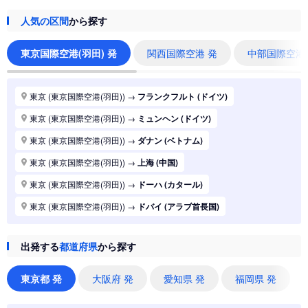
人気の区間
から探す
東京国際空港(羽田) 発
関西国際空港 発
中部国際空港
東京 (東京国際空港(羽田))
→
フランクフルト (ドイツ)
東京 (東京国際空港(羽田))
→
ミュンヘン (ドイツ)
東京 (東京国際空港(羽田))
→
ダナン (ベトナム)
東京 (東京国際空港(羽田))
→
上海 (中国)
東京 (東京国際空港(羽田))
→
ドーハ (カタール)
東京 (東京国際空港(羽田))
→
ドバイ (アラブ首長国)
東京 (東京国際空港(羽田))
→
ジャカルタ (インドネシア)
出発する
都道府県
から探す
東京 (東京国際空港(羽田))
→
香港 (香港)
東京 (東京国際空港(羽田))
→
シドニー (オーストラリア)
東京都 発
大阪府 発
愛知県 発
福岡県 発
東京 (東京国際空港(羽田))
→
バンコク (タイ)