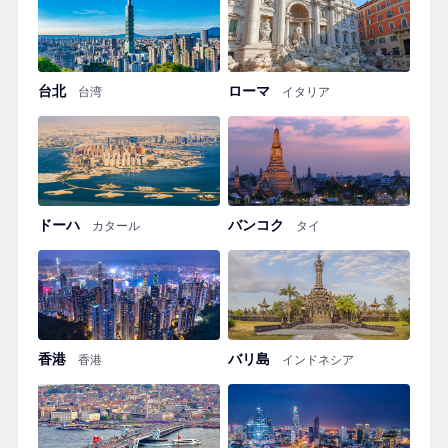
台北
ローマ
台湾
イタリア
ドーハ
バンコク
カタール
タイ
香港
バリ島
香港
インドネシア