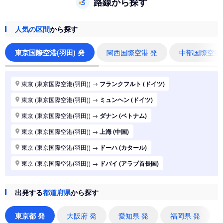
路線から探す
人気の区間
から探す
東京国際空港(羽田) 発
関西国際空港 発
中部国際空港
東京 (東京国際空港(羽田))
→
フランクフルト (ドイツ)
東京 (東京国際空港(羽田))
→
ミュンヘン (ドイツ)
東京 (東京国際空港(羽田))
→
ダナン (ベトナム)
東京 (東京国際空港(羽田))
→
上海 (中国)
東京 (東京国際空港(羽田))
→
ドーハ (カタール)
東京 (東京国際空港(羽田))
→
ドバイ (アラブ首長国)
東京 (東京国際空港(羽田))
→
ジャカルタ (インドネシア)
出発する
都道府県
から探す
東京 (東京国際空港(羽田))
→
香港 (香港)
東京 (東京国際空港(羽田))
→
シドニー (オーストラリア)
東京都 発
大阪府 発
愛知県 発
福岡県 発