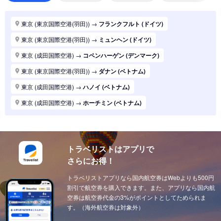
東京 (東京国際空港(羽田))
→
バンコク (タイ)
東京 (東京国際空港(羽田))
→
パリ (フランス)
東京 (東京国際空港(羽田))
→
フランクフルト (ドイツ)
東京 (東京国際空港(羽田))
→
ハノイ (ベトナム)
東京 (東京国際空港(羽田))
→
ミュンヘン (ドイツ)
東京 (東京国際空港(羽田))
→
マニラ (フィリピン)
東京 (成田国際空港)
→
コペンハーゲン (デンマーク)
東京 (東京国際空港(羽田))
→
シンガポール (シンガポール)
東京 (東京国際空港(羽田))
→
ダナン (ベトナム)
東京 (東京国際空港(羽田))
→
ロンドン (イギリス(英国))
東京 (成田国際空港)
→
ハノイ (ベトナム)
東京 (東京国際空港(羽田))
→
ホーチミン (ベトナム)
東京 (成田国際空港)
→
ホーチミン (ベトナム)
東京 (東京国際空港(羽田))
→
ソウル (韓国)
東京 (東京国際空港(羽田))
→
上海 (中国)
東京 (東京国際空港(羽田))
→
台北 (台湾)
東京 (東京国際空港(羽田))
→
ドーハ (カタール)
東京 (東京国際空港(羽田))
→
広州 (中国)
トラベリストはアプリで
東京 (成田国際空港)
→
ドーハ (カタール)
さらにお得！
東京 (東京国際空港(羽田))
→
北京 (中国)
東京 (成田国際空港)
→
アブダビ (アラブ首長国)
東京 (東京国際空港(羽田))
トラベリストアプリなら国内航空券はWebよりも500円
→
サンフランシスコ (アメリカ)
東京 (成田国際空港)
→
イスタンブール (トルコ)
割引で航空券を購入できます。また、アプリなら国内航
東京 (東京国際空港(羽田))
→
ニューヨーク (アメリカ)
東京 (成田国際空港)
空券は航空券代金の3%がポイントとしてためられま
→
ウィーン (オーストリア)
す。（海外航空券は対象外）
東京 (東京国際空港(羽田))
→
クアラルンプール (マレーシア)
東京 (成田国際空港)
→
チューリッヒ (スイス)