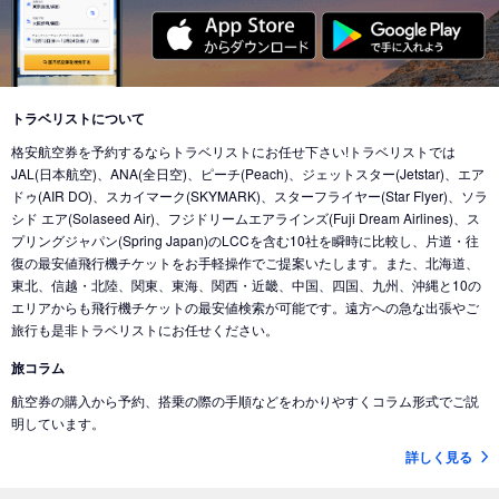
東京 (東京国際空港(羽田))
→
ウィーン (オーストリア)
東京 (成田国際空港)
→
カイロ（エジプト） (エジプト)
東京 (東京国際空港(羽田))
→
バンクーバー (カナダ)
東京 (成田国際空港)
→
北京 (中国)
東京 (成田国際空港)
→
香港 (香港)
東京 (東京国際空港(羽田))
→
シカゴ (アメリカ)
東京 (成田国際空港)
→
デリー (インド)
東京 (東京国際空港(羽田))
→
ホノルル (ハワイ)
トラベリストについて
東京 (東京国際空港(羽田))
→
ドバイ (アラブ首長国)
格安航空券を予約するならトラベリストにお任せ下さい!トラベリストでは
東京 (東京国際空港(羽田))
→
ロサンゼルス (アメリカ)
東京 (成田国際空港)
→
ドバイ (アラブ首長国)
JAL(日本航空)、ANA(全日空)、ピーチ(Peach)、ジェットスター(Jetstar)、エア
東京 (東京国際空港(羽田))
→
ミネアポリス (アメリカ)
ドゥ(AIR DO)、スカイマーク(SKYMARK)、スターフライヤー(Star Flyer)、ソラ
東京 (東京国際空港(羽田))
→
ジャカルタ (インドネシア)
シド エア(Solaseed Air)、フジドリームエアラインズ(Fuji Dream Airlines)、ス
東京 (東京国際空港(羽田))
→
トロント (カナダ)
東京 (成田国際空港)
→
バリ島 (インドネシア)
プリングジャパン(Spring Japan)のLCCを含む10社を瞬時に比較し、片道・往
東京 (東京国際空港(羽田))
→
コナ-ハワイ島 (ハワイ)
復の最安値飛行機チケットをお手軽操作でご提案いたします。また、北海道、
東京 (成田国際空港)
→
ナンディ（フィジー） (フィジー)
東北、信越・北陸、関東、東海、関西・近畿、中国、四国、九州、沖縄と10の
東京 (成田国際空港)
→
クアラルンプール (マレーシア)
エリアからも飛行機チケットの最安値検索が可能です。遠方への急な出張やご
旅行も是非トラベリストにお任せください。
東京 (成田国際空港)
→
コタキナバル (マレーシア)
旅コラム
東京 (東京国際空港(羽田))
→
香港 (香港)
航空券の購入から予約、搭乗の際の手順などをわかりやすくコラム形式でご説
東京 (成田国際空港)
→
ヌメア (ニューカレドニア)
明しています。
東京 (東京国際空港(羽田))
→
シドニー (オーストラリア)
詳しく見る
東京 (成田国際空港)
→
ブリスベン (オーストラリア)