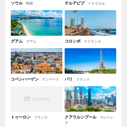
ソウル
テルアビブ
韓国
イスラエル
グアム
コロンボ
グアム
スリランカ
コペンハーゲン
パリ
デンマーク
フランス
トゥーロン
クアラルンプール
フランス
マレーシ
ア