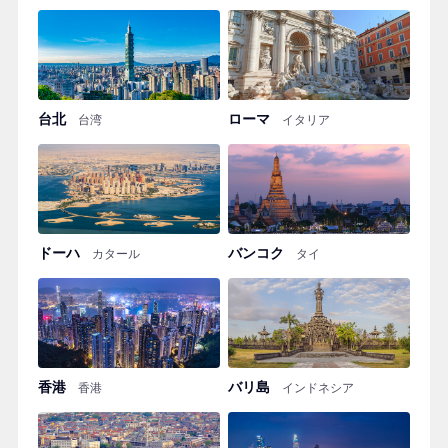
台北
ローマ
台湾
イタリア
ドーハ
バンコク
カタール
タイ
香港
バリ島
香港
インドネシア