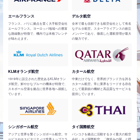
エールフランス
デルタ航空
フランス、パリに拠点を置く大手航空会社
全米で最も信頼できる航空会社として有名
エールフランス。ヨーロッパ地域への豊富
なデルタ航空。スターアライアンスの創立
な路線数が特徴で、機内では本格フレンチ
メンバーであり、徹底した運航管理が最大
が味わえます。
の魅力です。
KLMオランダ航空
カタール航空
1919年に設立された歴史あるKLMオラン
中東だけでなく、世界的ブランド力を誇る
ダ航空。鮮やかなブルーの機体が特徴で、
カタール航空。常に業界をリードする存在
スキポール空港を拠点に世界各地へ就航し
として最新鋭の機材と高品質なサービスを
ています。
提供しています。
シンガポール航空
タイ国際航空
アジアと世界を繋ぐシンガポール航空。サ
バンコクを拠点に活動するタイ最大の航空
ービスやホスピタリティは世界トップクラ
会社・タイ国際航空。「微笑みの国」と呼