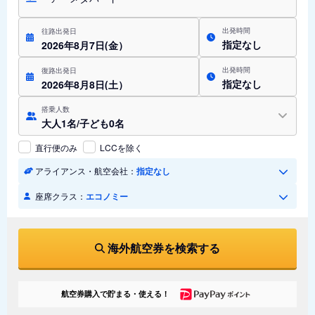
出発時間
往路出発日
指定なし
2026年8月7日(金）
出発時間
復路出発日
指定なし
2026年8月8日(土）
搭乗人数
大人1名/子ども0名
直行便のみ
LCCを除く
アライアンス・航空会社：
指定なし
座席クラス：
エコノミー
海外航空券を検索する
航空券購入で貯まる・使える！