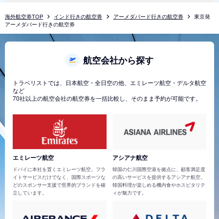
海外航空券TOP
インド行きの航空券
アーメダバード行きの航空券
東京発
アーメダバード行きの航空券
航空会社から探す
トラベリストでは、日本航空・全日空の他、エミレーツ航空・デルタ航空
など
70社以上の航空会社の航空券を一括比較し、そのまま予約が可能です。
エミレーツ航空
アシアナ航空
ドバイに本社を置くエミレーツ航空。フラ
韓国の仁川国際空港を拠点に、顧客満足度
イトサービスだけでなく、国際スポーツな
の高いサービスを提供するアシアナ航空。
どのスポンサー支援で世界的ブランドを確
韓国料理が楽しめる機内食やホスピタリテ
立しています。
ィが魅力です。