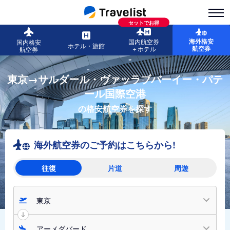
セットでお得
海外格安
国内航空券
国内格安
ホテル・旅館
航空券
＋ホテル
航空券
東京→サルダール・ヴァッラブバーイー・パテ
ール国際空港
の格安航空券を探す
海外航空券のご予約はこちらから!
往復
片道
周遊
東京
アーメダバード