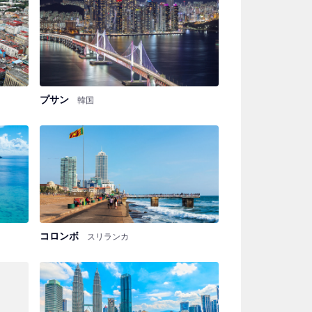
プサン
韓国
コロンボ
スリランカ