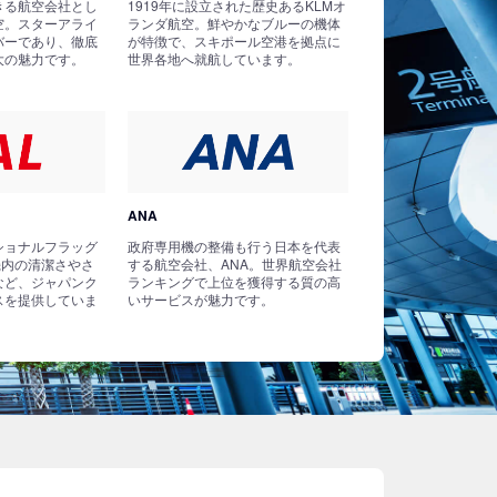
きる航空会社とし
1919年に設立された歴史あるKLMオ
空。スターアライ
ランダ航空。鮮やかなブルーの機体
バーであり、徹底
が特徴で、スキポール空港を拠点に
大の魅力です。
世界各地へ就航しています。
ANA
ショナルフラッグ
政府専用機の整備も行う日本を代表
機内の清潔さやさ
する航空会社、ANA。世界航空会社
など、ジャパンク
ランキングで上位を獲得する質の高
スを提供していま
いサービスが魅力です。