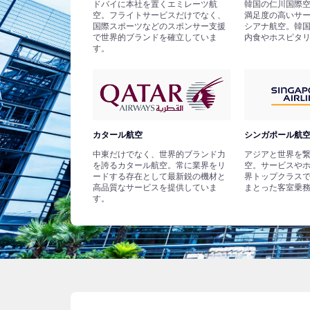
ドバイに本社を置くエミレーツ航
韓国の仁川国際
空。フライトサービスだけでなく、
満足度の高いサ
国際スポーツなどのスポンサー支援
シアナ航空。韓
で世界的ブランドを確立していま
内食やホスピタ
す。
カタール航空
シンガポール航
中東だけでなく、世界的ブランド力
アジアと世界を
を誇るカタール航空。常に業界をリ
空。サービスや
ードする存在として最新鋭の機材と
界トップクラス
高品質なサービスを提供していま
まとった客室乗
す。