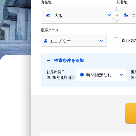
出発地
到着地
座席クラス
直行便
エコノミー
検索条件を追加
往路出発日
復
時間指定なし
2026年8月8日
2