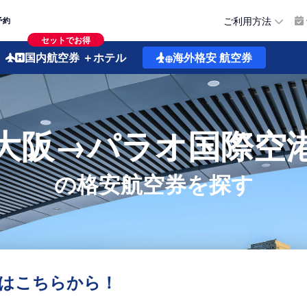
ご利用方法
予約
セットでお得
国内航空券
＋ホテル
海外格安
航空券
大阪→パラオ国際空
の格安航空券を探す
はこちらから！