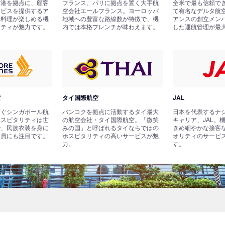
空港を拠点に、顧客
フランス、パリに拠点を置く大手航
全米で最も信頼で
ービスを提供するア
空会社エールフランス。ヨーロッパ
て有名なデルタ航
国料理が楽しめる機
地域への豊富な路線数が特徴で、機
アンスの創立メン
リティが魅力です。
内では本格フレンチが味わえます。
した運航管理が最
空
タイ国際航空
JAL
繋ぐシンガポール航
バンコクを拠点に活動するタイ最大
日本を代表するナ
ホスピタリティは世
の航空会社・タイ国際航空。「微笑
キャリア、JAL。
で、民族衣装を身に
みの国」と呼ばれるタイならではの
きめ細やかな接客
務員にも注目です。
ホスピタリティの高いサービスが魅
オリティのサービ
力。
す。