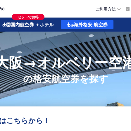
ご利用方法
予約
セットでお得
国内航空券
＋ホテル
海外格安
航空券
大阪→オルベリー空
の格安航空券を探す
はこちらから！