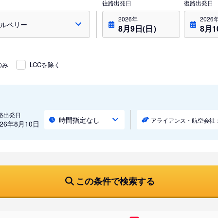
往路出発日
復路出発日
2026年
2026
8月9日(日）
8月1
のみ
LCCを除く
路出発日
時間指定なし
アライアンス・航空会社
026年8月10日
この条件で検索する