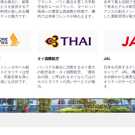
空港を拠点に、顧客
フランス、パリに拠点を置く大手航
全米で最も信頼で
ービスを提供するア
空会社エールフランス。ヨーロッパ
て有名なデルタ航
国料理が楽しめる機
地域への豊富な路線数が特徴で、機
アンスの創立メン
リティが魅力です。
内では本格フレンチが味わえます。
した運航管理が最
空
タイ国際航空
JAL
繋ぐシンガポール航
バンコクを拠点に活動するタイ最大
日本を代表するナ
ホスピタリティは世
の航空会社・タイ国際航空。「微笑
キャリア、JAL。
で、民族衣装を身に
みの国」と呼ばれるタイならではの
きめ細やかな接客
務員にも注目です。
ホスピタリティの高いサービスが魅
オリティのサービ
力。
す。