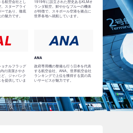
きる航空会社とし
1919年に設立された歴史あるKLMオ
空。スターアライ
ランダ航空。鮮やかなブルーの機体
バーであり、徹底
が特徴で、スキポール空港を拠点に
大の魅力です。
世界各地へ就航しています。
ANA
ショナルフラッグ
政府専用機の整備も行う日本を代表
機内の清潔さやさ
する航空会社、ANA。世界航空会社
など、ジャパンク
ランキングで上位を獲得する質の高
スを提供していま
いサービスが魅力です。