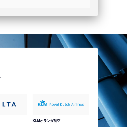
ど
KLMオランダ航空