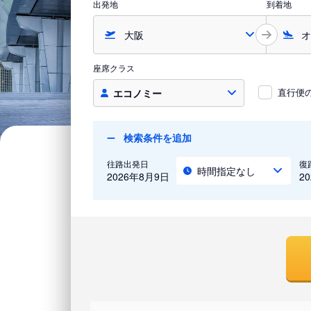
出発地
到着地
座席クラス
直行便
エコノミー
検索条件を追加
往路出発日
復
時間指定なし
2026年8月9日
2