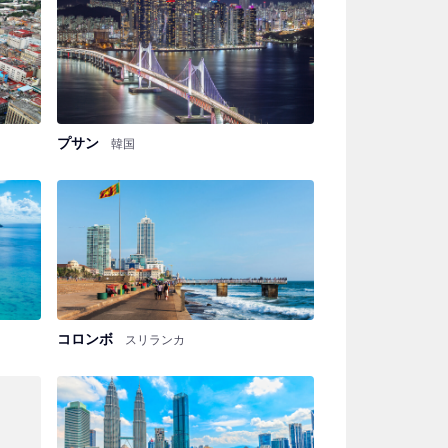
プサン
韓国
コロンボ
スリランカ