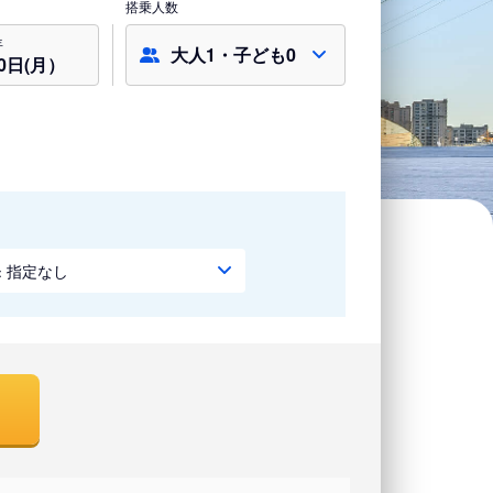
搭乗人数
年
大人1・子ども0
0日(月）
指定なし
：