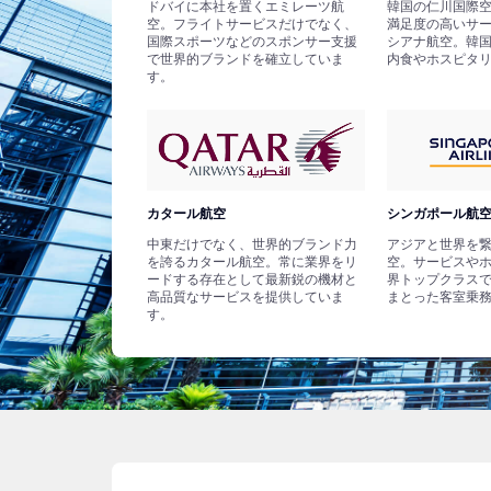
ドバイに本社を置くエミレーツ航
韓国の仁川国際
空。フライトサービスだけでなく、
満足度の高いサ
国際スポーツなどのスポンサー支援
シアナ航空。韓
で世界的ブランドを確立していま
内食やホスピタ
す。
カタール航空
シンガポール航
中東だけでなく、世界的ブランド力
アジアと世界を
を誇るカタール航空。常に業界をリ
空。サービスや
ードする存在として最新鋭の機材と
界トップクラス
高品質なサービスを提供していま
まとった客室乗
す。