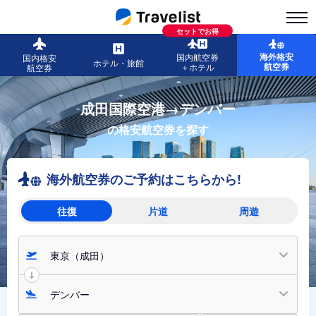
セットでお得
海外格安
国内航空券
国内格安
ホテル・旅館
航空券
＋ホテル
航空券
成田国際空港→デンバー
の格安航空券を探す
海外航空券のご予約はこちらから!
往復
片道
周遊
東京（成田）
デンバー