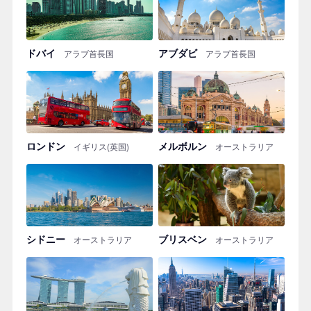
ドバイ
アブダビ
アラブ首長国
アラブ首長国
ロンドン
メルボルン
イギリス(英国)
オーストラリア
シドニー
ブリスベン
オーストラリア
オーストラリア