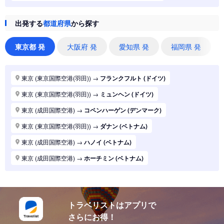
東京 (東京国際空港(羽田))
→
ジャカルタ (インドネシア)
出発する
都道府県
から探す
東京 (東京国際空港(羽田))
→
香港 (香港)
東京 (東京国際空港(羽田))
→
シドニー (オーストラリア)
東京都 発
大阪府 発
愛知県 発
福岡県 発
東京 (東京国際空港(羽田))
→
バンコク (タイ)
東京 (東京国際空港(羽田))
→
パリ (フランス)
東京 (東京国際空港(羽田))
→
フランクフルト (ドイツ)
東京 (東京国際空港(羽田))
→
ハノイ (ベトナム)
東京 (東京国際空港(羽田))
→
ミュンヘン (ドイツ)
東京 (東京国際空港(羽田))
→
マニラ (フィリピン)
東京 (成田国際空港)
→
コペンハーゲン (デンマーク)
東京 (東京国際空港(羽田))
→
シンガポール (シンガポール)
東京 (東京国際空港(羽田))
→
ダナン (ベトナム)
東京 (東京国際空港(羽田))
→
ロンドン (イギリス(英国))
東京 (成田国際空港)
→
ハノイ (ベトナム)
東京 (東京国際空港(羽田))
→
ホーチミン (ベトナム)
東京 (成田国際空港)
→
ホーチミン (ベトナム)
東京 (東京国際空港(羽田))
→
ソウル (韓国)
東京 (東京国際空港(羽田))
→
上海 (中国)
東京 (東京国際空港(羽田))
→
台北 (台湾)
東京 (東京国際空港(羽田))
→
ドーハ (カタール)
東京 (東京国際空港(羽田))
→
広州 (中国)
トラベリストはアプリで
東京 (成田国際空港)
→
ドーハ (カタール)
さらにお得！
東京 (東京国際空港(羽田))
→
北京 (中国)
東京 (成田国際空港)
→
アブダビ (アラブ首長国)