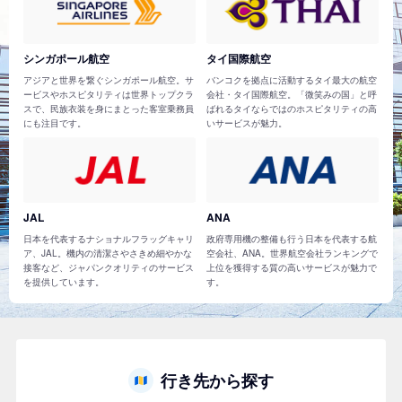
シンガポール航空
タイ国際航空
アジアと世界を繋ぐシンガポール航空。サ
バンコクを拠点に活動するタイ最大の航空
ービスやホスピタリティは世界トップクラ
会社・タイ国際航空。「微笑みの国」と呼
スで、民族衣装を身にまとった客室乗務員
ばれるタイならではのホスピタリティの高
にも注目です。
いサービスが魅力。
JAL
ANA
日本を代表するナショナルフラッグキャリ
政府専用機の整備も行う日本を代表する航
ア、JAL。機内の清潔さやさきめ細やかな
空会社、ANA。世界航空会社ランキングで
接客など、ジャパンクオリティのサービス
上位を獲得する質の高いサービスが魅力で
を提供しています。
す。
行き先から探す