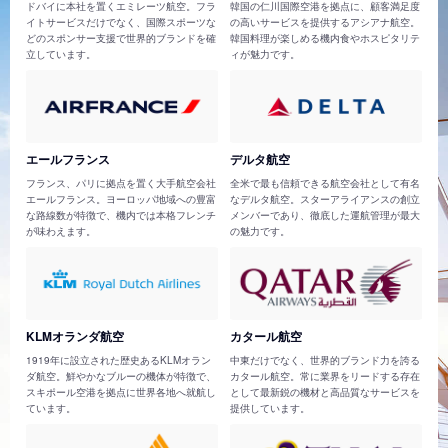
ドバイに本社を置くエミレーツ航空。フラ
韓国の仁川国際空港を拠点に、顧客満足度
イトサービスだけでなく、国際スポーツな
の高いサービスを提供するアシアナ航空。
どのスポンサー支援で世界的ブランドを確
韓国料理が楽しめる機内食やホスピタリテ
立しています。
ィが魅力です。
エールフランス
デルタ航空
フランス、パリに拠点を置く大手航空会社
全米で最も信頼できる航空会社として有名
エールフランス。ヨーロッパ地域への豊富
なデルタ航空。スターアライアンスの創立
な路線数が特徴で、機内では本格フレンチ
メンバーであり、徹底した運航管理が最大
が味わえます。
の魅力です。
KLMオランダ航空
カタール航空
1919年に設立された歴史あるKLMオラン
中東だけでなく、世界的ブランド力を誇る
ダ航空。鮮やかなブルーの機体が特徴で、
カタール航空。常に業界をリードする存在
スキポール空港を拠点に世界各地へ就航し
として最新鋭の機材と高品質なサービスを
ています。
提供しています。