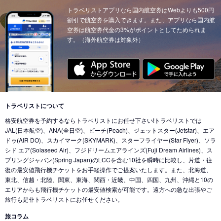
東京 (東京国際空港(羽田))
トラベリストアプリなら国内航空券はWebよりも500円
→
サンフランシスコ (アメリカ)
東京 (成田国際空港)
→
イスタンブール (トルコ)
割引で航空券を購入できます。また、アプリなら国内航
東京 (東京国際空港(羽田))
→
ニューヨーク (アメリカ)
東京 (成田国際空港)
空券は航空券代金の3%がポイントとしてためられま
→
ウィーン (オーストリア)
す。（海外航空券は対象外）
東京 (東京国際空港(羽田))
→
クアラルンプール (マレーシア)
東京 (成田国際空港)
→
チューリッヒ (スイス)
東京 (東京国際空港(羽田))
→
ウィーン (オーストリア)
東京 (成田国際空港)
→
カイロ（エジプト） (エジプト)
東京 (東京国際空港(羽田))
→
バンクーバー (カナダ)
東京 (成田国際空港)
→
北京 (中国)
東京 (成田国際空港)
→
香港 (香港)
東京 (東京国際空港(羽田))
→
シカゴ (アメリカ)
東京 (成田国際空港)
→
デリー (インド)
東京 (東京国際空港(羽田))
→
ホノルル (ハワイ)
トラベリストについて
東京 (東京国際空港(羽田))
→
ドバイ (アラブ首長国)
格安航空券を予約するならトラベリストにお任せ下さい!トラベリストでは
東京 (東京国際空港(羽田))
→
ロサンゼルス (アメリカ)
東京 (成田国際空港)
→
ドバイ (アラブ首長国)
JAL(日本航空)、ANA(全日空)、ピーチ(Peach)、ジェットスター(Jetstar)、エア
東京 (東京国際空港(羽田))
→
ミネアポリス (アメリカ)
ドゥ(AIR DO)、スカイマーク(SKYMARK)、スターフライヤー(Star Flyer)、ソラ
東京 (東京国際空港(羽田))
→
ジャカルタ (インドネシア)
シド エア(Solaseed Air)、フジドリームエアラインズ(Fuji Dream Airlines)、ス
東京 (東京国際空港(羽田))
→
トロント (カナダ)
東京 (成田国際空港)
→
バリ島 (インドネシア)
プリングジャパン(Spring Japan)のLCCを含む10社を瞬時に比較し、片道・往
東京 (東京国際空港(羽田))
→
コナ-ハワイ島 (ハワイ)
復の最安値飛行機チケットをお手軽操作でご提案いたします。また、北海道、
東京 (成田国際空港)
→
ナンディ（フィジー） (フィジー)
東北、信越・北陸、関東、東海、関西・近畿、中国、四国、九州、沖縄と10の
東京 (成田国際空港)
→
クアラルンプール (マレーシア)
エリアからも飛行機チケットの最安値検索が可能です。遠方への急な出張やご
旅行も是非トラベリストにお任せください。
東京 (成田国際空港)
→
コタキナバル (マレーシア)
旅コラム
東京 (東京国際空港(羽田))
→
香港 (香港)